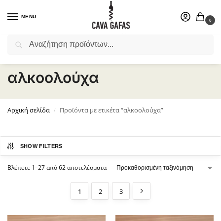
MENU
0
Αναζήτηση
Επιλέξτε ένα δώρο για το αγαπημένο σας πρόσωπο.
αλκοολούχα
Αρχική σελίδα
Προϊόντα με ετικέτα “αλκοολούχα”
/
SHOW FILTERS
Βλέπετε 1–27 από 62 αποτελέσματα
1
2
3