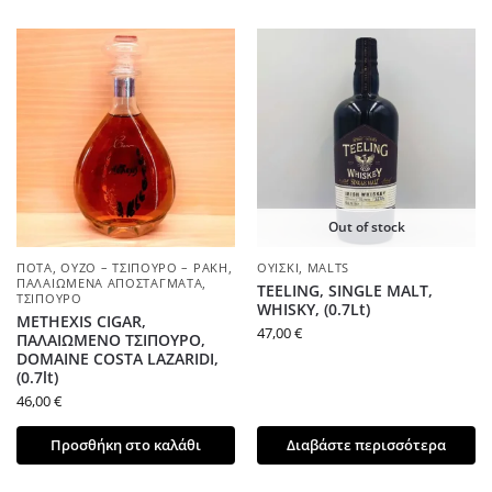
Out of stock
ΠΟΤΆ
,
ΟΎΖΟ – ΤΣΊΠΟΥΡΟ – ΡΑΚΉ
,
ΟΥΊΣΚΙ
,
MALTS
ΠΑΛΑΙΩΜΈΝΑ ΑΠΟΣΤΆΓΜΑΤΑ
,
TEELING, SINGLE MALT,
ΤΣΊΠΟΥΡΟ
WHISKY, (0.7Lt)
METHEXIS CIGAR,
47,00
€
ΠΑΛΑΙΩΜΕΝΟ ΤΣΙΠΟΥΡΟ,
DOMAINE COSTA LAZARIDI,
(0.7lt)
46,00
€
Προσθήκη στο καλάθι
Διαβάστε περισσότερα