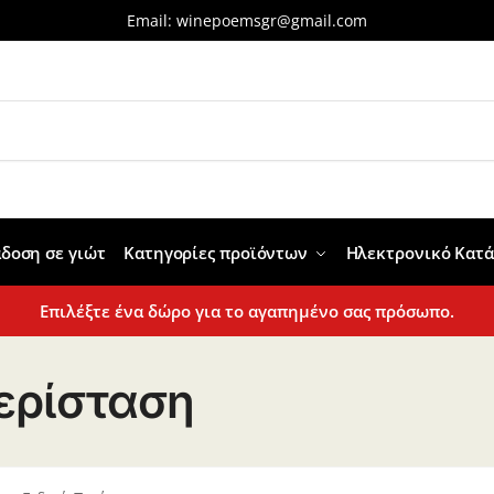
Email:
winepoemsgr@gmail.com
δοση σε γιώτ
Κατηγορίες προϊόντων
Ηλεκτρονικό Κατ
Επιλέξτε ένα δώρο για το αγαπημένο σας πρόσωπο.
Περίσταση