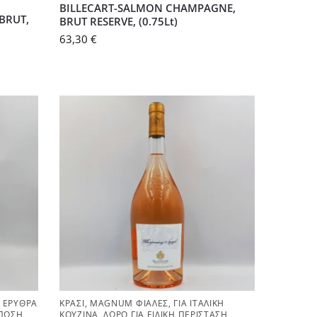
BILLECART-SALMON CHAMPAGNE,
BRUT,
BRUT RESERVE, (0.75Lt)
63,30
€
,
ΕΡΥΘΡΆ
ΚΡΑΣΊ
,
MAGNUM ΦΙΆΛΕΣ
,
ΓΙΑ ΙΤΑΛΙΚΉ
ΎΠΩΣΗ
,
ΚΟΥΖΊΝΑ
,
ΔΏΡΟ ΓΙΑ ΕΙΔΙΚΉ ΠΕΡΊΣΤΑΣΗ
,