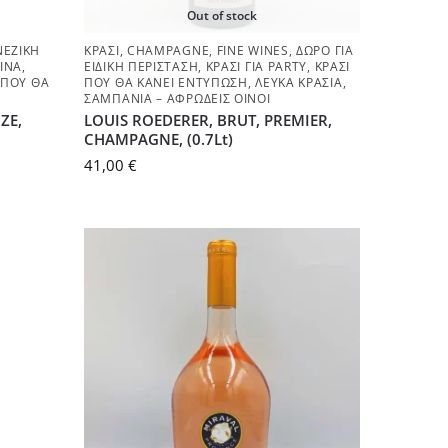
Out of stock
ΝΈΖΙΚΗ
ΚΡΑΣΊ
,
CHAMPAGNE
,
FINE WINES
,
ΔΏΡΟ ΓΙΑ
ΖΊΝΑ
,
ΕΙΔΙΚΉ ΠΕΡΊΣΤΑΣΗ
,
ΚΡΑΣΊ ΓΙΑ PARTY
,
ΚΡΑΣΊ
 ΠΟΥ ΘΑ
ΠΟΥ ΘΑ ΚΆΝΕΙ ΕΝΤΎΠΩΣΗ
,
ΛΕΥΚΆ ΚΡΑΣΙΆ
,
ΣΑΜΠΆΝΙΑ – ΑΦΡΏΔΕΙΣ ΟΊΝΟΙ
ΖΕ,
LOUIS ROEDERER, BRUT, PREMIER,
CHAMPAGNE, (0.7Lt)
41,00
€