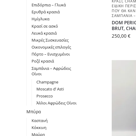
ΚΡΑΣΊ
,
CHAM
Επιδόρπια – Γλυκά
ΕΙΔΙΚΉ ΠΕΡΊ
ΠΟΥ ΘΑ ΚΆΝ
Ερυθρά κρασιά
ΣΑΜΠΆΝΙΑ –
Ημίγλυκα
DOM PERIG
Κρασί σε ασκό
BRUT, CHA
Λευκά κρασιά
250,00
€
Μικρές Συσκευασίες
Οικονομικές επιλογές
Πόρτο – Ενισχυμένοι
Ροζέ κρασιά
Σαμπάνια – Αφρώδεις
Οίνοι
Champagne
Moscato d’ Asti
Prosecco
Άλλοι Αφρώδεις Οίνοι
Μπύρα
Καστανή
Κόκκινη
Μαύρη