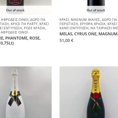
Out of stock
Out of stock
 ΑΦΡΏΔΕΙΣ ΟΊΝΟΙ
,
ΔΏΡΟ ΓΙΑ
ΚΡΑΣΊ
,
MAGNUM ΦΙΆΛΕΣ
,
ΔΏΡΟ ΓΙΑ
ΣΤΑΣΗ
,
ΚΡΑΣΊ ΓΙΑ PARTY
,
ΚΡΑΣΊ
ΠΕΡΊΣΤΑΣΗ
,
ΕΡΥΘΡΆ ΚΡΑΣΙΆ
,
ΚΡΑΣΊ
ΕΙ ΕΝΤΎΠΩΣΗ
,
ΡΟΖΈ ΚΡΑΣΙΆ
,
ΚΆΝΕΙ ΕΝΤΎΠΩΣΗ
,
ΝΑ ΤΑΙΡΙΆΖΕΙ Μ
 ΑΦΡΏΔΕΙΣ ΟΊΝΟΙ
MELAS, CYRUS ONE, MAGNUM, 
RE, PHANTOME, ROSE,
51,00
€
0,75Lt)