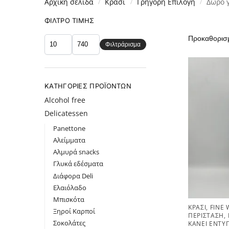
Αρχική σελίδα
Κρασί
Γρήγορη Επιλογή
Δώρο γ
/
/
/
ΦΊΛΤΡΟ ΤΙΜΉΣ
Φιλτράρισμα
ΚΑΤΗΓΟΡΊΕΣ ΠΡΟΪΌΝΤΩΝ
Alcohol free
Delicatessen
Panettone
Αλείμματα
Αλμυρά snacks
Γλυκά εδέσματα
Διάφορα Deli
Ελαιόλαδο
Μπισκότα
ΚΡΑΣΊ
,
FINE 
Ξηροί Καρποί
ΠΕΡΊΣΤΑΣΗ
,
Σοκολάτες
ΚΆΝΕΙ ΕΝΤΎ