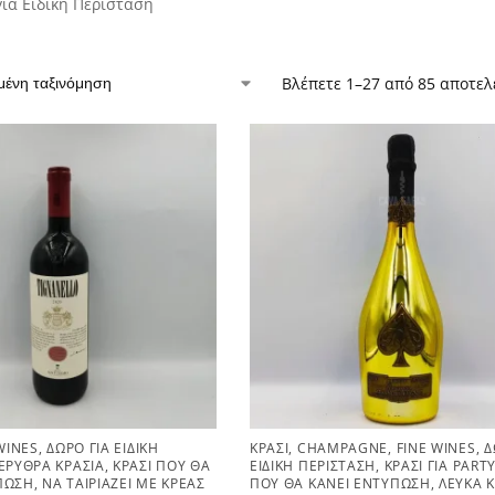
ια Ειδική Περίσταση
Βλέπετε 1–27 από 85 αποτε
WINES
,
ΔΏΡΟ ΓΙΑ ΕΙΔΙΚΉ
ΚΡΑΣΊ
,
CHAMPAGNE
,
FINE WINES
,
Δ
ΕΡΥΘΡΆ ΚΡΑΣΙΆ
,
ΚΡΑΣΊ ΠΟΥ ΘΑ
ΕΙΔΙΚΉ ΠΕΡΊΣΤΑΣΗ
,
ΚΡΑΣΊ ΓΙΑ PART
ΠΩΣΗ
,
ΝΑ ΤΑΙΡΙΆΖΕΙ ΜΕ ΚΡΈΑΣ
ΠΟΥ ΘΑ ΚΆΝΕΙ ΕΝΤΎΠΩΣΗ
,
ΛΕΥΚΆ 