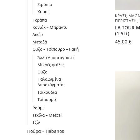
Σιρόπια
Χυμοί
ΚΡΑΣΊ
,
MAGN
Γκράπα
ΠΕΡΊΣΤΑΣΗ
,
Κονιάκ – Μπράντυ
LA TOUR M
(1.5Lt)
Λικέρ
45,00
€
Μεταξά
Ούζο – Τσίπουρο – Ρακή
Άλλα Αποστάγματα
Μικρές φιάλες
Ούζο
Παλαιωμένα
Αποστάγματα
Τσικουδια
Τσίπουρο
Ρούμι
Τεκίλα – Mezcal
Τζίν
Πούρα – Habanos