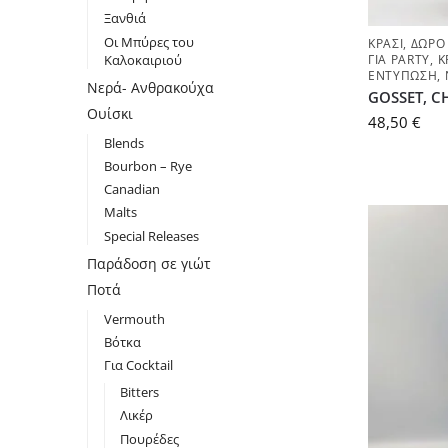
Ξανθιά
Οι Μπύρες του
ΚΡΑΣΊ
,
ΔΏΡΟ 
Καλοκαιριού
ΓΙΑ PARTY
,
Κ
ΕΝΤΎΠΩΣΗ
,
Νερά- Ανθρακούχα
GOSSET, C
Ουίσκι
48,50
€
Blends
Bourbon – Rye
Canadian
Malts
Special Releases
Παράδοση σε γιώτ
Ποτά
Vermouth
Βότκα
Για Cocktail
Bitters
Λικέρ
Πουρέδες