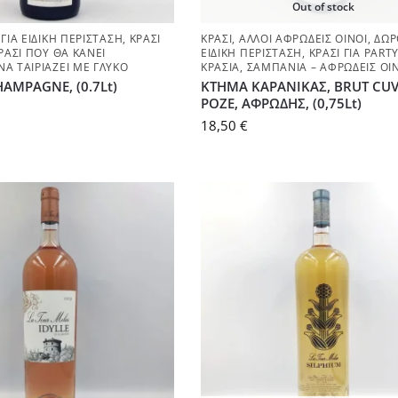
Out of stock
ΓΙΑ ΕΙΔΙΚΉ ΠΕΡΊΣΤΑΣΗ
,
ΚΡΑΣΊ
ΚΡΑΣΊ
,
ΆΛΛΟΙ ΑΦΡΏΔΕΙΣ ΟΊΝΟΙ
,
ΔΏΡ
ΡΑΣΊ ΠΟΥ ΘΑ ΚΆΝΕΙ
ΕΙΔΙΚΉ ΠΕΡΊΣΤΑΣΗ
,
ΚΡΑΣΊ ΓΙΑ PART
ΝΑ ΤΑΙΡΙΆΖΕΙ ΜΕ ΓΛΥΚΌ
ΚΡΑΣΙΆ
,
ΣΑΜΠΆΝΙΑ – ΑΦΡΏΔΕΙΣ ΟΊ
HAMPAGNE, (0.7Lt)
KTHMA ΚΑΡΑΝΙΚΑΣ, BRUT CUV
ΡΟΖΕ, ΑΦΡΩΔΗΣ, (0,75Lt)
18,50
€