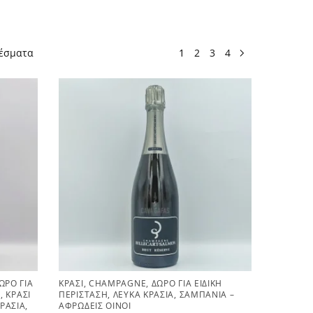
λέσματα
1
2
3
4
ΏΡΟ ΓΙΑ
ΚΡΑΣΊ
,
CHAMPAGNE
,
ΔΏΡΟ ΓΙΑ ΕΙΔΙΚΉ
Y
,
ΚΡΑΣΊ
ΠΕΡΊΣΤΑΣΗ
,
ΛΕΥΚΆ ΚΡΑΣΙΆ
,
ΣΑΜΠΆΝΙΑ –
ΚΡΑΣΙΆ
,
ΑΦΡΏΔΕΙΣ ΟΊΝΟΙ