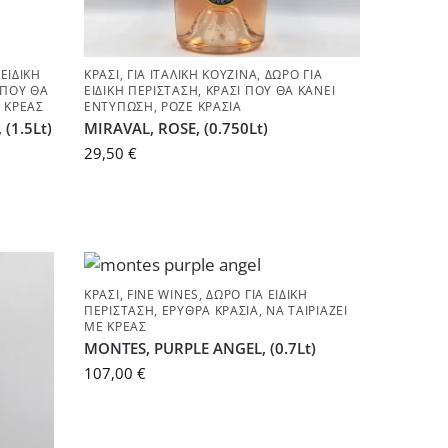
 ΕΙΔΙΚΉ
ΚΡΑΣΊ
,
ΓΙΑ ΙΤΑΛΙΚΉ ΚΟΥΖΊΝΑ
,
ΔΏΡΟ ΓΙΑ
 ΠΟΥ ΘΑ
ΕΙΔΙΚΉ ΠΕΡΊΣΤΑΣΗ
,
ΚΡΑΣΊ ΠΟΥ ΘΑ ΚΆΝΕΙ
Ε ΚΡΈΑΣ
ΕΝΤΎΠΩΣΗ
,
ΡΟΖΈ ΚΡΑΣΙΆ
(1.5Lt)
MIRAVAL, ROSE, (0.750Lt)
29,50
€
ΚΡΑΣΊ
,
FINE WINES
,
ΔΏΡΟ ΓΙΑ ΕΙΔΙΚΉ
ΠΕΡΊΣΤΑΣΗ
,
ΕΡΥΘΡΆ ΚΡΑΣΙΆ
,
ΝΑ ΤΑΙΡΙΆΖΕΙ
ΜΕ ΚΡΈΑΣ
MONTES, PURPLE ANGEL, (0.7Lt)
107,00
€