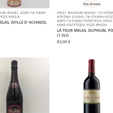
Out of stock
UM ΦΙΆΛΕΣ
,
ΔΏΡΟ ΓΙΑ ΕΙΔΙΚΉ
ΚΡΑΣΊ
,
MAGNUM ΦΙΆΛΕΣ
,
ΓΙΑ IΑΠΩ
ΡΟΖΈ ΚΡΑΣΙΆ
ΚΟΥΖΊΝΑ (SUSHI)
,
ΓΙΑ ΙΤΑΛΙΚΉ ΚΟΥ
ΔΏΡΟ ΓΙΑ ΕΙΔΙΚΉ ΠΕΡΊΣΤΑΣΗ
,
ΚΡΑΣΊ
ELAS, IDYLLE D’ ACHINOS,
ΚΆΝΕΙ ΕΝΤΎΠΩΣΗ
,
ΡΟΖΈ ΚΡΑΣΙΆ
LA TOUR MELAS, SILPHIUM, ΡΟ
(1.5Lt)
83,00
€