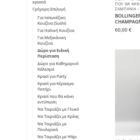
κρασιά
ΠΟΥ ΘΑ ΚΆΝ
Γρήγορη Επιλογή
ΣΑΜΠΆΝΙΑ –
BOLLINGER
Για Iαπωνέζικη
CHAMPAGNE
Κουζίνα (Sushi)
60,00
€
Για Ιταλική Κουζίνα
Για Μεξικάνικη
Κουζίνα
Δώρο για Ειδική
Περίσταση
Δώρο για Καθημερινό
Κάλεσμα
Κρασί για Party
Κρασί για Κέρασμα-
Ποτήρι
Κρασί που θα κάνει
εντύπωση
Να Ταιριάζει με Γλυκό
Να Ταιριάζει με Κρέας
Να Ταιριάζει με
Πουλερικά
Να Ταιριάζει με Ψάρι