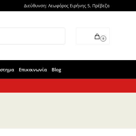
Διεύθυνση: Λεωφόρος Ειρήνης 5, Πρέβεζα
Αναζήτηση
0,00
€
0
άστημα
Επικοινωνία
Blog