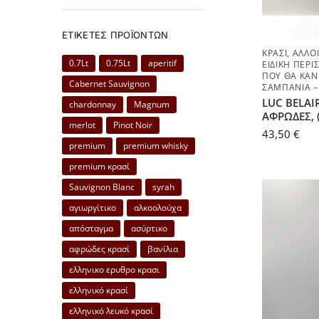
ΕΤΙΚΈΤΕΣ ΠΡΟΪΌΝΤΩΝ
ΚΡΑΣΊ
,
ΆΛΛΟΙ
0.7Lt
0.75Lt
aperitif
ΕΙΔΙΚΉ ΠΕΡΊ
ΠΟΥ ΘΑ ΚΆΝ
Cabernet Sauvignon
ΣΑΜΠΆΝΙΑ –
LUC BELAI
chardonnay
Magnum
ΑΦΡΩΔΕΣ, (
merlot
Pinot Noir
43,50
€
premium
premium whisky
premium κρασί
Sauvignon Blanc
syrah
αγιωργίτικο
αλκοολούχα
απόσταγμα
ασύρτικο
αφρώδες κρασί
βανίλια
ελληνικο ερυθρο κρασι
ελληνικό κρασί
ελληνικό λευκό κρασί