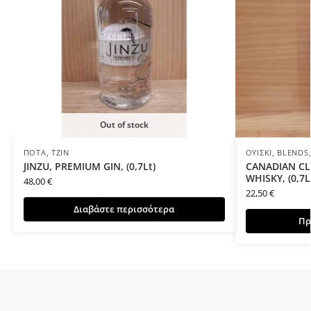
Out of stock
ΠΟΤΆ
,
ΤΖΊΝ
ΟΥΊΣΚΙ
,
BLENDS
JINΖU, PREMIUM GIN, (0,7Lt)
CANADIAN CL
WHISKY, (0,7L
48,00
€
22,50
€
Διαβάστε περισσότερα
Πρ