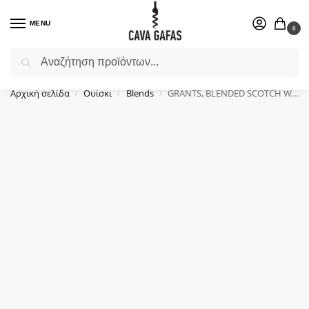
MENU
0
Αναζήτηση
Επιλέξτε ένα δώρο για το αγαπημένο σας πρόσωπο.
Αρχική σελίδα
Ουίσκι
Blends
GRANTS, BLENDED SCOTCH WHISKY, (0,7Lt)
/
/
/