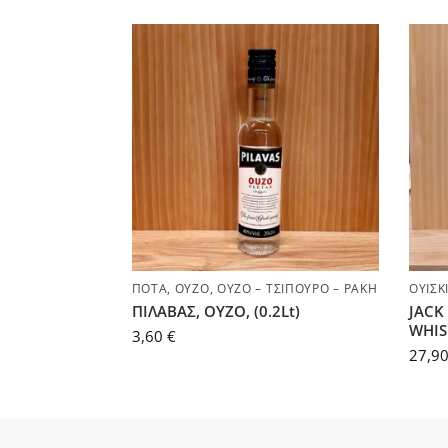
ΠΟΤΆ
,
ΟΎΖΟ
,
ΟΎΖΟ – ΤΣΊΠΟΥΡΟ – ΡΑΚΉ
ΟΥΊΣΚ
ΠΙΛΑΒΑΣ, ΟΥΖΟ, (0.2Lt)
JACK
WHIS
3,60
€
27,9