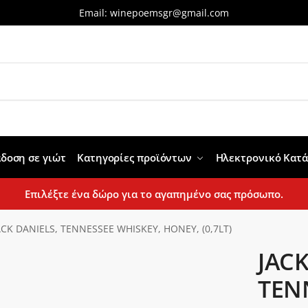
Email:
winepoemsgr@gmail.com
δοση σε γιώτ
Κατηγορίες προϊόντων
Ηλεκτρονικό Κατ
Επιλέξτε ένα δώρο για το αγαπημένο σας πρόσωπο.
ACK DANIELS, TENNESSEE WHISKEY, HONEY, (0,7LT)
JACK
TEN