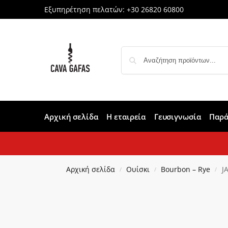
Εξυπηρέτηση πελατών:
+30 26820 60800
Αρχική σελίδα
Η εταιρεία
Γευσιγνωσία
Παρά
Αρχική σελίδα
Ουίσκι
Bourbon – Rye
J
/
/
/