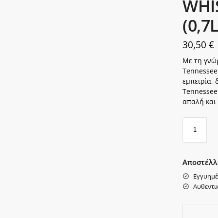
WHI
(0,7
30,50
€
Με τη γνώρ
Tennessee
εμπειρία,
Tennessee
απαλή και
Αποστέλλ
Εγγυημέ
Αυθεντι