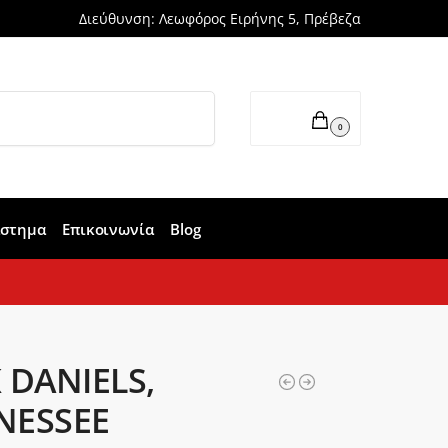
Διεύθυνση: Λεωφόρος Ειρήνης 5, Πρέβεζα
Αναζήτηση
0,00
€
0
άστημα
Επικοινωνία
Blog
 DANIELS,
NESSEE