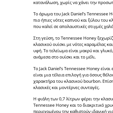
κατανάλωση, χωρίς να χάνει την προσωπι
Το άρωμα του Jack Daniel’s Tennessee H
πιο ήπιες νότες καπνού και ξύλου του 
που καλεί σε απολαυστικές στιγμές χαλ
Στη γεύση, το Tennessee Honey ξεχωρίζε
κλασικού ουίσκι με νότες καραμέλας κα
υφή. Το τελείωμα είναι μακρύ και γλυκ
ανάμεσα στο ουίσκι και το μέλι.
Το Jack Daniel’s Tennessee Honey είναι
είναι μια τέλεια επιλογή για όσους θέλ
χαρακτήρα του κλασικού bourbon. Επίση
κλασικές και μοντέρνες συνταγές.
Η φιάλη των 0,7 λίτρων φέρει την κλασικ
Tennessee Honey και το διακριτικό χρυ
περιεχομένου την καθιστούν ιδανική γι