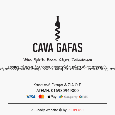
Τρόποι πληρωμής
Τρόποι αποστολής
Πολιτική επιστροφών
ική απορρήτου
Πολιτική Cookies
Πνευματικά δικαιώματα
Χάρτης ιστ
Κασσιανή Γκάφα & ΣΙΑ Ο.Ε.
ΑΓΕΜΗ: 016930949000
AI-Ready Website 🔴 by
REDPLUS+