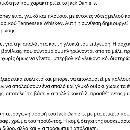
κότητα που χαρακτηρίζει το Jack Daniel’s.
oney είναι γλυκό και πλούσιο, με έντονες νότες μελιού κα
κλασικού Tennessee Whiskey. Αυτή η σύνθεση δημιουργεί 
άρωσης.
ι για την απαλότητα και τη γλυκιά του επίγευση. Η αρχι
ι βανίλιας, που σύντομα συμπληρώνονται από το μέλι, π
ό, χωρίς όμως να γίνεται υπερβολικά γλυκαντικό, διατηρ
 εξαιρετικά ευέλικτο και μπορεί να απολαυστεί με πολλούς
ουν να απολαύσουν ένα απαλό και γλυκό ουίσκι χωρίς τα 
ς, αποτελεί τη βάση για πολλά κοκτέιλ, προσθέτοντας μι
ή τετράγωνη μορφή του Jack Daniel’s, με μια ετικέτα που
σαφί χρώμα του προϊόντος. Η κομψότητα της συσκευασίας
α δώρο, αλλά και για προσωπική απόλαυση.