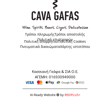
Τρόποι πληρωμής
Τρόποι αποστολής
Πολιτική επιστροφών
Πολιτική απορρήτου
Πολιτική Cookies
Πνευματικά δικαιώματα
Χάρτης ιστοτόπου
Κασσιανή Γκάφα & ΣΙΑ Ο.Ε.
ΑΓΕΜΗ: 016930949000
AI-Ready Website 🔴 by
REDPLUS+