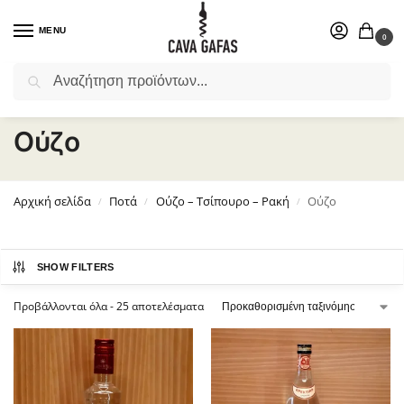
MENU
0
Αναζήτηση
Επιλέξτε ένα δώρο για το αγαπημένο σας πρόσωπο.
Ούζο
Αρχική σελίδα
Ποτά
Ούζο – Τσίπουρο – Ρακή
Ούζο
/
/
/
SHOW FILTERS
Προβάλλονται όλα - 25 αποτελέσματα