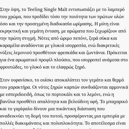
Στην όψη, το Teeling Single Malt εντυπωσιάζει με το λαμπερό
του χρώμα, που προδίδει τόσο την ποιότητα των πρώτων υλών
όσο και την προσεγμένη διαδικασία ωρίμασης. Η μύτη είναι
εκρηκτική και γεμάτη ένταση, με αρώματα που ξεχωρίζουν από
την πρώτη στιγμή. Νότες από ώριμο πεπόνι, ξερά σύκα και
καραμέλα αναδύονται με γλυκιά ισορροπία, ενώ διακριτικές
νύξεις λεμονιού προσθέτουν φρεσκάδα και ζωντάνια. Πρόκειται
για ένα αρωματικό προφίλ πλούσιο, που ισορροπεί ανάμεσα στο
φρουτώδες, το γλυκό και το ελαφρώς ξηρό.
Στον ουρανίσκο, το ουίσκι αποκαλύπτει τον γεμάτο και θερμό
του χαρακτήρα. Οι νότες ξηρών καρπών συνδυάζονται αρμονικά
με εσπεριδοειδή, όπως το πορτοκάλι και το λεμόνι, ενώ η
βανίλια προσθέτει απαλότητα και βελούδινη υφή. Το μπαχαρικό
και το γαρίφαλο δίνουν μια πικάντικη διάσταση που
αναδεικνύει τη δομή του ποτού, προσφέροντας μια εμπειρία με
πολλές διακυμάνσεις και πολυπλοκότητα. Το αποτέλεσμα είναι