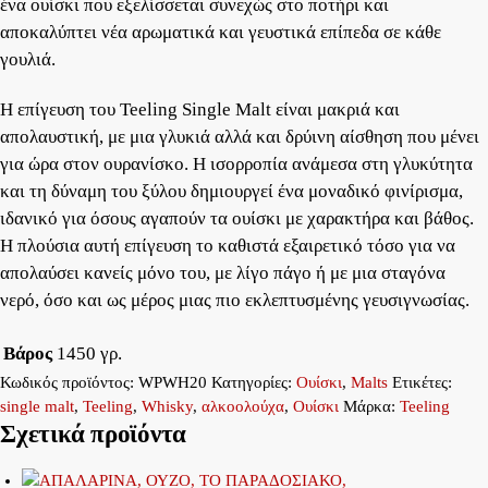
ένα ουίσκι που εξελίσσεται συνεχώς στο ποτήρι και
αποκαλύπτει νέα αρωματικά και γευστικά επίπεδα σε κάθε
γουλιά.
Η επίγευση του Teeling Single Malt είναι μακριά και
απολαυστική, με μια γλυκιά αλλά και δρύινη αίσθηση που μένει
για ώρα στον ουρανίσκο. Η ισορροπία ανάμεσα στη γλυκύτητα
και τη δύναμη του ξύλου δημιουργεί ένα μοναδικό φινίρισμα,
ιδανικό για όσους αγαπούν τα ουίσκι με χαρακτήρα και βάθος.
Η πλούσια αυτή επίγευση το καθιστά εξαιρετικό τόσο για να
απολαύσει κανείς μόνο του, με λίγο πάγο ή με μια σταγόνα
νερό, όσο και ως μέρος μιας πιο εκλεπτυσμένης γευσιγνωσίας.
Βάρος
1450 γρ.
Κωδικός προϊόντος:
WPWH20
Κατηγορίες:
Ουίσκι
,
Malts
Ετικέτες:
single malt
,
Teeling
,
Whisky
,
αλκοολούχα
,
Ουίσκι
Μάρκα:
Teeling
Σχετικά προϊόντα