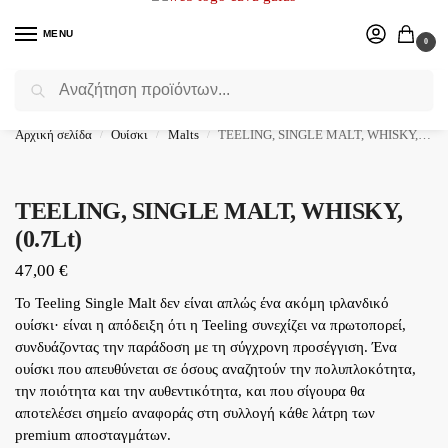
MENU
0
Αναζήτηση
Επιλέξτε ένα δώρο για το αγαπημένο σας πρόσωπο.
Αρχική σελίδα
Ουίσκι
Malts
TEELING, SINGLE MALT, WHISKY, (0.7Lt)
/
/
/
TEELING, SINGLE MALT, WHISKY,
(0.7Lt)
47,00
€
Το Teeling Single Malt δεν είναι απλώς ένα ακόμη ιρλανδικό
ουίσκι· είναι η απόδειξη ότι η Teeling συνεχίζει να πρωτοπορεί,
συνδυάζοντας την παράδοση με τη σύγχρονη προσέγγιση. Ένα
ουίσκι που απευθύνεται σε όσους αναζητούν την πολυπλοκότητα,
την ποιότητα και την αυθεντικότητα, και που σίγουρα θα
αποτελέσει σημείο αναφοράς στη συλλογή κάθε λάτρη των
premium αποσταγμάτων.