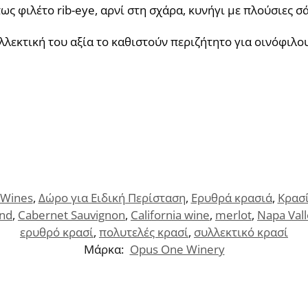
ς φιλέτο rib-eye, αρνί στη σχάρα, κυνήγι με πλούσιες σ
λεκτική του αξία το καθιστούν περιζήτητο για οινόφιλου
 Wines
,
Δώρο για Ειδική Περίσταση
,
Ερυθρά κρασιά
,
Κρασ
end
,
Cabernet Sauvignon
,
California wine
,
merlot
,
Napa Val
ερυθρό κρασί
,
πολυτελές κρασί
,
συλλεκτικό κρασί
Μάρκα:
Opus One Winery