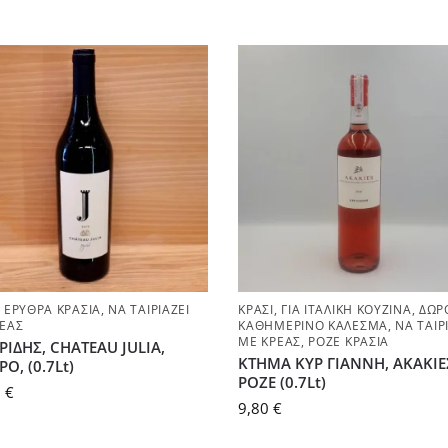
,
ΕΡΥΘΡΆ ΚΡΑΣΙΆ
,
ΝΑ ΤΑΙΡΙΆΖΕΙ
ΚΡΑΣΊ
,
ΓΙΑ ΙΤΑΛΙΚΉ ΚΟΥΖΊΝΑ
,
ΔΏΡΟ
ΡΈΑΣ
ΚΑΘΗΜΕΡΙΝΌ ΚΆΛΕΣΜΑ
,
ΝΑ ΤΑΙΡ
ΜΕ ΚΡΈΑΣ
,
ΡΟΖΈ ΚΡΑΣΙΆ
ΡΙΔΗΣ, CHATEAU JULIA,
ΚΤΗΜΑ ΚΥΡ ΓΙΑΝΝΗ, ΑΚΑΚΙΕ
Ο, (0.7Lt)
ΡΟΖΕ (0.7Lt)
0
€
9,80
€