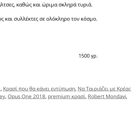
άλτσες, καθώς και ώριμα σκληρά τυριά.
ς και συλλέκτες σε ολόκληρο τον κόσμο.
1500 γρ.
ί
,
Κρασί που θα κάνει εντύπωση
,
Να Ταιριάζει με Κρέας
ley
,
Opus One 2018
,
premium κρασί
,
Robert Mondavi
,