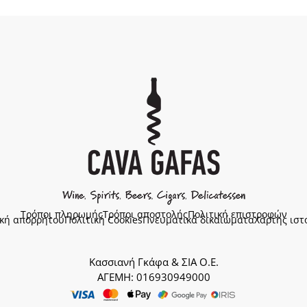
Τρόποι πληρωμής
Τρόποι αποστολής
Πολιτική επιστροφών
ική απορρήτου
Πολιτική Cookies
Πνευματικά δικαιώματα
Χάρτης ιστ
Κασσιανή Γκάφα & ΣΙΑ Ο.Ε.
ΑΓΕΜΗ: 016930949000