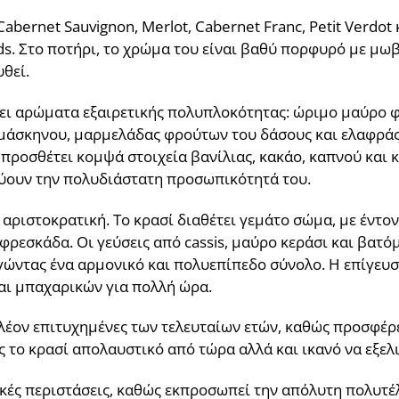
abernet Sauvignon, Merlot, Cabernet Franc, Petit Verdot
. Στο ποτήρι, το χρώμα του είναι βαθύ πορφυρό με μωβ 
θεί.
ι αρώματα εξαιρετικής πολυπλοκότητας: ώριμο μαύρο φρ
μάσκηνου, μαρμελάδας φρούτων του δάσους και ελαφράς 
προσθέτει κομψά στοιχεία βανίλιας, κακάο, καπνού και κ
νύουν την πολυδιάστατη προσωπικότητά του.
ι αριστοκρατική. Το κρασί διαθέτει γεμάτο σώμα, με έντο
φρεσκάδα. Οι γεύσεις από cassis, μαύρο κεράσι και βατό
γώντας ένα αρμονικό και πολυεπίπεδο σύνολο. Η επίγευσ
αι μπαχαρικών για πολλή ώρα.
πλέον επιτυχημένες των τελευταίων ετών, καθώς προσφέρ
το κρασί απολαυστικό από τώρα αλλά και ικανό να εξελι
δικές περιστάσεις, καθώς εκπροσωπεί την απόλυτη πολυτέ