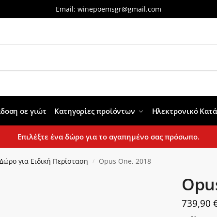
Email:
winepoemsgr@gmail.com
δοση σε γιώτ
Κατηγορίες προϊόντων
Ηλεκτρονικό Κατ
Επιλέξτε ένα δώρο για το αγαπημένο σας πρόσωπο.
Δώρο για Ειδική Περίσταση
Opus One, 2018
/
Opus
739,90