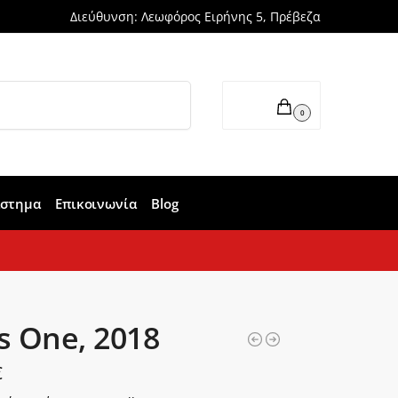
Διεύθυνση: Λεωφόρος Ειρήνης 5, Πρέβεζα
Αναζήτηση
0,00
€
0
άστημα
Επικοινωνία
Blog
 One, 2018
€