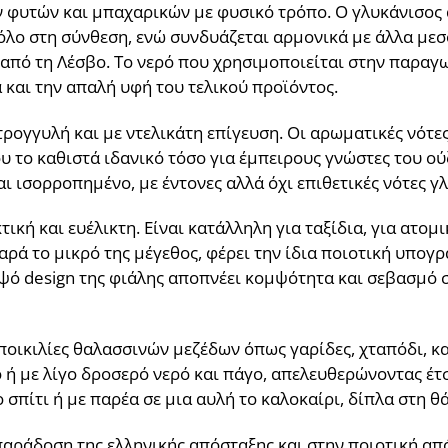
 φυτών και μπαχαρικών με φυσικό τρόπο. Ο γλυκάνισος 
ρόλο στη σύνθεση, ενώ συνδυάζεται αρμονικά με άλλα με
από τη Λέσβο. Το νερό που χρησιμοποιείται στην παραγ
και την απαλή υφή του τελικού προϊόντος.
στρογγυλή και με ντελικάτη επίγευση. Οι αρωματικές νότ
υ το καθιστά ιδανικό τόσο για έμπειρους γνώστες του ού
ι ισορροπημένο, με έντονες αλλά όχι επιθετικές νότες γ
ική και ευέλικτη. Είναι κατάλληλη για ταξίδια, για ατομ
αρά το μικρό της μέγεθος, φέρει την ίδια ποιοτική υπο
μψό design της φιάλης αποπνέει κομψότητα και σεβασμό 
ποικιλίες θαλασσινών μεζέδων όπως γαρίδες, χταπόδι, κα
 ή με λίγο δροσερό νερό και πάγο, απελευθερώνοντας έτ
 σπίτι ή με παρέα σε μια αυλή το καλοκαίρι, δίπλα στη θ
ν παράδοση της ελληνικής απόσταξης και στην ποιοτική α