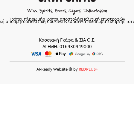
Τρόποι πληρωμής
Τρόποι αποστολής
Πολιτική επιστροφών
ική απορρήτου
Πολιτική Cookies
Πνευματικά δικαιώματα
Χάρτης ιστ
Κασσιανή Γκάφα & ΣΙΑ Ο.Ε.
ΑΓΕΜΗ: 016930949000
AI-Ready Website 🔴 by
REDPLUS+