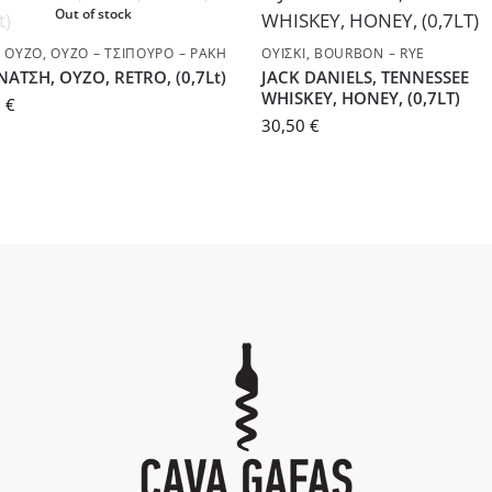
Out of stock
,
ΟΎΖΟ
,
ΟΎΖΟ – ΤΣΊΠΟΥΡΟ – ΡΑΚΉ
ΟΥΊΣΚΙ
,
BOURBON – RYE
ΝΑΤΣΗ, ΟΥΖΟ, RETRO, (0,7Lt)
JACK DANIELS, TENNESSEE
WHISKEY, HONEY, (0,7LT)
0
€
30,50
€