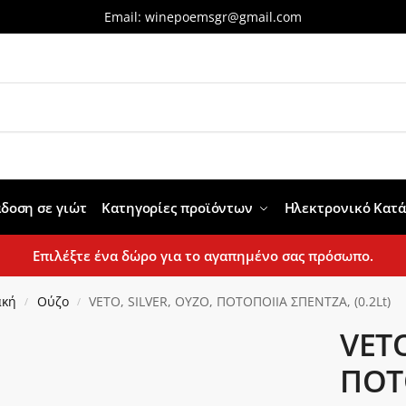
Email:
winepoemsgr@gmail.com
δοση σε γιώτ
Κατηγορίες προϊόντων
Ηλεκτρονικό Κατ
Επιλέξτε ένα δώρο για το αγαπημένο σας πρόσωπο.
ακή
Ούζο
VETO, SILVER, ΟΥΖΟ, ΠΟΤΟΠΟΙΙΑ ΣΠΕΝΤΖΑ, (0.2Lt)
/
/
VETO
ΠΟΤ