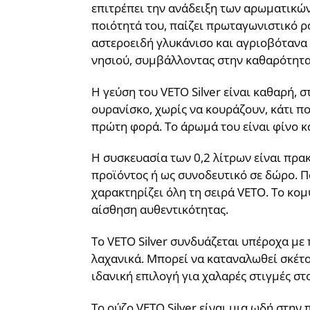
επιτρέπει την ανάδειξη των αρωματικών
ποιότητά του, παίζει πρωταγωνιστικό 
αστεροειδή γλυκάνισο και αγριοβότανα 
νησιού, συμβάλλοντας στην καθαρότητα 
Η γεύση του VETO Silver είναι καθαρή, 
ουρανίσκο, χωρίς να κουράζουν, κάτι πο
πρώτη φορά. Το άρωμά του είναι φίνο κα
Η συσκευασία των 0,2 λίτρων είναι πρακτ
προϊόντος ή ως συνοδευτικό σε δώρο. Π
χαρακτηρίζει όλη τη σειρά VETO. Το κο
αίσθηση αυθεντικότητας.
Το VETO Silver συνδυάζεται υπέροχα με 
λαχανικά. Μπορεί να καταναλωθεί σκέτο
ιδανική επιλογή για χαλαρές στιγμές στο
Το ούζο VETO Silver είναι μια ωδή στη