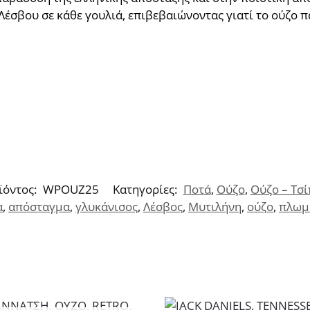
Λέσβου σε κάθε γουλιά, επιβεβαιώνοντας γιατί το ούζο 
ϊόντος:
WPOUZ25
Κατηγορίες:
Ποτά
,
Ούζο
,
Ούζο – Τσί
α
,
απόσταγμα
,
γλυκάνισος
,
Λέσβος
,
Μυτιλήνη
,
ούζο
,
πλωμ