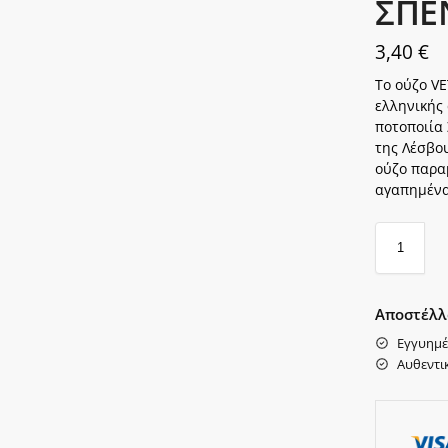
ΣΠΕΝ
3,40
€
Το ούζο VE
ελληνικής
ποτοποιία
της Λέσβου
ούζο παραμ
αγαπημένα
Αποστέλλ
Εγγυημέ
Αυθεντι