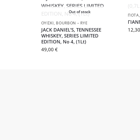
Out of stock
ΠΟΤΆ
ΓΙΑΝ
ΟΥΊΣΚΙ
,
BOURBON – RYE
JACK DANIEL’S, TENNESSEE
12,3
WHISKEY, SERIES LIMITED
EDITION, No 4, (1Lt)
49,00
€