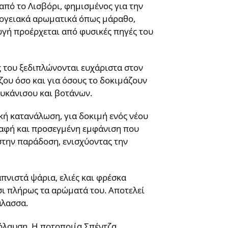
από το Λισβόρι, φημισμένος για την
σογειακά αρωματικά όπως μάραθο,
ωγή προέρχεται από φυσικές πηγές του
ες του ξεδιπλώνονται ευχάριστα στον
ζου όσο και για όσους το δοκιμάζουν
λυκάνισου και βοτάνων.
ική κατανάλωση, για δοκιμή ενός νέου
γραφή και προσεγμένη εμφάνιση που
στην παράδοση, ενισχύοντας την
πνιστά ψάρια, ελιές και φρέσκα
σι πλήρως τα αρώματά του. Αποτελεί
άλασσα.
πόλαυση. Η ποτοποιία Σπέντζα