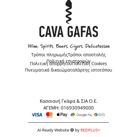
Τρόποι πληρωμής
Τρόποι αποστολής
Πολιτική επιστροφών
Πολιτική απορρήτου
Πολιτική Cookies
Πνευματικά δικαιώματα
Χάρτης ιστοτόπου
Κασσιανή Γκάφα & ΣΙΑ Ο.Ε.
ΑΓΕΜΗ: 016930949000
AI-Ready Website 🔴 by
REDPLUS+