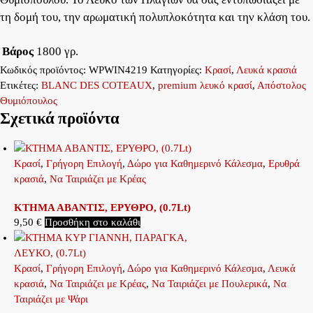
τη δομή του, την αρωματική πολυπλοκότητα και την κλάση του.
Βάρος
1800 γρ.
Κωδικός προϊόντος:
WPWIN4219
Κατηγορίες:
Κρασί
,
Λευκά κρασιά
Ετικέτες:
BLANC DES COTEAUX
,
premium λευκό κρασί
,
Απόστολος
Θυμιόπουλος
Σχετικά προϊόντα
Κρασί
,
Γρήγορη Επιλογή
,
Δώρο για Καθημερινό Κάλεσμα
,
Ερυθρά
κρασιά
,
Να Ταιριάζει με Κρέας
ΚΤΗΜΑ ΑΒΑΝΤΙΣ, ΕΡΥΘΡΟ, (0.7Lt)
9,50
€
Προσθήκη στο καλάθι
Κρασί
,
Γρήγορη Επιλογή
,
Δώρο για Καθημερινό Κάλεσμα
,
Λευκά
κρασιά
,
Να Ταιριάζει με Κρέας
,
Να Ταιριάζει με Πουλερικά
,
Να
Ταιριάζει με Ψάρι