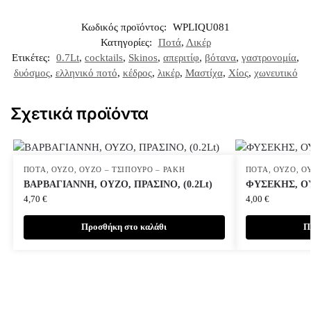
Κωδικός προϊόντος:
WPLIQU081
Κατηγορίες:
Ποτά
,
Λικέρ
Ετικέτες:
0.7Lt
,
cocktails
,
Skinos
,
απεριτίφ
,
βότανα
,
γαστρονομία
,
δυόσμος
,
ελληνικό ποτό
,
κέδρος
,
λικέρ
,
Μαστίχα
,
Χίος
,
χωνευτικό
Σχετικά προϊόντα
ΠΟΤΆ
,
ΟΎΖΟ
,
ΟΎΖΟ – ΤΣΊΠΟΥΡΟ – ΡΑΚΉ
ΠΟΤΆ
,
ΟΎΖΟ
,
Ο
ΒΑΡΒΑΓΙΑΝΝΗ, ΟΥΖΟ, ΠΡΑΣΙΝΟ, (0.2Lt)
ΦΥΣΕΚΗΣ, ΟΥΖ
4,70
€
4,00
€
Προσθήκη στο καλάθι
Π