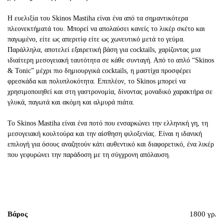
Η ευελιξία του Skinos Mastiha είναι ένα από τα σημαντικότερα
πλεονεκτήματά του. Μπορεί να απολαύσει κανείς το λικέρ σκέτο και
παγωμένο, είτε ως απεριτίφ είτε ως χωνευτικό μετά το γεύμα.
Παράλληλα, αποτελεί εξαιρετική βάση για cocktails, χαρίζοντας μια
ιδιαίτερη μεσογειακή ταυτότητα σε κάθε συνταγή. Από το απλό “Skinos
& Tonic” μέχρι πιο δημιουργικά cocktails, η μαστίχα προσφέρει
φρεσκάδα και πολυπλοκότητα. Επιπλέον, το Skinos μπορεί να
χρησιμοποιηθεί και στη γαστρονομία, δίνοντας μοναδικό χαρακτήρα σε
γλυκά, παγωτά και ακόμη και αλμυρά πιάτα.
Το Skinos Mastiha είναι ένα ποτό που ενσαρκώνει την ελληνική γη, τη
μεσογειακή κουλτούρα και την αίσθηση φιλοξενίας. Είναι η ιδανική
επιλογή για όσους αναζητούν κάτι αυθεντικό και διαφορετικό, ένα λικέρ
που γεφυρώνει την παράδοση με τη σύγχρονη απόλαυση.
Βάρος
1800 γρ.