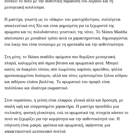
συνδέει το ποτό με την αυθεντική παράδοση του Αιγαίου και τη
μεσογειακή κουλτούρα.
Η μαστίχα, γνωστή ως το «δάκρυ» του μαστιχόδεντρου, συλλέγεται
αποκλειστικά στη Χίο και είναι φημισμένη για τα ξεχωριστά της
αρώματα και τις πολυδιάστατες γευστικές της νότες. Το Skinos Mastiha
αποτυπώνει με μοναδικό τρόπο αυτά τα χαρακτηριστικά, δημιουργώντας
ένα λικέρ που είναι συνώνυμο με τη φρεσκάδα και την αυθεντικότητα.
Στη μύτη, το Skinos αναδίδει αρώματα που θυμίζουν μεσογειακή
πλαγιά, καλυμμένη από άγρια βότανα και αρωματικά φυτά. Μπορεί
κανείς να διακρίνει τόνους από λιωμένους καρπούς αρκεύθου, φύλλα
φρεσκοκομμένου δυόσμου, αλλά και νότες εμποτισμένου ξύλου κέδρου
και αιθέριου ελαίου βιολέτας. Το αρωματικό του προφίλ είναι
πολύπλοκο και ιδιαίτερα εκφραστικό.
Στον ουρανίσκο, η γεύση είναι ελαφρώς γλυκιά αλλά και δροσερή, με
απαλή υφή και ισορροπημένο χαρακτήρα. Η μαστίχα προσδίδει μια
ντελικάτη, φυσική γλυκύτητα, ενώ τα αρωματικά της στοιχεία κάνουν το
ποτό να ξεχωρίζει για την κομψότητα και την αυθεντικότητά του. Η
επίγευση είναι μακρά, φρέσκια και αρωματική, αφήνοντας μια
χαρακτηριστική μεσογειακή πινελιά.