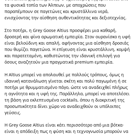
τα φυσικά τοπία των Άλπεων, με αποχρώσεις που
παραπέμπουν σε παγετώνες και κρυστάλλινα νερά,
ενισχύοντας την αίσθηση αυθεντικότητας και δεξιοτεχνίας.
Στο ποτήρι, η Grey Goose Altius προσφέρει μια καθαρή,
δροσερή και φίνα αρωματική εμπειρία. Στον ουρανίσκο η υφή
είναι βελούδινη και απαλή, αφήνοντας μια αίσθηση δροσιάς
που θυμίζει παγετώνα. Η επίγευση είναι κρυστάλλινη, κομψή
και παρατεταμένη, καθιστώντας την ιδανική επιλογή για
όσους αναζητούν μια πραγματικά premium εμπειρία.
Η Altius μπορεί να απολαυθεί με πολλούς τρόπους, όμως η
ιδανική κατανάλωση γίνεται σκέτη και πολύ παγωμένη ή σε
ποτήρι με θρυμματισμένο πάγο, ώστε να αναδειχθεί πλήρως
η αγνότητα και η υφή της. Παράλληλα, μπορεί να αποτελέσει
τη βάση για εκλεπτυσμένα cocktails, όπου η διακριτική της
προσωπικότητα δίνει χώρο να αναδειχθούν οι υπόλοιπες
γεύσεις.
Η Grey Goose Altius είναι κάτι περισσότερο από μια βότκα·
είναι η απόδειξη πως η φύση και η τεχνογνωσία μπορούν να