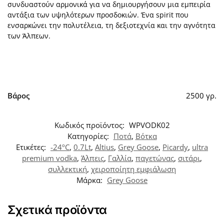
συνδυαστούν αρμονικά για να δημιουργήσουν μια εμπειρία
αντάξια των υψηλότερων προσδοκιών. Ένα spirit που
ενσαρκώνει την πολυτέλεια, τη δεξιοτεχνία και την αγνότητα
των Άλπεων.
Βάρος
2500 γρ.
Κωδικός προϊόντος:
WPVODK02
Κατηγορίες:
Ποτά
,
Βότκα
Ετικέτες:
-24ºC
,
0.7Lt
,
Altius
,
Grey Goose
,
Picardy
,
ultra
premium vodka
,
Άλπεις
,
Γαλλία
,
παγετώνας
,
σιτάρι
,
συλλεκτική
,
χειροποίητη εμφιάλωση
Μάρκα:
Grey Goose
Σχετικά προϊόντα