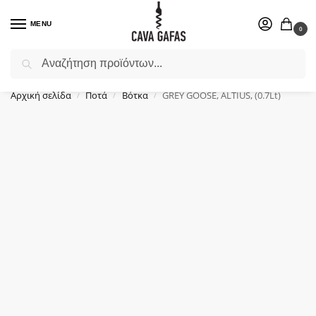
MENU
0
Αναζήτηση
Επιλέξτε ένα δώρο για το αγαπημένο σας πρόσωπο.
Αρχική σελίδα
Ποτά
Βότκα
GREY GOOSE, ALTIUS, (0.7Lt)
/
/
/