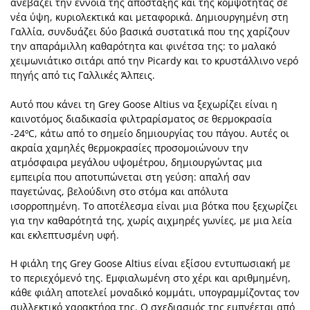
ανεβάζει την έννοια της απόσταξης και της κομψότητας σε
νέα ύψη, κυριολεκτικά και μεταφορικά. Δημιουργημένη στη
Γαλλία, συνδυάζει δύο βασικά συστατικά που της χαρίζουν
την απαράμιλλη καθαρότητα και φινέτσα της: το μαλακό
χειμωνιάτικο σιτάρι από την Picardy και το κρυστάλλινο νερό
πηγής από τις Γαλλικές Άλπεις.
Αυτό που κάνει τη Grey Goose Altius να ξεχωρίζει είναι η
καινοτόμος διαδικασία φιλτραρίσματος σε θερμοκρασία
-24ºC, κάτω από το σημείο δημιουργίας του πάγου. Αυτές οι
ακραία χαμηλές θερμοκρασίες προσομοιώνουν την
ατμόσφαιρα μεγάλου υψομέτρου, δημιουργώντας μια
εμπειρία που αποτυπώνεται στη γεύση: απαλή σαν
παγετώνας, βελούδινη στο στόμα και απόλυτα
ισορροπημένη. Το αποτέλεσμα είναι μια βότκα που ξεχωρίζει
για την καθαρότητά της, χωρίς αιχμηρές γωνίες, με μια λεία
και εκλεπτυσμένη υφή.
Η φιάλη της Grey Goose Altius είναι εξίσου εντυπωσιακή με
το περιεχόμενό της. Εμφιαλωμένη στο χέρι και αριθμημένη,
κάθε φιάλη αποτελεί μοναδικό κομμάτι, υπογραμμίζοντας τον
συλλεκτικό χαρακτήρα της. Ο σχεδιασμός της εμπνέεται από