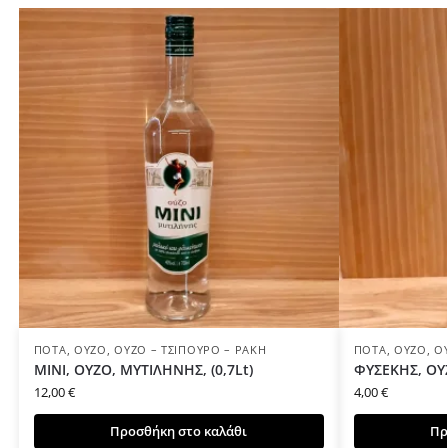
ΠΟΤΆ
,
ΟΎΖΟ
,
ΟΎΖΟ – ΤΣΊΠΟΥΡΟ – ΡΑΚΉ
ΠΟΤΆ
,
ΟΎΖΟ
,
Ο
ΜΙΝΙ, ΟΥΖΟ, ΜΥΤΙΛΗΝΗΣ, (0,7Lt)
ΦΥΣΕΚΗΣ, ΟΥΖ
12,00
€
4,00
€
Προσθήκη στο καλάθι
Πρ