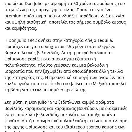
του οίκου Don Julio, με αφορμή τα 60 χρόνια αφοσίωσης του
στην τέχνη της παραγωγής τεκίλας. Πρόκειται για ένα
premium απόσταγμα που συνδυάζει παράδοση, δεξιοτεχνία
και υψηλή αισθητική, αποτελώντας σήμερα σύμβολο κύρους
και κομψότητας.
Η Don Julio 1942 ανήκει στην κατηγορία Añejo Tequila,
ωριμάζοντας για τουλάχιστον 2,5 χρόνια σε επιλεγμένα
βαρέλια λευκής βελανιδιάς. Αυτή η μακρά διαδικασία
ωρίμανσης χαρίζει στο απόσταγμα εξαιρετική
πολυπλοκότητα, πλούτο γεύσεων και μια βελούδινη
ισορροπία που την ξεχωρίζει από οποιαδήποτε άλλη τεκίλα
της κατηγορίας της. Η προσεκτική επιλογή των αγαυών, που
καλλιεργούνται στο υψίπεδο του Jalisco στο Μεξικό, αποτελεί
τη βάση για το εκλεπτυσμένο προφίλ της.
Στη μύτη, η Don Julio 1942 ξεδιπλώνει κομψά αρώματα
βανίλιας, καραμέλας και καραμέλας βουτύρου, με διακριτικές
νότες από ξύλο βελανιδιάς, σοκολάτα και αποξηραμένα
φρούτα. Αυτή η αρωματική πολυπλοκότητα είναι αποτέλεσμα
της αργής ωρίμανσης και του ιδιαίτερου τρόπου καύσης των