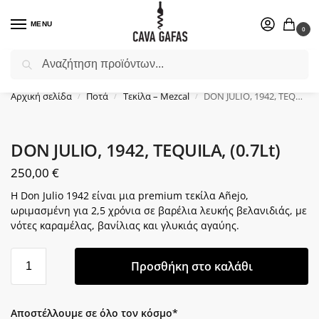
MENU
0
Αναζήτηση
Επιλέξτε ένα δώρο για το αγαπημένο σας πρόσωπο.
Αρχική σελίδα
Ποτά
Τεκίλα – Mezcal
DON JULIO, 1942, TEQUILA, (0.7Lt)
/
/
/
DON JULIO, 1942, TEQUILA, (0.7Lt)
250,00
€
Η Don Julio 1942 είναι μια premium τεκίλα Añejo,
ωριμασμένη για 2,5 χρόνια σε βαρέλια λευκής βελανιδιάς, με
νότες καραμέλας, βανίλιας και γλυκιάς αγαύης.
Προσθήκη στο καλάθι
Αποστέλλουμε σε όλο τον κόσμο*