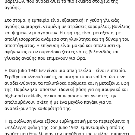
βαρελιών, που αναδεικνύει τα πιο εκλεκτά στοιχεία της
αγαύης.
Στο στόμα, η εμπειρία είναι εξαιρετική: η γεύση γλυκιάς
αγαύης κυριαρχεί, ντυμένη με στρώσεις καραμέλας, βανίλιας
και ψημένων μπαχαρικών. Η υφή της είναι μεταξένια, με
απαλή ισορροπία ανάμεσα στη γλυκύτητα και τη δύναμη του
αποστάγματος. Η επίγευση είναι μακρά και απολαυστική,
αφήνοντας στον ουρανίσκο ζεστές νότες βελανιδιάς και
γλυκιάς αγαύης που επιμένουν για ώρα.
Η Don Julio 1942 δεν είναι μια απλή τεκίλα – είναι εμπειρία.
Σερβίρεται ιδανικά σκέτη, σε ποτήρι τύπου snifter, ώστε να
αναδεικνύονται τα πολύπλοκα αρώματα και η μεταξένια υφή
της. Παράλληλα, αποτελεί ιδανική βάση για δημιουργικά και
high-end cocktails, αν και οι περισσότεροι γνώστες την
απολαμβάνουν σκέτη ή με ένα μεγάλο παγάκι για να
αναδείξουν την καθαρότητά της.
Η εμφιάλωση είναι εξίσου εμβληματική με το περιεχόμενο: η
ψηλόλιγνη φιάλη της Don Julio 1942, εμπνευσμένη από τις
αγαύες που θεμελίωσαν την παράδοση της τεκίλας, αποπνέει