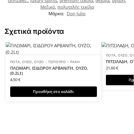
González.
,
luxury spirits
,
premium τεκίλα
,
tequila
,
αγαύη
,
Μεξικό
,
πολυτελής τεκίλα
Μάρκα:
Don Julio
Σχετικά προϊόντα
ΠΟΤΆ
,
ΟΎΖΟ
,
Ο
ΠΙΤΣΙΛΑΔΗ, ΟΥ
ΠΟΤΆ
,
ΟΎΖΟ
,
ΟΎΖΟ – ΤΣΊΠΟΥΡΟ – ΡΑΚΉ
ΠΛΩΜΑΡΙ, ΙΣΙΔΩΡΟΥ ΑΡΒΑΝΙΤΗ, ΟΥΖΟ,
21,60
€
(0.2Lt)
4,50
€
Πρ
Προσθήκη στο καλάθι