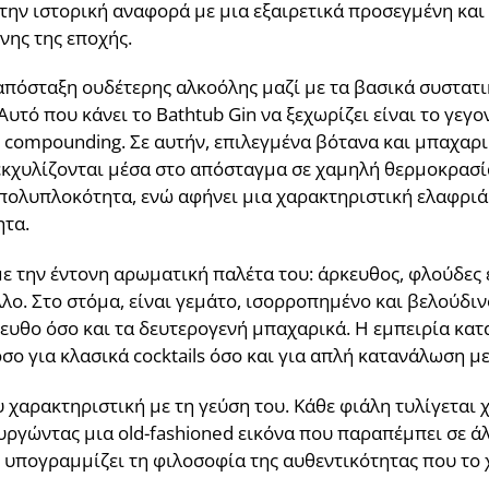
την ιστορική αναφορά με μια εξαιρετικά προσεγμένη και 
νης της εποχής.
απόσταξη ουδέτερης αλκοόλης μαζί με τα βασικά συστατικ
υτό που κάνει το Bathtub Gin να ξεχωρίζει είναι το γεγον
d compounding. Σε αυτήν, επιλεγμένα βότανα και μπαχαρ
κχυλίζονται μέσα στο απόσταγμα σε χαμηλή θερμοκρασία
ι πολυπλοκότητα, ενώ αφήνει μια χαρακτηριστική ελαφρι
ητα.
 με την έντονη αρωματική παλέτα του: άρκευθος, φλούδες
λο. Στο στόμα, είναι γεμάτο, ισορροπημένο και βελούδιν
ευθο όσο και τα δευτερογενή μπαχαρικά. Η εμπειρία κατ
όσο για κλασικά cocktails όσο και για απλή κατανάλωση με 
υ χαρακτηριστική με τη γεύση του. Κάθε φιάλη τυλίγεται 
υργώντας μια old-fashioned εικόνα που παραπέμπει σε ά
αι υπογραμμίζει τη φιλοσοφία της αυθεντικότητας που το 