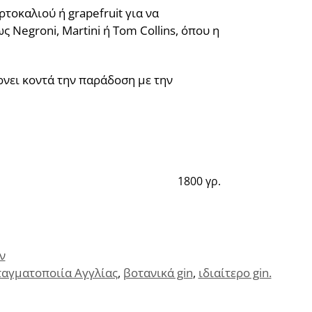
ρτοκαλιού ή grapefruit για να
 Negroni, Martini ή Tom Collins, όπου η
έρνει κοντά την παράδοση με την
1800 γρ.
ν
αγματοποιία Αγγλίας
,
βοτανικά gin
,
ιδιαίτερο gin.