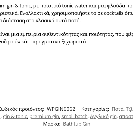
 gin & tonic, με ποιοτικό tonic water και μια φλούδα πο
στικά. Εναλλακτικά, χρησιμοποιήστε το σε cocktails όπως
 διάσταση στα κλασικά αυτά ποτά.
 είναι μια εμπειρία αυθεντικότητας και ποιότητας, που φ
ναζητούν κάτι πραγματικά ξεχωριστό.
Κωδικός προϊόντος:
WPGIN6062
Κατηγορίες:
Ποτά
,
Τζί
n
,
gin & tonic
,
premium gin
,
small batch
,
Αγγλικό gin
,
αποστ
Μάρκα:
Bathtub Gin