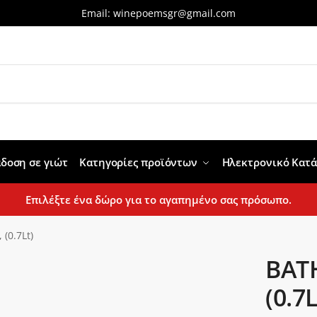
Email:
winepoemsgr@gmail.com
δοση σε γιώτ
Κατηγορίες προϊόντων
Ηλεκτρονικό Κατ
Επιλέξτε ένα δώρο για το αγαπημένο σας πρόσωπο.
(0.7Lt)
BAT
(0.7L