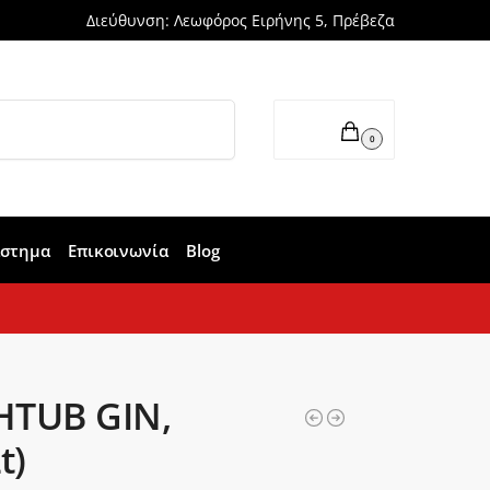
Διεύθυνση: Λεωφόρος Ειρήνης 5, Πρέβεζα
Αναζήτηση
0,00
€
0
άστημα
Επικοινωνία
Blog
HTUB GIN,
t)