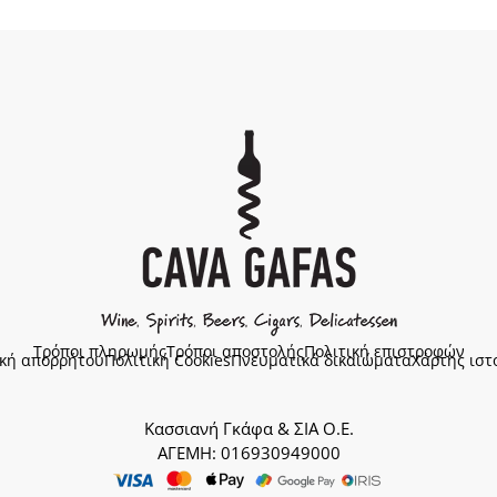
Τρόποι πληρωμής
Τρόποι αποστολής
Πολιτική επιστροφών
ική απορρήτου
Πολιτική Cookies
Πνευματικά δικαιώματα
Χάρτης ιστ
Κασσιανή Γκάφα & ΣΙΑ Ο.Ε.
ΑΓΕΜΗ: 016930949000