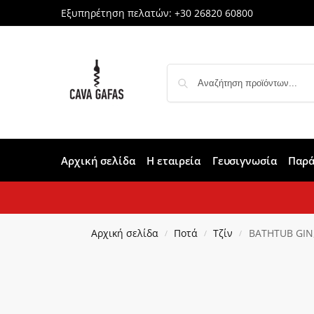
Εξυπηρέτηση πελατών:
+30 26820 60800
Αρχική σελίδα
Η εταιρεία
Γευσιγνωσία
Παρά
Αρχική σελίδα
Ποτά
Τζίν
BATHTUB GIN, 
/
/
/