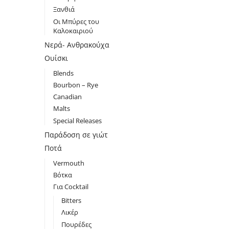
Ξανθιά
Οι Μπύρες του
Καλοκαιριού
Νερά- Ανθρακούχα
Ουίσκι
Blends
Bourbon – Rye
Canadian
Malts
Special Releases
Παράδοση σε γιώτ
Ποτά
Vermouth
Βότκα
Για Cocktail
Bitters
Λικέρ
Πουρέδες