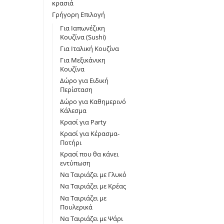
κρασιά
Γρήγορη Επιλογή
Για Iαπωνέζικη
Κουζίνα (Sushi)
Για Ιταλική Κουζίνα
Για Μεξικάνικη
Κουζίνα
Δώρο για Ειδική
Περίσταση
Δώρο για Καθημερινό
Κάλεσμα
Κρασί για Party
Κρασί για Κέρασμα-
Ποτήρι
Κρασί που θα κάνει
εντύπωση
Να Ταιριάζει με Γλυκό
Να Ταιριάζει με Κρέας
Να Ταιριάζει με
Πουλερικά
Να Ταιριάζει με Ψάρι