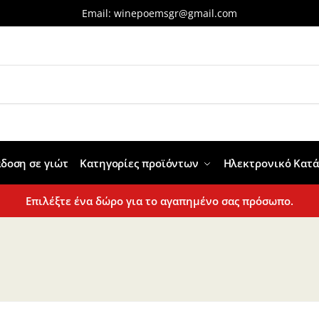
Email:
winepoemsgr@gmail.com
δοση σε γιώτ
Κατηγορίες προϊόντων
Ηλεκτρονικό Κατ
Επιλέξτε ένα δώρο για το αγαπημένο σας πρόσωπο.