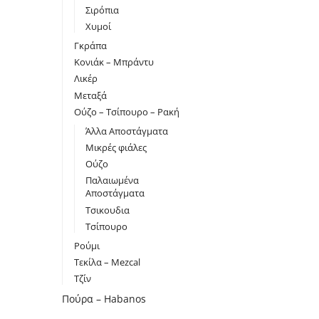
Σιρόπια
Χυμοί
Γκράπα
Κονιάκ – Μπράντυ
Λικέρ
Μεταξά
Ούζο – Τσίπουρο – Ρακή
Άλλα Αποστάγματα
Μικρές φιάλες
Ούζο
Παλαιωμένα
Αποστάγματα
Τσικουδια
Τσίπουρο
Ρούμι
Τεκίλα – Mezcal
Τζίν
Πούρα – Habanos