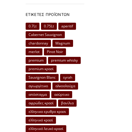
ΕΤΙΚΈΤΕΣ ΠΡΟΪΌΝΤΩΝ
0.7Lt
0.75Lt
aperitif
Cabernet Sauvignon
chardonnay
Magnum
merlot
Pinot Noir
premium
premium whisky
premium κρασί
Sauvignon Blanc
syrah
αγιωργίτικο
αλκοολούχα
απόσταγμα
ασύρτικο
αφρώδες κρασί
βανίλια
ελληνικο ερυθρο κρασι
ελληνικό κρασί
ελληνικό λευκό κρασί