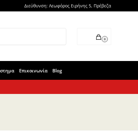
Διεύθυνση: Λεωφόρος Ειρήνης 5, Πρέβεζα
Αναζήτηση
0,00
€
0
άστημα
Επικοινωνία
Blog