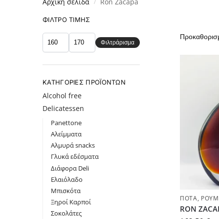
Αρχική σελίδα
Ron Zacapa
/
ΦΊΛΤΡΟ ΤΙΜΉΣ
Φιλτράρισμα
ΚΑΤΗΓΟΡΊΕΣ ΠΡΟΪΌΝΤΩΝ
Alcohol free
Delicatessen
Panettone
Αλείμματα
Αλμυρά snacks
Γλυκά εδέσματα
Διάφορα Deli
Ελαιόλαδο
Μπισκότα
ΠΟΤΆ
,
ΡΟΎΜ
Ξηροί Καρποί
RON ZACAPA
Σοκολάτες