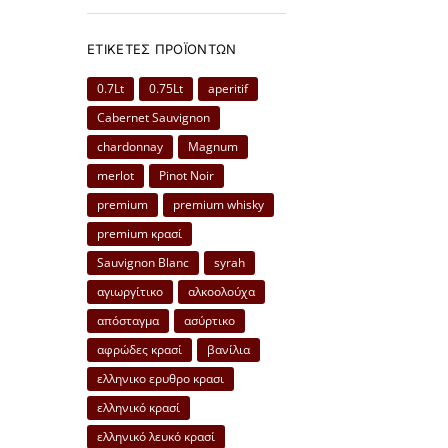
ΕΤΙΚΈΤΕΣ ΠΡΟΪΌΝΤΩΝ
0.7Lt
0.75Lt
aperitif
Cabernet Sauvignon
chardonnay
Magnum
merlot
Pinot Noir
premium
premium whisky
premium κρασί
Sauvignon Blanc
syrah
αγιωργίτικο
αλκοολούχα
απόσταγμα
ασύρτικο
αφρώδες κρασί
βανίλια
ελληνικο ερυθρο κρασι
ελληνικό κρασί
ελληνικό λευκό κρασί