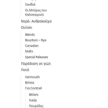
Ξανθιά
Οι Μπύρες του
Καλοκαιριού
Νερά- Ανθρακούχα
Ουίσκι
Blends
Bourbon – Rye
Canadian
Malts
Special Releases
Παράδοση σε γιώτ
Ποτά
Vermouth
Βότκα
Για Cocktail
Bitters
Λικέρ
Πουρέδες