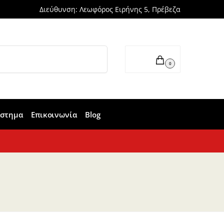
Διεύθυνση: Λεωφόρος Ειρήνης 5, Πρέβεζα
Αναζήτηση
0,00
€
0
άστημα
Επικοινωνία
Blog