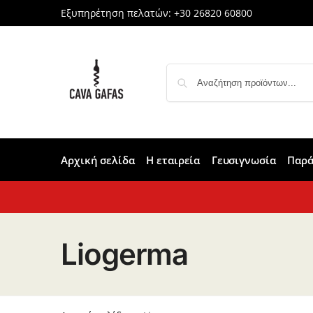
Εξυπηρέτηση πελατών:
+30 26820 60800
Αρχική σελίδα
Η εταιρεία
Γευσιγνωσία
Παρά
Liogerma