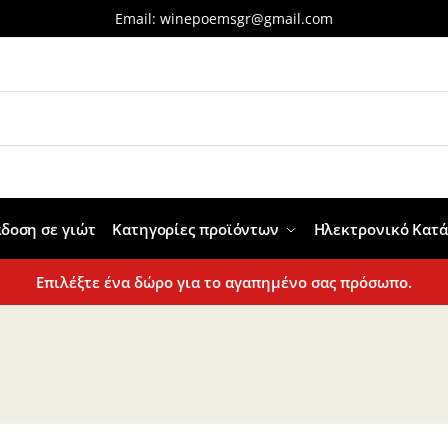
Email:
winepoemsgr@gmail.com
δοση σε γιώτ
Κατηγορίες προϊόντων
Ηλεκτρονικό Κατ
Επιλέξτε ένα δώρο για το αγαπημένο σας πρόσωπο.