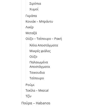
Σιρόπια
Χυμοί
Γκράπα
Κονιάκ – Μπράντυ
Λικέρ
Μεταξά
Ούζο – Τσίπουρο – Ρακή
Άλλα Αποστάγματα
Μικρές φιάλες
Ούζο
Παλαιωμένα
Αποστάγματα
Τσικουδια
Τσίπουρο
Ρούμι
Τεκίλα – Mezcal
Τζίν
Πούρα – Habanos