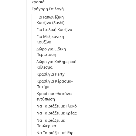
κρασιά
Γρήγορη Επιλογή
Για Iαπωνέζικη
Κουζίνα (Sushi)
Για Ιταλική Κουζίνα
Για Μεξικάνικη
Κουζίνα
Δώρο για Ειδική
Περίσταση
Δώρο για Καθημερινό
Κάλεσμα
Κρασί για Party
Κρασί για Κέρασμα-
Ποτήρι
Κρασί που θα κάνει
εντύπωση
Να Ταιριάζει με Γλυκό
Να Ταιριάζει με Κρέας
Να Ταιριάζει με
Πουλερικά
Να Ταιριάζει με Ψάρι