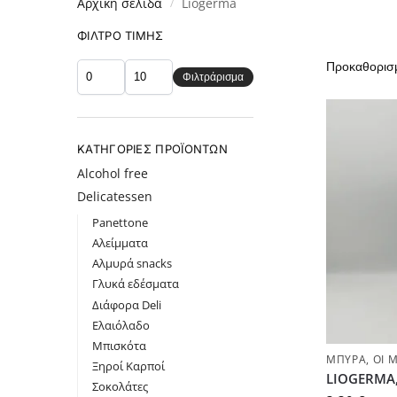
Αρχική σελίδα
Liogerma
/
ΦΊΛΤΡΟ ΤΙΜΉΣ
Φιλτράρισμα
ΚΑΤΗΓΟΡΊΕΣ ΠΡΟΪΌΝΤΩΝ
Alcohol free
Delicatessen
Panettone
Αλείμματα
Αλμυρά snacks
Γλυκά εδέσματα
Διάφορα Deli
Ελαιόλαδο
Μπισκότα
ΜΠΎΡΑ
,
ΟΙ 
Ξηροί Καρποί
LIOGERMA,
Σοκολάτες