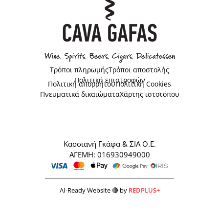
Τρόποι πληρωμής
Τρόποι αποστολής
Πολιτική επιστροφών
Πολιτική απορρήτου
Πολιτική Cookies
Πνευματικά δικαιώματα
Χάρτης ιστοτόπου
Κασσιανή Γκάφα & ΣΙΑ Ο.Ε.
ΑΓΕΜΗ: 016930949000
AI-Ready Website 🔴 by
REDPLUS+