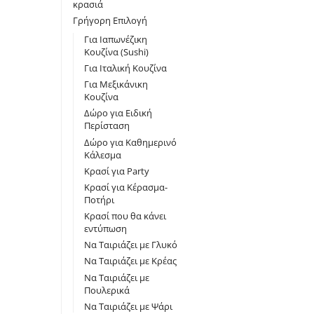
κρασιά
Γρήγορη Επιλογή
Για Iαπωνέζικη
Κουζίνα (Sushi)
Για Ιταλική Κουζίνα
Για Μεξικάνικη
Κουζίνα
Δώρο για Ειδική
Περίσταση
Δώρο για Καθημερινό
Κάλεσμα
Κρασί για Party
Κρασί για Κέρασμα-
Ποτήρι
Κρασί που θα κάνει
εντύπωση
Να Ταιριάζει με Γλυκό
Να Ταιριάζει με Κρέας
Να Ταιριάζει με
Πουλερικά
Να Ταιριάζει με Ψάρι