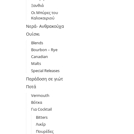
Ξανθιά
Οι Μπύρες του
Καλοκαιριού
Νερά- Ανθρακούχα
Ουίσκι
Blends
Bourbon – Rye
Canadian
Malts
Special Releases
Παράδοση σε γιώτ
Ποτά
Vermouth
Βότκα
Για Cocktail
Bitters
Λικέρ
Πουρέδες