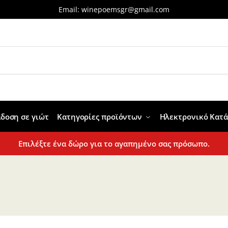
Email:
winepoemsgr@gmail.com
δοση σε γιώτ
Κατηγορίες προϊόντων
Ηλεκτρονικό Κατ
Επιλέξτε ένα δώρο για το αγαπημένο σας πρόσωπο.