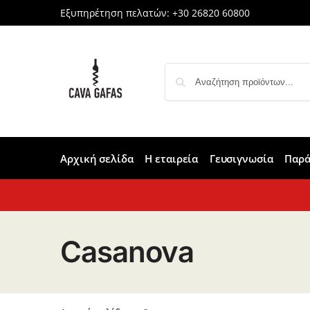
Εξυπηρέτηση πελατών:
+30 26820 60800
Αρχική σελίδα
Η εταιρεία
Γευσιγνωσία
Παρά
Casanova