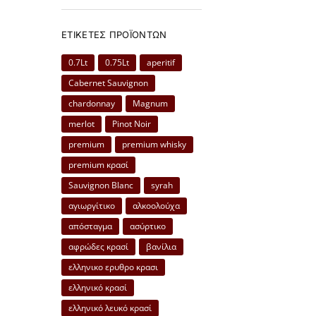
ΕΤΙΚΈΤΕΣ ΠΡΟΪΌΝΤΩΝ
0.7Lt
0.75Lt
aperitif
Cabernet Sauvignon
chardonnay
Magnum
merlot
Pinot Noir
premium
premium whisky
premium κρασί
Sauvignon Blanc
syrah
αγιωργίτικο
αλκοολούχα
απόσταγμα
ασύρτικο
αφρώδες κρασί
βανίλια
ελληνικο ερυθρο κρασι
ελληνικό κρασί
ελληνικό λευκό κρασί