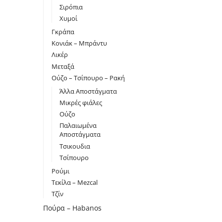
Σιρόπια
Χυμοί
Γκράπα
Κονιάκ – Μπράντυ
Λικέρ
Μεταξά
Ούζο – Τσίπουρο – Ρακή
Άλλα Αποστάγματα
Μικρές φιάλες
Ούζο
Παλαιωμένα
Αποστάγματα
Τσικουδια
Τσίπουρο
Ρούμι
Τεκίλα – Mezcal
Τζίν
Πούρα – Habanos