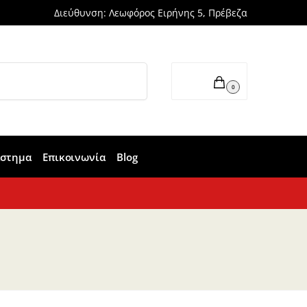
Διεύθυνση: Λεωφόρος Ειρήνης 5, Πρέβεζα
Αναζήτηση
0,00
€
0
άστημα
Επικοινωνία
Blog