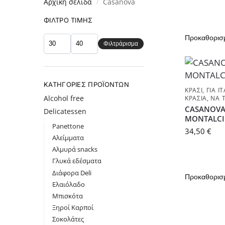
Αρχική σελίδα
Casanova
/
ΦΊΛΤΡΟ ΤΙΜΉΣ
Φιλτράρισμα
ΚΑΤΗΓΟΡΊΕΣ ΠΡΟΪΌΝΤΩΝ
ΚΡΑΣΊ
,
ΓΙΑ Ι
Alcohol free
ΚΡΑΣΙΆ
,
ΝΑ Τ
CASANOVA 
Delicatessen
MONTALCIN
Panettone
34,50
€
Αλείμματα
Αλμυρά snacks
Γλυκά εδέσματα
Διάφορα Deli
Ελαιόλαδο
Μπισκότα
Ξηροί Καρποί
Σοκολάτες