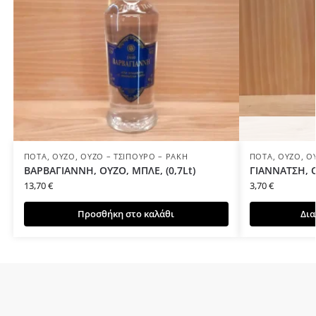
ΠΟΤΆ
,
ΟΎΖΟ
,
ΟΎΖΟ – ΤΣΊΠΟΥΡΟ – ΡΑΚΉ
ΠΟΤΆ
,
ΟΎΖΟ
,
Ο
ΒΑΡΒΑΓΙΑΝΝΗ, ΟΥΖΟ, ΜΠΛΕ, (0,7Lt)
ΓΙΑΝΝΑΤΣΗ, Ο
13,70
€
3,70
€
Προσθήκη στο καλάθι
Δια