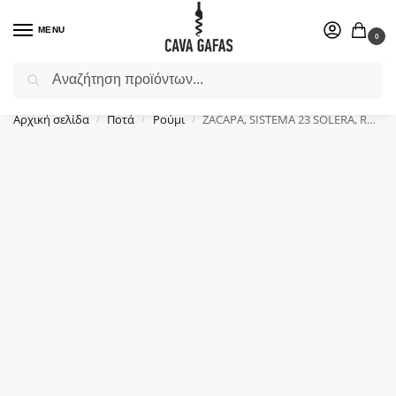
MENU
0
Αναζήτηση
Επιλέξτε ένα δώρο για το αγαπημένο σας πρόσωπο.
Αρχική σελίδα
Ποτά
Ρούμι
ZACAPA, SISTEMA 23 SOLERA, RUM, (0.7Lt)
/
/
/