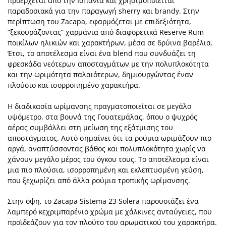
προέρχεται από την Ισπανία και χρησιμοποιείται
παραδοσιακά για την παραγωγή sherry και brandy. Στην
περίπτωση του Zacapa, εφαρμόζεται με επιδεξιότητα,
“ξεκουράζοντας” χαρμάνια από διαφορετικά Reserve Rum
ποικίλων ηλικιών και χαρακτήρων, μέσα σε δρύινα βαρέλια.
Έτσι, το αποτέλεσμα είναι ένα blend που συνδυάζει τη
φρεσκάδα νεότερων αποσταγμάτων με την πολυπλοκότητα
και την ωριμότητα παλαιότερων, δημιουργώντας έναν
πλούσιο και ισορροπημένο χαρακτήρα.
Η διαδικασία ωρίμανσης πραγματοποιείται σε μεγάλο
υψόμετρο, στα βουνά της Γουατεμάλας, όπου ο ψυχρός
αέρας συμβάλλει στη μείωση της εξάτμισης του
αποστάγματος. Αυτό σημαίνει ότι τα ρούμια ωριμάζουν πιο
αργά, αναπτύσσοντας βάθος και πολυπλοκότητα χωρίς να
χάνουν μεγάλο μέρος του όγκου τους. Το αποτέλεσμα είναι
μια πιο πλούσια, ισορροπημένη και εκλεπτυσμένη γεύση,
που ξεχωρίζει από άλλα ρούμια τροπικής ωρίμανσης.
Στην όψη, το Zacapa Sistema 23 Solera παρουσιάζει ένα
λαμπερό κεχριμπαρένιο χρώμα με χάλκινες ανταύγειες, που
προϊδεάζουν για τον πλούτο του αρωματικού του χαρακτήρα.