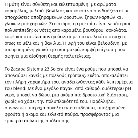
Η μύτη είναι σύνθετη και εκλεπτυσμένη, με αρώματα
καραμέλας, μελιού, βανίλιας και κακάο να συνδυάζονται με
αποχρώσεις αποξηραμένων φρούτων, ξηρών καρπών και
γλυκών μπαχαρικών. Στο στόμα, η εμπειρία είναι γεμάτη και
πολυεπίπεδη: οι νότες από καραμέλα βουτύρου, σοκολάτα,
καφέ και σταφίδα παντρεύονται με πιο ντελικάτα στοιχεία
όπως το μέλι και η βανίλια. Η υφή του είναι βελούδινη, με
ισορροπημένη γλυκύτητα και μακρά, κομψή επίγευση που
αφήνει μια αίσθηση θερμής πολυτέλειας.
Το Zacapa Sistema 23 Solera είναι ένα ρούμι που μπορεί να
απολαύσει κανείς με πολλούς τρόπους. Σκέτο, αποκαλύπτει
τον πλήρη χαρακτήρα του, αναδεικνύοντας κάθε λεπτομέρεια
του blend. Με ένα μεγάλο παγάκι από καθαρό, ουδέτερου pH
νερό, μπορεί να δώσει μια ακόμα πιο δροσιστική διάσταση,
χωρίς να χάσει την πολυπλοκότητά του. Παράλληλα,
συνοδεύει υπέροχα σοκολατένια επιδόρπια, αποξηραμένα
φρούτα ή ακόμα και εκλεκτά πούρα, προσφέροντας μια
εμπειρία απόλυτης απόλαυσης.