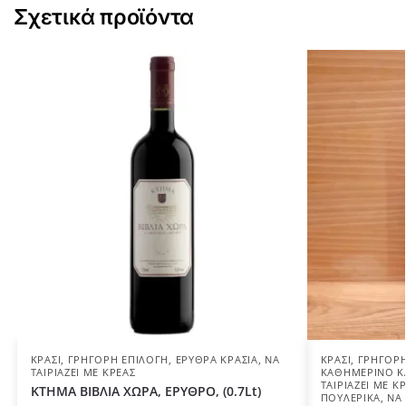
Σχετικά προϊόντα
ΚΡΑΣΊ
,
ΓΡΉΓΟΡΗ ΕΠΙΛΟΓΉ
,
ΕΡΥΘΡΆ ΚΡΑΣΙΆ
,
ΝΑ
ΚΡΑΣΊ
,
ΓΡΉΓΟΡΗ
ΤΑΙΡΙΆΖΕΙ ΜΕ ΚΡΈΑΣ
ΚΑΘΗΜΕΡΙΝΌ Κ
ΤΑΙΡΙΆΖΕΙ ΜΕ Κ
ΚΤΗΜΑ ΒΙΒΛΙΑ ΧΩΡΑ, ΕΡΥΘΡΟ, (0.7Lt)
ΠΟΥΛΕΡΙΚΆ
,
ΝΑ 