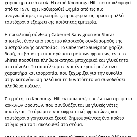
χαρακτηριστικό στυλ. Η σειρά Koonunga Hill, που κυκλοφορεί
από το 1976, έχει καθιερωθεί ως μία από τις πιο
αναγνωρίσιμες παγκοσμίως, προσφέροντας προσιτή αλλά
ταυτόχρονα εξαιρετικής ποιότητας εμπειρία.
Η ποικιλιακή σύνθεση Cabernet Sauvignon και Shiraz
αποτελεί έναν από τους πιο κλασικούς συνδυασμούς της
αυστραλιανής οινοποιίας. Το Cabernet Sauvignon χαρίζει
δομή, στιβαρότητα και αρώματα μαύρων φρούτων, ενώ το
Shiraz προσθέτει πληθωρικότητα, μπαχαρικά και γλυκύτητα
στο σύνολο. Το αποτέλεσμα είναι ένα κρασί με έντονο
χαρακτήρα και ισορροπία, που ξεχωρίζει για την ευκολία
στην κατανάλωση αλλά και τη δυνατότητα να συνοδεύσει
πληθώρα πιάτων.
Στη μύτη, το Koonunga Hill εντυπωσιάζει με έντονα αρώματα
κόκκινων φρούτων, που συνδυάζονται με γλυκές νότες
πουτίγκας. Το άρωμα είναι εκφραστικό, φρουτώδες και
ταυτόχρονα γοητευτικά ζεστό, δημιουργώντας ένα πρώτο
στίγμα για το τι ακολουθεί στο στόμα.