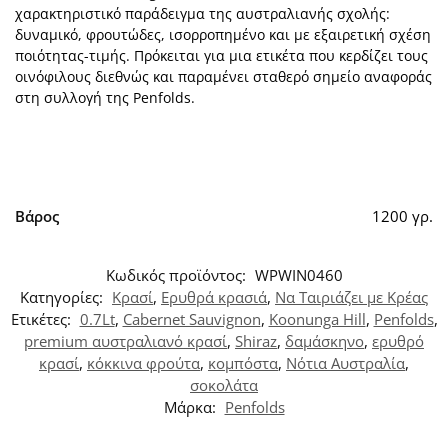
χαρακτηριστικό παράδειγμα της αυστραλιανής σχολής:
δυναμικό, φρουτώδες, ισορροπημένο και με εξαιρετική σχέση
ποιότητας-τιμής. Πρόκειται για μια ετικέτα που κερδίζει τους
οινόφιλους διεθνώς και παραμένει σταθερό σημείο αναφοράς
στη συλλογή της Penfolds.
Βάρος
1200 γρ.
Κωδικός προϊόντος:
WPWIN0460
Κατηγορίες:
Κρασί
,
Ερυθρά κρασιά
,
Να Ταιριάζει με Κρέας
Ετικέτες:
0.7Lt
,
Cabernet Sauvignon
,
Koonunga Hill
,
Penfolds
,
premium αυστραλιανό κρασί
,
Shiraz
,
δαμάσκηνο
,
ερυθρό
κρασί
,
κόκκινα φρούτα
,
κομπόστα
,
Νότια Αυστραλία
,
σοκολάτα
Μάρκα:
Penfolds