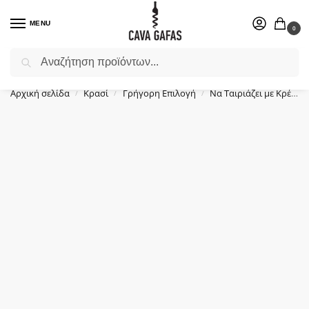
MENU
0
Αναζήτηση
Επιλέξτε ένα δώρο για το αγαπημένο σας πρόσωπο.
Αρχική σελίδα
Κρασί
Γρήγορη Επιλογή
Να Ταιριάζει με Κρέας
/
/
/