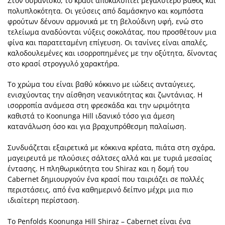
Στον ουρανίσκο, το κρασί αποκαλύπτει μεγαλύτερο βάθος και
πολυπλοκότητα. Οι γεύσεις από δαμάσκηνο και κομπόστα
φρούτων δένουν αρμονικά με τη βελούδινη υφή, ενώ στο
τελείωμα αναδύονται νύξεις σοκολάτας, που προσθέτουν μια
φίνα και παρατεταμένη επίγευση. Οι τανίνες είναι απαλές,
καλοδουλεμένες και ισορροπημένες με την οξύτητα, δίνοντας
στο κρασί στρογγυλό χαρακτήρα.
Το χρώμα του είναι βαθύ κόκκινο με ιώδεις ανταύγειες,
ενισχύοντας την αίσθηση νεανικότητας και ζωντάνιας. Η
ισορροπία ανάμεσα στη φρεσκάδα και την ωριμότητα
καθιστά το Koonunga Hill ιδανικό τόσο για άμεση
κατανάλωση όσο και για βραχυπρόθεσμη παλαίωση.
Συνδυάζεται εξαιρετικά με κόκκινα κρέατα, πιάτα στη σχάρα,
μαγειρευτά με πλούσιες σάλτσες αλλά και με τυριά μεσαίας
έντασης. Η πληθωρικότητα του Shiraz και η δομή του
Cabernet δημιουργούν ένα κρασί που ταιριάζει σε πολλές
περιστάσεις, από ένα καθημερινό δείπνο μέχρι μια πιο
ιδιαίτερη περίσταση.
Το Penfolds Koonunga Hill Shiraz – Cabernet είναι ένα