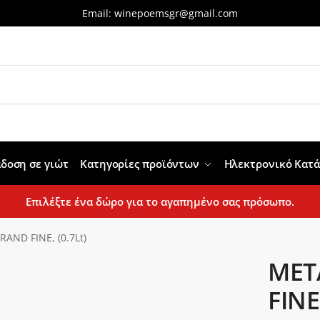
Email:
winepoemsgr@gmail.com
δοση σε γιώτ
Κατηγορίες προϊόντων
Ηλεκτρονικό Κατ
Επιλέξτε ένα δώρο για το αγαπημένο σας πρόσωπο.
AND FINE, (0.7Lt)
MET
FINE,