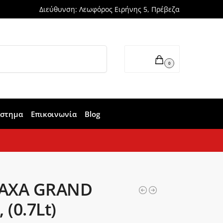
Διεύθυνση: Λεωφόρος Ειρήνης 5, Πρέβεζα
Αναζήτηση
0,00
€
0
άστημα
Επικοινωνία
Blog
AXA GRAND
 (0.7Lt)