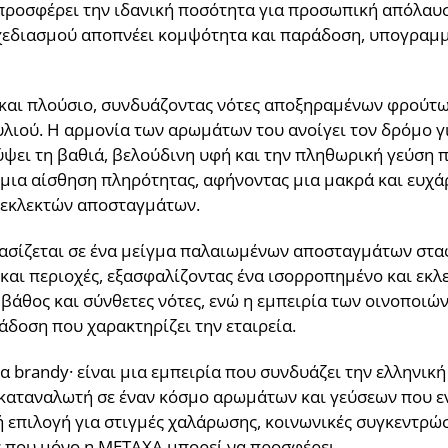
 προσφέρει την ιδανική ποσότητα για προσωπική απόλαυση
σχεδιασμού αποπνέει κομψότητα και παράδοση, υπογραμμ
 και πλούσιο, συνδυάζοντας νότες αποξηραμένων φρούτων
λιού. Η αρμονία των αρωμάτων του ανοίγει τον δρόμο γι
ψει τη βαθιά, βελούδινη υφή και την πληθωρική γεύση 
 μια αίσθηση πληρότητας, αφήνοντας μια μακρά και ευχά
 εκλεκτών αποσταγμάτων.
ασίζεται σε ένα μείγμα παλαιωμένων αποσταγμάτων στα
 και περιοχές, εξασφαλίζοντας ένα ισορροπημένο και εκ
βάθος και σύνθετες νότες, ενώ η εμπειρία των οινοποιών
άδοση που χαρακτηρίζει την εταιρεία.
α brandy· είναι μια εμπειρία που συνδυάζει την ελληνικ
 καταναλωτή σε έναν κόσμο αρωμάτων και γεύσεων που εν
ή επιλογή για στιγμές χαλάρωσης, κοινωνικές συγκεντρώσε
ς που μόνο η METAXA μπορεί να προσφέρει.