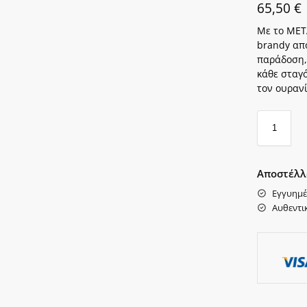
65,50
€
Με το META
brandy απ
παράδοση,
κάθε σταγ
τον ουρανί
Αποστέλλ
Εγγυημέ
Αυθεντι