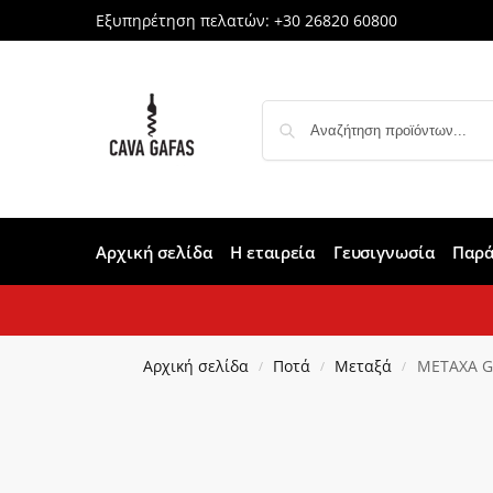
Εξυπηρέτηση πελατών:
+30 26820 60800
Αρχική σελίδα
Η εταιρεία
Γευσιγνωσία
Παρά
Αρχική σελίδα
Ποτά
Μεταξά
METAXA GR
/
/
/