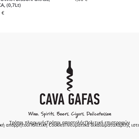
, (0,7Lt)
0
€
Τρόποι πληρωμής
Τρόποι αποστολής
Πολιτική επιστροφών
ική απορρήτου
Πολιτική Cookies
Πνευματικά δικαιώματα
Χάρτης ιστ