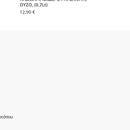
ΟΥΖΟ, (0,7Lt)
12,90
€
οτόπου