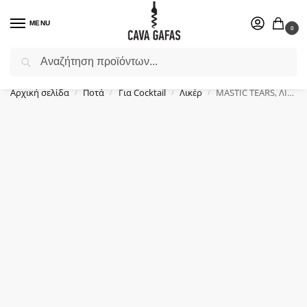
MENU
0
Αναζήτηση
Επιλέξτε ένα δώρο για το αγαπημένο σας πρόσωπο.
Αρχική σελίδα
Ποτά
Για Cocktail
Λικέρ
MASTIC TEARS, ΛΙΚΕΡ ΜΑΣΤΙΧΑΣ, (0.5Lt)
/
/
/
/