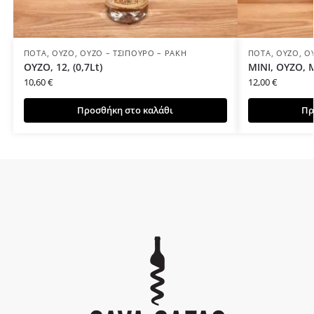
ΠΟΤΆ
,
ΟΎΖΟ
,
ΟΎΖΟ – ΤΣΊΠΟΥΡΟ – ΡΑΚΉ
ΠΟΤΆ
,
ΟΎΖΟ
,
Ο
ΟΥΖΟ, 12, (0,7Lt)
ΜΙΝΙ, ΟΥΖΟ, 
10,60
€
12,00
€
Προσθήκη στο καλάθι
Πρ