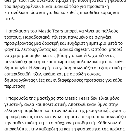
design του, που αντικατοπτρίζει την ποιότητα και τη φινέτσα
του περιεχομένου. Είναι ιδανικό τόσο για προσωπική
κατανάλωση όσο και για δώρο, καθώς προσδίδει κύρος και
στυλ.
Η απόλαυση του Mastic Tears μπορεί να γίνει με πολλούς
τρόπους. Παραδοσιακά, πίνεται παγωμένο σε σφηνάκι,
προσφέροντας μια δροσερή και ευχάριστη εμπειρία μετά το
φαγητό, λειτουργώντας ως ιδανικό digestif. Ωστόσο, μπορεί
να χρησιμοποιηθεί και ως βάση για κοκτέιλ, χαρίζοντας
μοναδικό χαρακτήρα και αρωματική πολυπλοκότητα σε κάθε
δημιουργία. Η δροσερή του γεύση συνδυάζεται εξαιρετικά με
εσπεριδοειδή, τζιν, ακόμα και με αφρώδη οίνους,
δημιουργώντας νέες και ενδιαφέρουσες προτάσεις για κάθε
περίσταση.
Η παρουσία της μαστίχας στο Mastic Tears δεν είναι μόνο
γευστική, αλλά και πολιτιστική. Αποτελεί έναν ύμνο στην
ελληνική παράδοση και στον πλούτο της μεσογειακής φύσης,
προσφέροντας στον καταναλωτή μια εμπειρία που συνδυάζει
την αυθεντικότητα με τη σύγχρονη αισθητική. Κάθε γουλιά
αποκαλύπτει την καθαρότητα και τη φυσικότητα της πρώτης