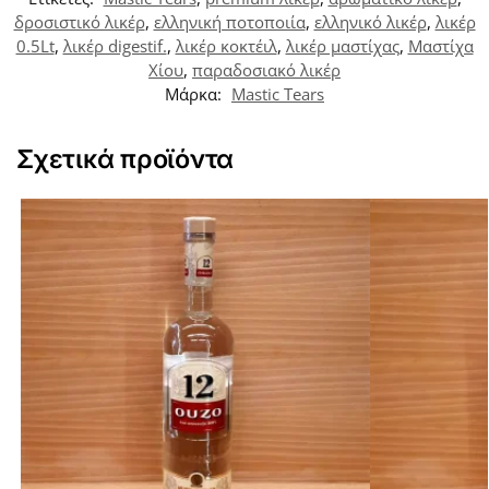
δροσιστικό λικέρ
,
ελληνική ποτοποιία
,
ελληνικό λικέρ
,
λικέρ
0.5Lt
,
λικέρ digestif.
,
λικέρ κοκτέιλ
,
λικέρ μαστίχας
,
Μαστίχα
Χίου
,
παραδοσιακό λικέρ
Μάρκα:
Mastic Tears
Σχετικά προϊόντα