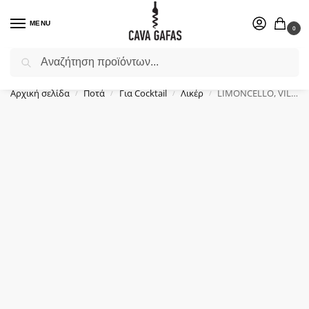
MENU
0
Αναζήτηση
Επιλέξτε ένα δώρο για το αγαπημένο σας πρόσωπο.
Αρχική σελίδα
Ποτά
Για Cocktail
Λικέρ
LIMONCELLO, VILLA MASSA, ΛΙΚΕΡ, (0.5Lt)
/
/
/
/