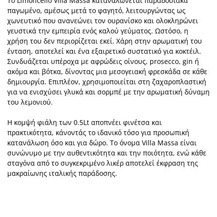
Το Limoncello Villa Massa καταναλώνεται παραδοσιακά
παγωμένο, αμέσως μετά το φαγητό, λειτουργώντας ως
χωνευτικό που ανανεώνει τον ουρανίσκο και ολοκληρώνει
γευστικά την εμπειρία ενός καλού γεύματος. Ωστόσο, η
χρήση του δεν περιορίζεται εκεί. Χάρη στην αρωματική του
ένταση, αποτελεί και ένα εξαιρετικό συστατικό για κοκτέιλ.
Συνδυάζεται υπέροχα με αφρώδεις οίνους, prosecco, gin ή
ακόμα και βότκα, δίνοντας μια μεσογειακή φρεσκάδα σε κάθε
δημιουργία. Επιπλέον, χρησιμοποιείται στη ζαχαροπλαστική
για να ενισχύσει γλυκά και σορμπέ με την αρωματική δύναμη
του λεμονιού.
Η κομψή φιάλη των 0.5Lt αποπνέει φινέτσα και
πρακτικότητα, κάνοντάς το ιδανικό τόσο για προσωπική
κατανάλωση όσο και για δώρο. Το όνομα Villa Massa είναι
συνώνυμο με την αυθεντικότητα και την ποιότητα, ενώ κάθε
σταγόνα από το συγκεκριμένο λικέρ αποτελεί έκφραση της
μακραίωνης ιταλικής παράδοσης.