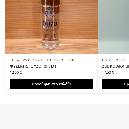
ΠΟΤΆ
,
ΟΎΖΟ
,
ΟΎΖΟ – ΤΣΊΠΟΥΡΟ – ΡΑΚΉ
ΠΟΤΆ
,
ΒΌΤΚΑ
ΦΥΣΕΚΗΣ, ΟΥΖΟ, (0,7Lt)
ZUBROWKA BIS
12,50
€
17,50
€
Προσθήκη στο καλάθι
Πρ