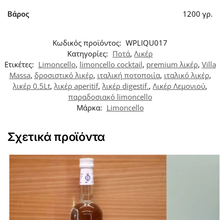
Βάρος
1200 γρ.
Κωδικός προϊόντος:
WPLIQU017
Κατηγορίες:
Ποτά
,
Λικέρ
Ετικέτες:
Limoncello
,
limoncello cocktail
,
premium λικέρ
,
Villa
Massa
,
δροσιστικό λικέρ
,
ιταλική ποτοποιία
,
ιταλικό λικέρ
,
λικέρ 0.5Lt
,
λικέρ aperitif
,
λικέρ digestif.
,
Λικέρ Λεμονιού
,
παραδοσιακό limoncello
Μάρκα:
Limoncello
Σχετικά προϊόντα