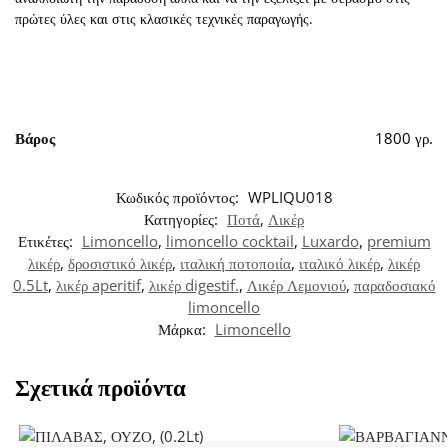
πρώτες ύλες και στις κλασικές τεχνικές παραγωγής.
Βάρος
1800 γρ.
Κωδικός προϊόντος:
WPLIQU018
Κατηγορίες:
Ποτά
,
Λικέρ
Ετικέτες:
Limoncello
,
limoncello cocktail
,
Luxardo
,
premium
λικέρ
,
δροσιστικό λικέρ
,
ιταλική ποτοποιία
,
ιταλικό λικέρ
,
λικέρ
0.5Lt
,
λικέρ aperitif
,
λικέρ digestif.
,
Λικέρ Λεμονιού
,
παραδοσιακό
limoncello
Μάρκα:
Limoncello
Σχετικά προϊόντα