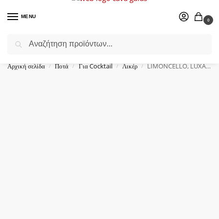
MENU
0
Αναζήτηση
Επιλέξτε ένα δώρο για το αγαπημένο σας πρόσωπο.
Αρχική σελίδα
Ποτά
Για Cocktail
Λικέρ
LIMONCELLO, LUXARDO, ΛΙΚΕΡ, (0.5Lt)
/
/
/
/