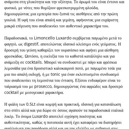
ανάμεσα στη γλυκύτητα και την οξύτητα. Το άρωμά του είναι έντονο και
φυσικό, με νότες που θυμίζουν φρεσκοτριμμένη φλούδα,
δημιουργώντας μια εμπειρία που ξυπνά τις αισθήσεις από την πρώτη
γουλιά. Η υφή του είναι απαλή και γεμάτη, αφήνοντας μια ευχάριστη
μακρά επίγευση που αναδεικνύει τον αυθεντικό χαρακτήρα του.
Παραδοσιακά, το Limoncello Luxardo σερβίρεται παγωμένο μετά το
φαγητό, ως digestif, αποτελώντας ιδανικό κλείσιμο ενός γεύματος. Η
δροσερή του γεύση καθαρίζει τον ουρανίσκο και αφήνει μια αίσθηση
φρεσκάδας. Ωστόσο, η ευελιξία του το καθιστά κατάλληλο και για
ανάμειξη σε cocktails. Μπορεί να συνδυαστεί με πάγο και φρέσκια
λεμονάδα για ένα δροσιστικό καλοκαιρινό ποτό, με παγωμένο τσάι για
μια πιο απαλή εκδοχή, ή με tonic για έναν εκλεπτυσμένο συνδυασμό
που αναδεικνύει τη λεμονένια του ένταση. Εξίσου ενδιαφέρον είναι το
ταίριασμά του με prosecco, δημιουργώντας ένα αφρώδες και δροσερό
cocktail με μεσογειακό χαρακτήρα.
Η φιάλη των 0.5Lt είναι κομψή και πρακτική, ιδανική για κατανάλωση
στο σπίτι αλλά και για δώρο σε όσους αγαπούν τα παραδοσιακά ιταλικά
λικέρ. Το όνομα Luxardo αποτελεί εγγύηση ποιότητας και
αυθεντικότητας, καθώς η ποτοποιία αυτή έχει καταφέρει να διατηρήσει
αναλλοίωτη την παράδοση αλλά και να την εξελίξει με σεβασμό στις