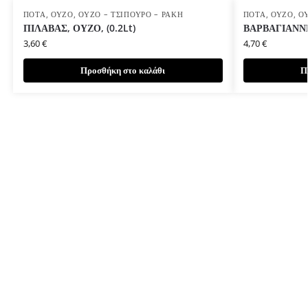
ΠΟΤΆ
,
ΟΎΖΟ
,
ΟΎΖΟ – ΤΣΊΠΟΥΡΟ – ΡΑΚΉ
ΠΟΤΆ
,
ΟΎΖΟ
,
Ο
ΠΙΛΑΒΑΣ, ΟΥΖΟ, (0.2Lt)
ΒΑΡΒΑΓΙΑΝΝΗ,
3,60
€
4,70
€
Προσθήκη στο καλάθι
Π