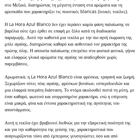
στο Μεξικό, διατηρώντας τη μέγιστη ένταση στα αρώματα και τη
φρεσκάδα που χαρακτηρίζει τις ποιοτικές blancas (λευκές τεκίλες).
Η La Hora Azul Blanco δεν έχει περάσει καμία φάση παλαίωσης σε
βαρέλια ούτε έχει έρθει σε επαφή με ξύλο κατά τη διαδικασία
παραγωγής. Αυτό την καθιστά μια τεκίλα με την πιο αγνή έκφραση της
μπλε αγαύης, διατηρώντας καθαρό και αυθεντικό τον χαρακτήρα της
πρώτης ύλης. Η απουσία παλαίωσης επιτρέπει στα φυσικά φυτικά, γήινα
και ελαφρώς γλυκά αρώματα της αγαύης να αναδειχθούν χωρίς
παρεμβάσεις.
Αρωματικά, η La Hora Azul Blanco είναι φρέσκια, τραγανή και ζωηρή.
Ξεχωρίζουν νότες νέας αγαύης, φρέσκων βοτάνων, εσπεριδοειδών και
μια ελαφριά πιπεράτη διάσταση. Το στόμα ακολουθεί πιστά τη μύτη, με
έναν καθαρό, φωτεινό και ισορροπημένο χαρακτήρα, ενώ η επίγευση
είναι μακρά, φίνα και έντονα χαρακτηριστική της αγνότητας του
αποστάγματος.
Αυτή η τεκίλα έχει βραβευτεί διεθνώς για την εξαιρετική ποιότητά της
και για την καθαρότητα της γεύσης της, χαρακτηριστικά που
αναγνωρίζονται τόσο από έμπειρους γευσιγνώστες όσο και από