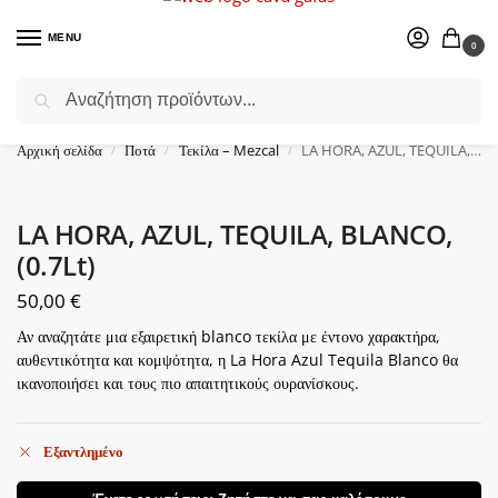
MENU
0
Αναζήτηση
Επιλέξτε ένα δώρο για το αγαπημένο σας πρόσωπο.
Αρχική σελίδα
Ποτά
Τεκίλα – Mezcal
LA HORA, AZUL, TEQUILA, BLANCO, (0.7Lt)
/
/
/
LA HORA, AZUL, TEQUILA, BLANCO,
(0.7Lt)
50,00
€
Αν αναζητάτε μια εξαιρετική blanco τεκίλα με έντονο χαρακτήρα,
αυθεντικότητα και κομψότητα, η La Hora Azul Tequila Blanco θα
ικανοποιήσει και τους πιο απαιτητικούς ουρανίσκους.
Εξαντλημένο