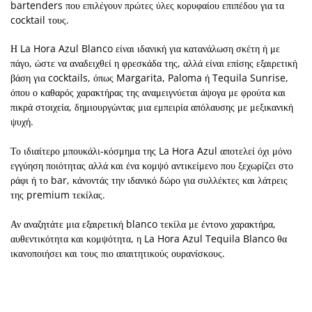
bartenders που επιλέγουν πρώτες ύλες κορυφαίου επιπέδου για τα
cocktail τους.
Η La Hora Azul Blanco είναι ιδανική για κατανάλωση σκέτη ή με
πάγο, ώστε να αναδειχθεί η φρεσκάδα της, αλλά είναι επίσης εξαιρετική
βάση για cocktails, όπως Margarita, Paloma ή Tequila Sunrise,
όπου ο καθαρός χαρακτήρας της αναμειγνύεται άψογα με φρούτα και
πικρά στοιχεία, δημιουργώντας μια εμπειρία απόλαυσης με μεξικανική
ψυχή.
Το ιδιαίτερο μπουκάλι-κόσμημα της La Hora Azul αποτελεί όχι μόνο
εγγύηση ποιότητας αλλά και ένα κομψό αντικείμενο που ξεχωρίζει στο
ράφι ή το bar, κάνοντάς την ιδανικό δώρο για συλλέκτες και λάτρεις
της premium τεκίλας.
Αν αναζητάτε μια εξαιρετική blanco τεκίλα με έντονο χαρακτήρα,
αυθεντικότητα και κομψότητα, η La Hora Azul Tequila Blanco θα
ικανοποιήσει και τους πιο απαιτητικούς ουρανίσκους.