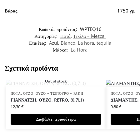
Βάρος
1750 γρ.
Κωδικός προϊόντος:
WPTEQ16
Κατηγορίες:
Ποτά
,
Τεκίλα – Mezcal
Ετικέτες:
Azul
,
Blanco
,
La hora
,
tequila
Μάρκα:
La Hora
Σχετικά προϊόντα
Out of stock
ΠΟΤΆ
,
ΟΎΖΟ
,
ΟΎΖΟ – ΤΣΊΠΟΥΡΟ – ΡΑΚΉ
ΠΟΤΆ
,
ΟΎΖΟ
,
Ο
ΓΙΑΝΝΑΤΣΗ, ΟΥΖΟ, RETRO, (0,7Lt)
ΔΙΑΜΑΝΤΗΣ, Ο
12,30
€
9,80
€
Διαβάστε περισσότερα
Π