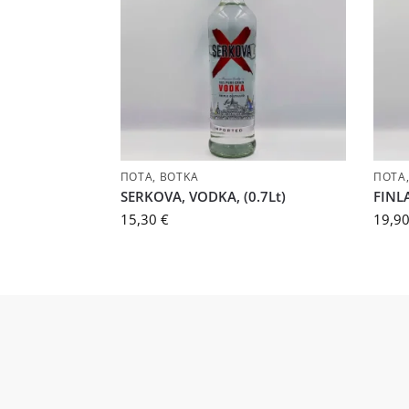
ΠΟΤΆ
,
ΒΌΤΚΑ
ΠΟΤΆ
SERKOVA, VODKA, (0.7Lt)
FINLA
15,30
€
19,9