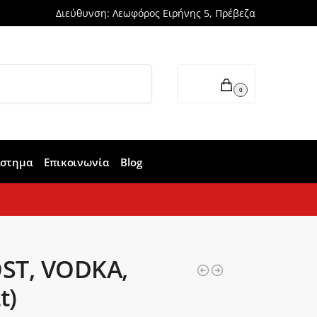
Διεύθυνση: Λεωφόρος Ειρήνης 5, Πρέβεζα
Αναζήτηση
0,00
€
0
άστημα
Επικοινωνία
Blog
ST, VODKA,
t)