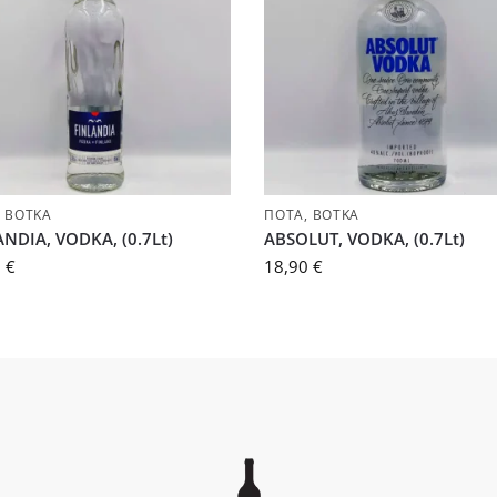
,
ΒΌΤΚΑ
ΠΟΤΆ
,
ΒΌΤΚΑ
NDIA, VODKA, (0.7Lt)
ABSOLUT, VODKA, (0.7Lt)
0
€
18,90
€