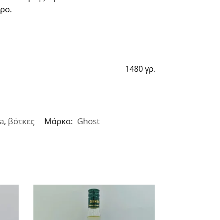
ρο.
1480 γρ.
a
,
βότκες
Μάρκα:
Ghost