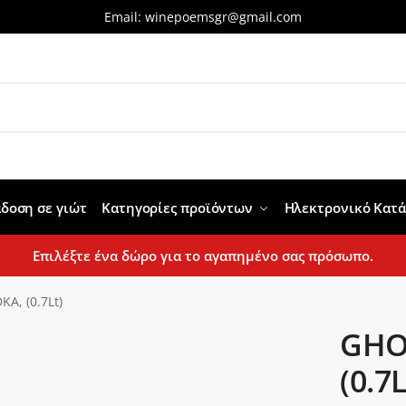
Email:
winepoemsgr@gmail.com
δοση σε γιώτ
Κατηγορίες προϊόντων
Ηλεκτρονικό Κατ
Επιλέξτε ένα δώρο για το αγαπημένο σας πρόσωπο.
A, (0.7Lt)
GHO
(0.7L