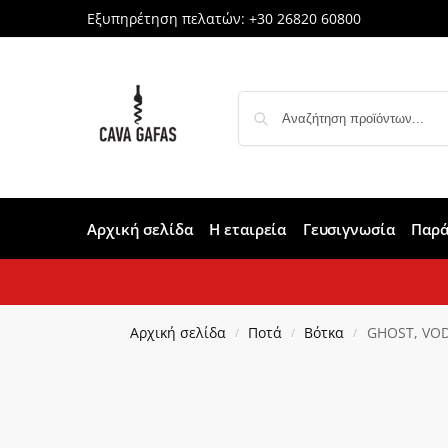
Εξυπηρέτηση πελατών:
+30 26820 60800
Αρχική σελίδα
Η εταιρεία
Γευσιγνωσία
Παρά
Αρχική σελίδα
Ποτά
Βότκα
GHOST, VODK
/
/
/