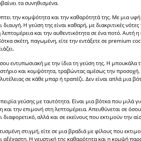
βαίνει τα συνηθισμένα.
πτει την κομψότητα και την καθαρότητά της. Με μια υφή
 διαυγή. Η γεύση της είναι καθαρή, με διακριτικές νότε
η λεπτομέρεια και την αυθεντικότητα σε ένα ποτό. Αυτή η
βότκα σκέτη, παγωμένη, είτε την εντάξετε σε premium coc
ιάζει.
σου εντυπωσιακή με την ίδια τη γεύση της. Η μπουκάλα τη
στήριο και κομψότητα, τραβώντας αμέσως την προσοχή. Α
υτέλειας σε κάθε μπαρ ή τραπέζι. Δεν είναι απλά μια βό
πειρία γεύσης με ταυτότητα. Είναι μια βότκα που μιλά γ
και την επιμονή στη λεπτομέρεια. Απευθύνεται σε όσους
 διαφορετικό, αλλά και σε εκείνους που εκτιμούν την αί
πτυσμένη στιγμή, είτε σε μια βραδιά με φίλους που εκτιμ
ι αξέχαστη. Η γευστική της καθαρότητα και η κομψή παρ