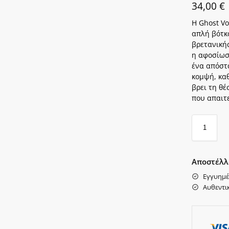
34,00
€
Η Ghost Vo
απλή βότκ
βρετανικής
η αφοσίωσ
ένα απόστ
κομψή, κα
βρει τη θέ
που απαιτε
Αποστέλλ
Εγγυημέ
Αυθεντι