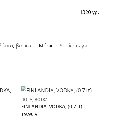
1320 γρ.
βότκα
,
βότκες
Μάρκα:
Stolichnaya
ΠΟΤΆ
,
ΒΌΤΚΑ
FINLANDIA, VODKA, (0.7Lt)
,
19,90
€