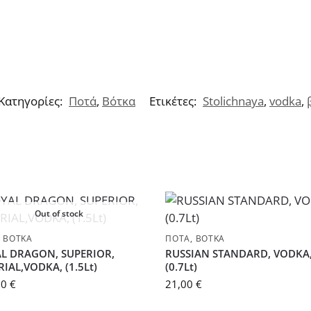
Κατηγορίες:
Ποτά
,
Βότκα
Ετικέτες:
Stolichnaya
,
vodka
,
Out of stock
,
ΒΌΤΚΑ
ΠΟΤΆ
,
ΒΌΤΚΑ
L DRAGON, SUPERIOR,
RUSSIAN STANDARD, VODKA
IAL,VODKA, (1.5Lt)
(0.7Lt)
00
€
21,00
€