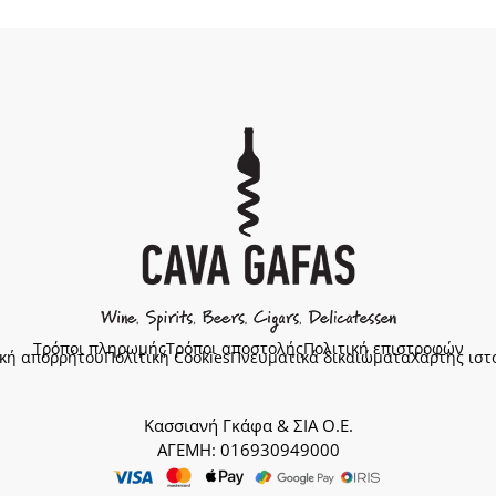
Τρόποι πληρωμής
Τρόποι αποστολής
Πολιτική επιστροφών
ική απορρήτου
Πολιτική Cookies
Πνευματικά δικαιώματα
Χάρτης ιστ
Κασσιανή Γκάφα & ΣΙΑ Ο.Ε.
ΑΓΕΜΗ: 016930949000