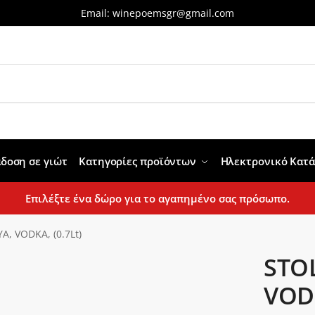
Email:
winepoemsgr@gmail.com
δοση σε γιώτ
Κατηγορίες προϊόντων
Ηλεκτρονικό Κατ
Επιλέξτε ένα δώρο για το αγαπημένο σας πρόσωπο.
, VODKA, (0.7Lt)
STO
VODK