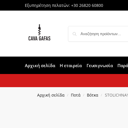
Εξυπηρέτηση πελατών:
+30 26820 60800
Αρχική σελίδα
Η εταιρεία
Γευσιγνωσία
Παρά
Αρχική σελίδα
Ποτά
Βότκα
STOLICHNAYA
/
/
/