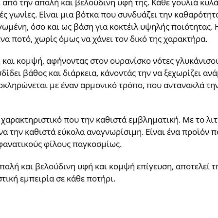
ι από την απαλή και βελούδινη υφή της. Κάθε γουλιά κυ
 γωνίες. Είναι μια βότκα που συνδυάζει την καθαρότητα 
ωμένη, όσο και ως βάση για κοκτέιλ υψηλής ποιότητας. Η
να ποτό, χωρίς όμως να χάνει τον δικό της χαρακτήρα.
ρή και κομψή, αφήνοντας στον ουρανίσκο νότες γλυκάνισο
ίδει βάθος και διάρκεια, κάνοντάς την να ξεχωρίζει ανά
λοκληρώνεται με έναν αρμονικό τρόπο, που αντανακλά τη
η χαρακτηριστικό που την καθιστά εμβληματική. Με το λι
να την καθιστά εύκολα αναγνωρίσιμη. Είναι ένα προϊόν 
 φανατικούς φίλους παγκοσμίως.
παλή και βελούδινη υφή και κομψή επίγευση, αποτελεί τη
τική εμπειρία σε κάθε ποτήρι.