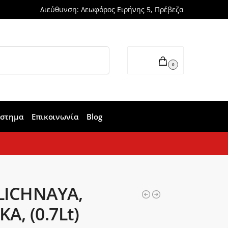
Διεύθυνση: Λεωφόρος Ειρήνης 5, Πρέβεζα
Αναζήτηση
0,00
€
0
άστημα
Επικοινωνία
Blog
LICHNAYA,
A, (0.7Lt)