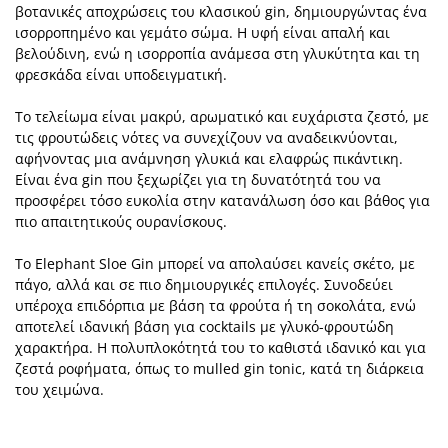
βοτανικές αποχρώσεις του κλασικού gin, δημιουργώντας ένα
ισορροπημένο και γεμάτο σώμα. Η υφή είναι απαλή και
βελούδινη, ενώ η ισορροπία ανάμεσα στη γλυκύτητα και τη
φρεσκάδα είναι υποδειγματική.
Το τελείωμα είναι μακρύ, αρωματικό και ευχάριστα ζεστό, με
τις φρουτώδεις νότες να συνεχίζουν να αναδεικνύονται,
αφήνοντας μια ανάμνηση γλυκιά και ελαφρώς πικάντικη.
Είναι ένα gin που ξεχωρίζει για τη δυνατότητά του να
προσφέρει τόσο ευκολία στην κατανάλωση όσο και βάθος για
πιο απαιτητικούς ουρανίσκους.
Το Elephant Sloe Gin μπορεί να απολαύσει κανείς σκέτο, με
πάγο, αλλά και σε πιο δημιουργικές επιλογές. Συνοδεύει
υπέροχα επιδόρπια με βάση τα φρούτα ή τη σοκολάτα, ενώ
αποτελεί ιδανική βάση για cocktails με γλυκό-φρουτώδη
χαρακτήρα. Η πολυπλοκότητά του το καθιστά ιδανικό και για
ζεστά ροφήματα, όπως το mulled gin tonic, κατά τη διάρκεια
του χειμώνα.