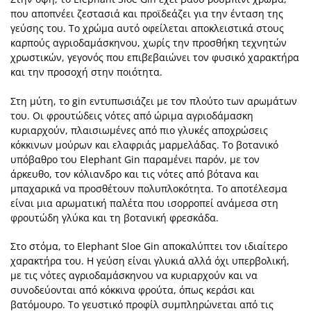
που αποπνέει ζεστασιά και προϊδεάζει για την ένταση της
γεύσης του. Το χρώμα αυτό οφείλεται αποκλειστικά στους
καρπούς αγριοδαμάσκηνου, χωρίς την προσθήκη τεχνητών
χρωστικών, γεγονός που επιβεβαιώνει τον φυσικό χαρακτήρα
και την προσοχή στην ποιότητα.
Στη μύτη, το gin εντυπωσιάζει με τον πλούτο των αρωμάτων
του. Οι φρουτώδεις νότες από ώριμα αγριοδάμασκη
κυριαρχούν, πλαισιωμένες από πιο γλυκές αποχρώσεις
κόκκινων μούρων και ελαφριάς μαρμελάδας. Το βοτανικό
υπόβαθρο του Elephant Gin παραμένει παρόν, με τον
άρκευθο, τον κόλιανδρο και τις νότες από βότανα και
μπαχαρικά να προσθέτουν πολυπλοκότητα. Το αποτέλεσμα
είναι μια αρωματική παλέτα που ισορροπεί ανάμεσα στη
φρουτώδη γλύκα και τη βοτανική φρεσκάδα.
Στο στόμα, το Elephant Sloe Gin αποκαλύπτει τον ιδιαίτερο
χαρακτήρα του. Η γεύση είναι γλυκιά αλλά όχι υπερβολική,
με τις νότες αγριοδαμάσκηνου να κυριαρχούν και να
συνοδεύονται από κόκκινα φρούτα, όπως κεράσι και
βατόμουρο. Το γευστικό προφίλ συμπληρώνεται από τις