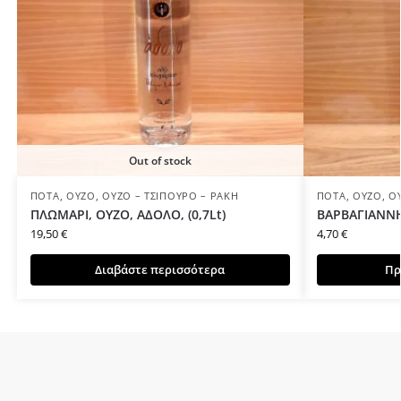
Out of stock
ΠΟΤΆ
,
ΟΎΖΟ
,
ΟΎΖΟ – ΤΣΊΠΟΥΡΟ – ΡΑΚΉ
ΠΟΤΆ
,
ΟΎΖΟ
,
Ο
ΠΛΩΜΑΡΙ, ΟΥΖΟ, ΑΔΟΛΟ, (0,7Lt)
ΒΑΡΒΑΓΙΑΝΝΗ,
19,50
€
4,70
€
Διαβάστε περισσότερα
Πρ