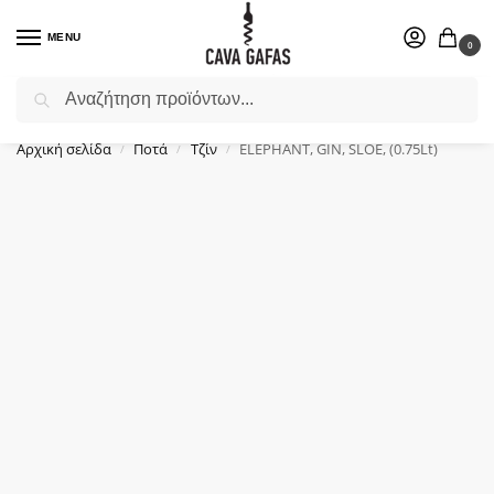
MENU
0
Αναζήτηση
Επιλέξτε ένα δώρο για το αγαπημένο σας πρόσωπο.
Αρχική σελίδα
Ποτά
Τζίν
ELEPHANT, GIN, SLOE, (0.75Lt)
/
/
/