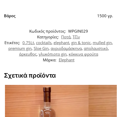
Βάρος
1500 γρ.
Κωδικός προϊόντος:
WPGIN029
Κατηγορίες:
Ποτά
,
Τζίν
Ετικέτες:
0.75Lt
,
cocktails
,
elephant
,
gin & tonic
,
mulled gin
,
premium gin
,
Sloe Gin
,
αγριοδαμάσκηνα
,
απολαυστικό
,
άρκευθος
,
γλυκόπιοτο gin
,
κόκκινα φρούτα
Μάρκα:
Elephant
Σχετικά προϊόντα