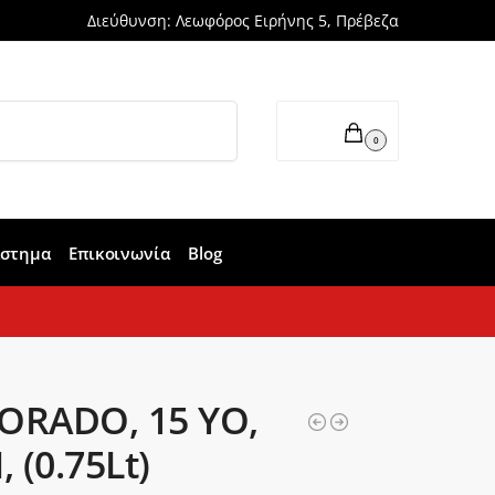
Διεύθυνση: Λεωφόρος Ειρήνης 5, Πρέβεζα
Αναζήτηση
0,00
€
0
άστημα
Επικοινωνία
Blog
ORADO, 15 YO,
 (0.75Lt)