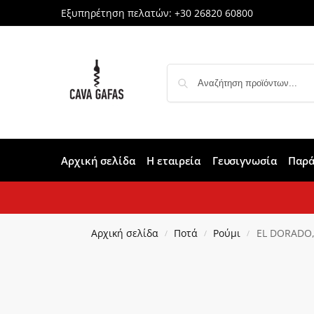
Εξυπηρέτηση πελατών:
+30 26820 60800
Αρχική σελίδα
Η εταιρεία
Γευσιγνωσία
Παρά
Αρχική σελίδα
Ποτά
Ρούμι
EL DORADO, 
/
/
/