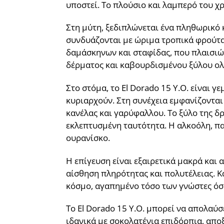
υποστεί. Το πλούσιο και λαμπερό του χ
Στη μύτη, ξεδιπλώνεται ένα πληθωρικό
συνδυάζονται με ώριμα τροπικά φρούτ
δαμάσκηνων και σταφίδας, που πλαισιών
δέρματος και καβουρδισμένου ξύλου ο
Στο στόμα, το El Dorado 15 Y.O. είναι γ
κυριαρχούν. Στη συνέχεια εμφανίζονται
κανέλας και γαρύφαλλου. Το ξύλο της δρ
εκλεπτυσμένη ταυτότητα. Η αλκοόλη, π
ουρανίσκο.
Η επίγευση είναι εξαιρετικά μακρά και
αίσθηση πληρότητας και πολυτέλειας. Κά
κόσμο, αγαπημένο τόσο των γνώστες όσ
Το El Dorado 15 Y.O. μπορεί να απολαύσ
ιδανικά με σοκολατένια επιδόρπια, αποξ