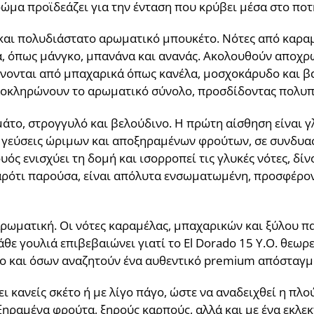
ρώμα προϊδεάζει για την ένταση που κρύβει μέσα στο ποτ
 και πολυδιάστατο αρωματικό μπουκέτο. Νότες από καραμ
α, όπως μάνγκο, μπανάνα και ανανάς. Ακολουθούν αποχ
ονται από μπαχαρικά όπως κανέλα, μοσχοκάρυδο και βαν
λοκληρώνουν το αρωματικό σύνολο, προσδίδοντας πολυπ
εμάτο, στρογγυλό και βελούδινο. Η πρώτη αίσθηση είναι γ
 γεύσεις ώριμων και αποξηραμένων φρούτων, σε συνδυασ
υός ενισχύει τη δομή και ισορροπεί τις γλυκές νότες, δί
αρότι παρούσα, είναι απόλυτα ενσωματωμένη, προσφέροντ
 αρωματική. Οι νότες καραμέλας, μπαχαρικών και ξύλου 
θε γουλιά επιβεβαιώνει γιατί το El Dorado 15 Y.O. θεωρ
ο και όσων αναζητούν ένα αυθεντικό premium απόσταγμ
ει κανείς σκέτο ή με λίγο πάγο, ώστε να αναδειχθεί η πλ
ηραμένα φρούτα, ξηρούς καρπούς, αλλά και με ένα εκλεκτ