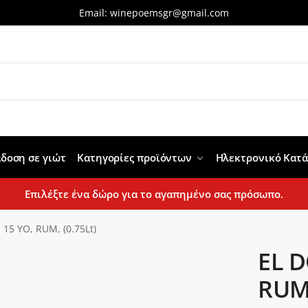
Email:
winepoemsgr@gmail.com
δοση σε γιώτ
Κατηγορίες προϊόντων
Ηλεκτρονικό Κατ
Επιλέξτε ένα δώρο για το αγαπημένο σας πρόσωπο.
15 YO, RUM, (0.75Lt)
EL D
RUM,