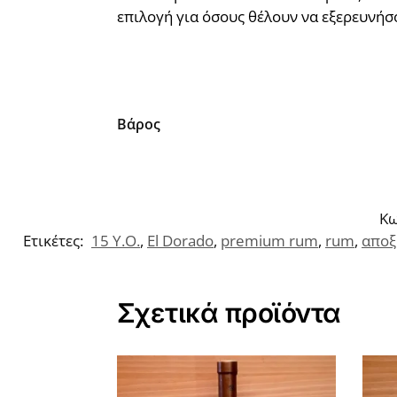
επιλογή για όσους θέλουν να εξερευνήσ
Βάρος
Κω
Ετικέτες:
15 Y.O.
,
El Dorado
,
premium rum
,
rum
,
αποξ
Σχετικά προϊόντα