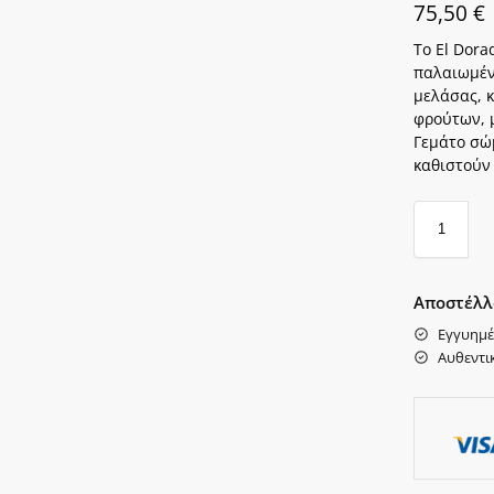
75,50
€
Το El Dora
παλαιωμέν
μελάσας, 
φρούτων, 
Γεμάτο σώ
καθιστούν
Αποστέλλ
Εγγυημέ
Αυθεντι