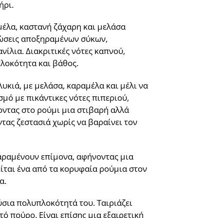
ήρι.
έλα, καστανή ζάχαρη και μελάσα
ρώσεις αποξηραμένων σύκων,
ίλια. Διακριτικές νότες καπνού,
λοκότητα και βάθος.
λυκιά, με μελάσα, καραμέλα και μέλι να
μό με πικάντικες νότες πιπεριού,
νοντας στο ρούμι μια στιβαρή αλλά
ας ζεστασιά χωρίς να βαραίνει τον
παραμένουν επίμονα, αφήνοντας μια
είται ένα από τα κορυφαία ρούμια στον
α.
ούσια πολυπλοκότητά του. Ταιριάζει
ό πούρο. Είναι επίσης μια εξαιρετική