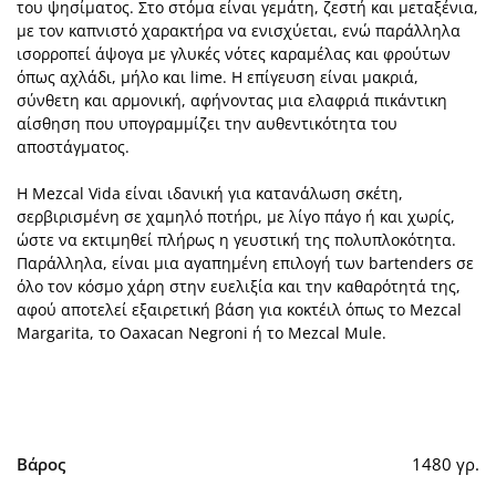
του ψησίματος. Στο στόμα είναι γεμάτη, ζεστή και μεταξένια,
με τον καπνιστό χαρακτήρα να ενισχύεται, ενώ παράλληλα
ισορροπεί άψογα με γλυκές νότες καραμέλας και φρούτων
όπως αχλάδι, μήλο και lime. Η επίγευση είναι μακριά,
σύνθετη και αρμονική, αφήνοντας μια ελαφριά πικάντικη
αίσθηση που υπογραμμίζει την αυθεντικότητα του
αποστάγματος.
Η Mezcal Vida είναι ιδανική για κατανάλωση σκέτη,
σερβιρισμένη σε χαμηλό ποτήρι, με λίγο πάγο ή και χωρίς,
ώστε να εκτιμηθεί πλήρως η γευστική της πολυπλοκότητα.
Παράλληλα, είναι μια αγαπημένη επιλογή των bartenders σε
όλο τον κόσμο χάρη στην ευελιξία και την καθαρότητά της,
αφού αποτελεί εξαιρετική βάση για κοκτέιλ όπως το Mezcal
Margarita, το Oaxacan Negroni ή το Mezcal Mule.
Βάρος
1480 γρ.