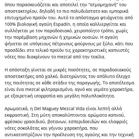
όπου παρασκευάζεται και αποτελεί την “ατμομηχανή” του
αποστακτηρίου, δηλαδή το πιο πολυδιάστατο και εμπορικά
επιτυχημένο προϊόν του. Αυτό το απόσταγμα φτιάχνεται από
100% βιολογική αγαύη Espadín, η οποία καλλιεργείται και
συλλέγεται με τον παραδοσιακό, χειροποίητο τρόπο, χωρίς
την παρέμβαση μηχανών ή χημικών ουσιών. Η αγαύη
ψήνεται σε υπόγειους πέτρινους φούρνους με ξύλο, κάτι που
προσδίδει στο τελικό προϊόν τις χαρακτηριστικές καπνιστές
νότες που διακρίνουν το mezcal από την τεκίλα.
Η απόσταξη γίνεται σε μικρές ποσότητες, σε παραδοσιακούς
αποστακτήρες από χαλκό, διατηρώντας τον απόλυτο έλεγχο
της ποιότητας σε κάθε στάδιο της παραγωγής. Το αποτέλεσμα
είναι ένα mezcal φιλτραρισμένο, αγνό και γεμάτο χαρακτήρα,
με εξαιρετική ισορροπία και μεγάλη πολυπλοκότητα.
Αρωματικά, η Del Maguey Mezcal Vida είναι λεπτή αλλά
εκφραστική. Στη μύτη αποκαλύπτονται αρώματα καπνού,
φρέσκου γρασιδιού, βοτανων, εσπεριδοειδών και ελαφριές
νότες σοκολάτας και γήινου χαρακτήρα, που
αντικατοπτρίζουν την προέλευση της αγαύης και την τεχνική