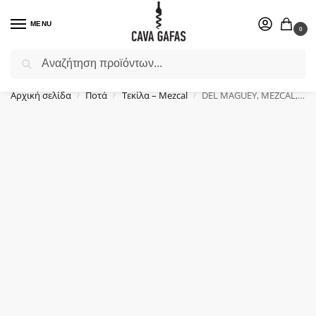
MENU
0
Αναζήτηση
Επιλέξτε ένα δώρο για το αγαπημένο σας πρόσωπο.
Αρχική σελίδα
Ποτά
Τεκίλα – Mezcal
DEL MAGUEY, MEZCAL, VIDA (0.7Lt)
/
/
/