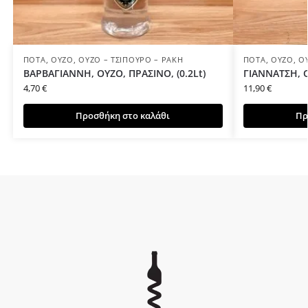
ΠΟΤΆ
,
ΟΎΖΟ
,
ΟΎΖΟ – ΤΣΊΠΟΥΡΟ – ΡΑΚΉ
ΠΟΤΆ
,
ΟΎΖΟ
,
Ο
ΒΑΡΒΑΓΙΑΝΝΗ, ΟΥΖΟ, ΠΡΑΣΙΝΟ, (0.2Lt)
ΓΙΑΝΝΑΤΣΗ, Ο
4,70
€
11,90
€
Προσθήκη στο καλάθι
Πρ