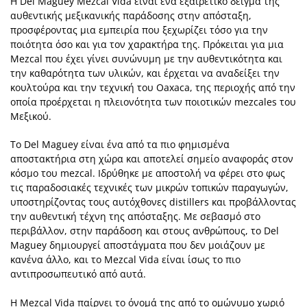
Η Del Maguey Mezcal Vida είναι ένα εξαιρετικό δείγμα της
αυθεντικής μεξικανικής παράδοσης στην απόσταξη,
προσφέροντας μια εμπειρία που ξεχωρίζει τόσο για την
ποιότητα όσο και για τον χαρακτήρα της. Πρόκειται για μια
Mezcal που έχει γίνει συνώνυμη με την αυθεντικότητα και
την καθαρότητα των υλικών, και έρχεται να αναδείξει την
κουλτούρα και την τεχνική του Oaxaca, της περιοχής από την
οποία προέρχεται η πλειονότητα των ποιοτικών mezcales του
Μεξικού.
Το Del Maguey είναι ένα από τα πιο φημισμένα
αποστακτήρια στη χώρα και αποτελεί σημείο αναφοράς στον
κόσμο του mezcal. Ιδρύθηκε με αποστολή να φέρει στο φως
τις παραδοσιακές τεχνικές των μικρών τοπικών παραγωγών,
υποστηρίζοντας τους αυτόχθονες distillers και προβάλλοντας
την αυθεντική τέχνη της απόσταξης. Με σεβασμό στο
περιβάλλον, στην παράδοση και στους ανθρώπους, το Del
Maguey δημιουργεί αποστάγματα που δεν μοιάζουν με
κανένα άλλο, και το Mezcal Vida είναι ίσως το πιο
αντιπροσωπευτικό από αυτά.
Η Mezcal Vida παίρνει το όνομά της από το ομώνυμο χωριό