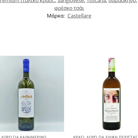
remium ιταλικό κρασί.
,
Sangiovese
,
Toscana
,
δαμάσκηνο
φρέσκο τσάι
Μάρκα:
Castellare
,
ΔΏΡΟ ΓΙΑ ΚΑΘΗΜΕΡΙΝΌ
ΚΡΑΣΊ
,
ΔΏΡΟ ΓΙΑ ΕΙΔΙΚΉ ΠΕΡΊΣΤΑ