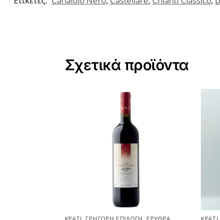
Ετικέτες:
Canaiolo Nero
,
Castellare
,
Chianti Classico
,
p
Σχετικά προϊόντα
ΚΡΑΣΊ
,
ΓΡΉΓΟΡΗ ΕΠΙΛΟΓΉ
,
ΕΡΥΘΡΆ
ΚΡΑΣΊ