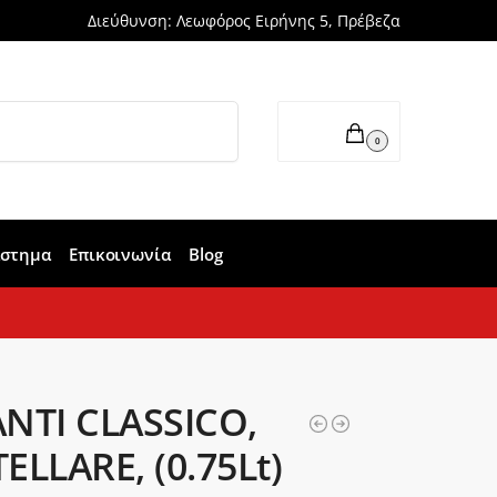
Διεύθυνση: Λεωφόρος Ειρήνης 5, Πρέβεζα
Αναζήτηση
0,00
€
0
άστημα
Επικοινωνία
Blog
NTI CLASSICO,
ELLARE, (0.75Lt)