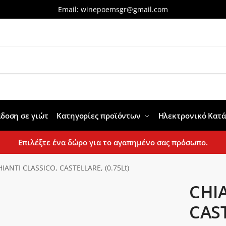
Email:
winepoemsgr@gmail.com
δοση σε γιώτ
Κατηγορίες προϊόντων
Ηλεκτρονικό Κατ
Επιλέξτε ένα δώρο για το αγαπημένο σας πρόσωπο.
IANTI CLASSICO, CASTELLARE, (0.75Lt)
CHIA
CAST