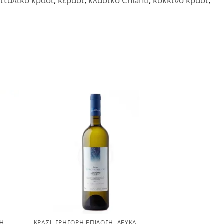
,
ιταλικό κρασί
,
κεράσι
,
κλασικό Chianti
,
κόκκινο κρασί
,
ΣΗ
,
ΚΡΑΣΊ
,
ΓΡΉΓΟΡΗ ΕΠΙΛΟΓΉ
,
ΛΕΥΚΆ