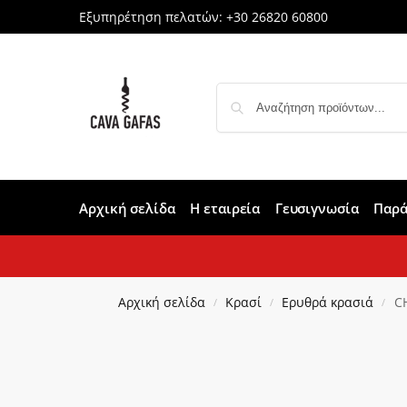
Εξυπηρέτηση πελατών:
+30 26820 60800
Αρχική σελίδα
Η εταιρεία
Γευσιγνωσία
Παρά
Αρχική σελίδα
Κρασί
Ερυθρά κρασιά
CH
/
/
/