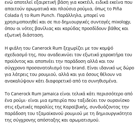
ενώ αποτελεί εξαιρετική βάση για κοκτέιλ, ειδικά εκείνα που
απαιτούν αρωματικά και πλούσια ρούμια, όπως το Piña
Colada ή το Rum Punch. Παράλληλα, μπορεί να
χρησιμοποιηθεί και σε πιο δημιουργικές συνταγές mixology,
όπου οι νότες βανίλιας και καρύδας προσδίδουν βάθος και
εξωτική διάσταση.
Η φιάλη του Canerock Rum ξεχωρίζει με τον κομψό
σχεδιασμό της, που αναδεικνύει τον εξωτικό χαρακτήρα του
προϊόντος και αποπνέει την παράδοση αλλά και τον
σύγχρονο προσανατολισμό του brand. Είναι ιδανικό ως δώρο
για λάτρεις του ρουμιού, αλλά και για όσους θέλουν να
ανακαλύψουν κάτι διαφορετικό από τα συνηθισμένα.
Το Canerock Rum Jamaica είναι τελικά κάτι περισσότερο από
ένα ρούμι· είναι μια εμπειρία που ταξιδεύει τον ουρανίσκο
στις εξωτικές παραλίες της Καραϊβικής, συνδυάζοντας την
παράδοση του τζαμαϊκανού ρουμιού με τη δημιουργικότητα
της σύγχρονης απόσταξης και αρωματισμού.