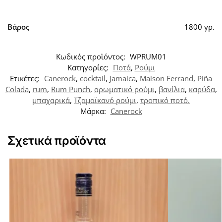
Βάρος
1800 γρ.
Κωδικός προϊόντος:
WPRUM01
Κατηγορίες:
Ποτά
,
Ρούμι
Ετικέτες:
Canerock
,
cocktail
,
Jamaica
,
Maison Ferrand
,
Piña
Colada
,
rum
,
Rum Punch
,
αρωματικό ρούμι
,
βανίλια
,
καρύδα
,
μπαχαρικά
,
Τζαμαϊκανό ρούμι
,
τροπικό ποτό.
Μάρκα:
Canerock
Σχετικά προϊόντα