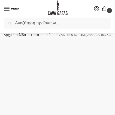
MENU
0
Αναζήτηση
Επιλέξτε ένα δώρο για το αγαπημένο σας πρόσωπο.
Αρχική σελίδα
Ποτά
Ρούμι
CANEROCK, RUM. JAMAICA, (0.75Lt)
/
/
/