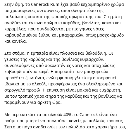
Στην όψη, το Canerock Rum έχει βαθύ κεχριμπαρένιο χρώμα
με χρυσαφένιες ανταύγειες, αποτέλεσμα τόσο της
παλαίωσης όσο και της φυσικής αρωμάτισής του. Στη μύτη
αναδύονται έντονα αρώματα καρύδας, βανίλιας, κακάο και
καραμέλας, που συνδυάζονται με πιο γήινες νότες
καβουρδισμένου ξύλου και μπαχαρικών, όπως μοσχοκάρυδο
και κανέλα.
Στο στόμα, η εμπειρία είναι πλούσια και βελούδινη. Οι
γεύσεις της καρύδας και της βανίλιας κυριαρχούν,
συνοδευόμενες από σοκολατένιες νότες και αποχρώσεις
καβουρδισμένου καφέ. Η παρουσία των μπαχαρικών
προσθέτει ζωντάνια, ενώ η φυσική γλυκύτητα ισορροπεί
ιδανικά με το αλκοόλ, προσφέροντας ένα ολοκληρωμένο και
στρογγυλό προφίλ. Η επίγευση είναι μακριά και ευχάριστη,
με τον τροπικό χαρακτήρα της καρύδας και της βανίλιας να
παραμένουν για αρκετή ώρα.
Με περιεκτικότητα σε αλκοόλ 40%, το Canerock είναι ένα
ρούμι που μπορεί να απολαύσει κανείς με πολλούς τρόπους.
Σκέτο με πάγο αναδεικνύει τον πολυδιάστατο χαρακτήρα του,