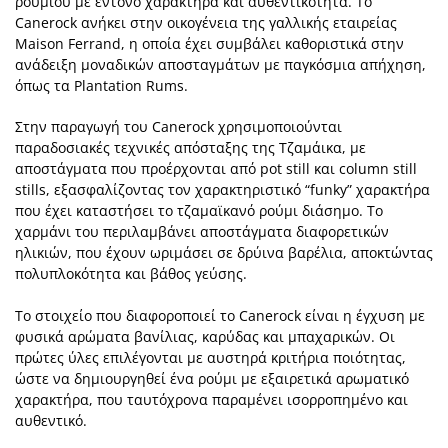
ρουμιού με έντονο χαρακτήρα και αυθεντικότητα. Το
Canerock ανήκει στην οικογένεια της γαλλικής εταιρείας
Maison Ferrand, η οποία έχει συμβάλει καθοριστικά στην
ανάδειξη μοναδικών αποσταγμάτων με παγκόσμια απήχηση,
όπως τα Plantation Rums.
Στην παραγωγή του Canerock χρησιμοποιούνται
παραδοσιακές τεχνικές απόσταξης της Τζαμάικα, με
αποστάγματα που προέρχονται από pot still και column still
stills, εξασφαλίζοντας τον χαρακτηριστικό “funky” χαρακτήρα
που έχει καταστήσει το τζαμαϊκανό ρούμι διάσημο. Το
χαρμάνι του περιλαμβάνει αποστάγματα διαφορετικών
ηλικιών, που έχουν ωριμάσει σε δρύινα βαρέλια, αποκτώντας
πολυπλοκότητα και βάθος γεύσης.
Το στοιχείο που διαφοροποιεί το Canerock είναι η έγχυση με
φυσικά αρώματα βανίλιας, καρύδας και μπαχαρικών. Οι
πρώτες ύλες επιλέγονται με αυστηρά κριτήρια ποιότητας,
ώστε να δημιουργηθεί ένα ρούμι με εξαιρετικά αρωματικό
χαρακτήρα, που ταυτόχρονα παραμένει ισορροπημένο και
αυθεντικό.