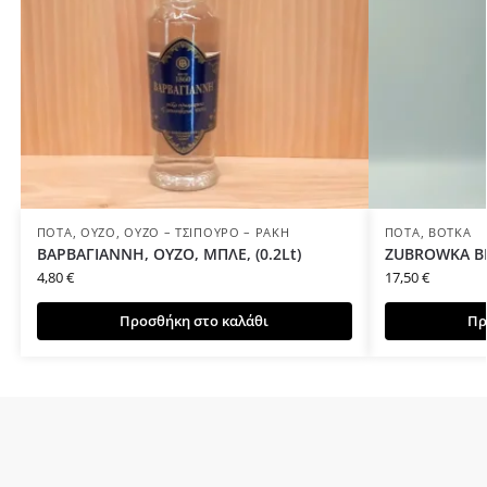
ΠΟΤΆ
,
ΟΎΖΟ
,
ΟΎΖΟ – ΤΣΊΠΟΥΡΟ – ΡΑΚΉ
ΠΟΤΆ
,
ΒΌΤΚΑ
ΒΑΡΒΑΓΙΑΝΝΗ, ΟΥΖΟ, ΜΠΛΕ, (0.2Lt)
ZUBROWKA BIS
4,80
€
17,50
€
Προσθήκη στο καλάθι
Πρ