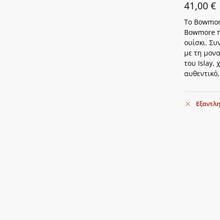
41,00
€
Το Bowmore
Bowmore π
ουίσκι. Σ
με τη μονα
του Islay,
αυθεντικό,
Εξαντλ