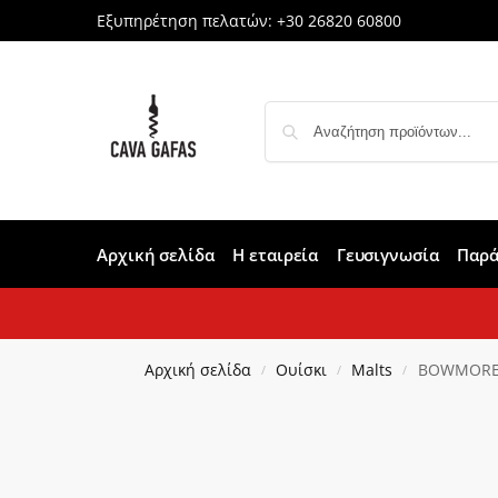
Εξυπηρέτηση πελατών:
+30 26820 60800
Αρχική σελίδα
Η εταιρεία
Γευσιγνωσία
Παρά
Αρχική σελίδα
Ουίσκι
Malts
BOWMORE,1
/
/
/