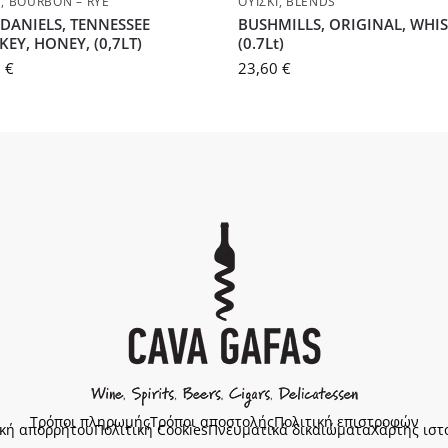
Ι
,
BOURBON – RYE
ΟΥΊΣΚΙ
,
BLENDS
 DANIELS, TENNESSEE
BUSHMILLS, ORIGINAL, WHIS
KEY, HONEY, (0,7LT)
(0.7Lt)
0
€
23,60
€
Τρόποι πληρωμής
Τρόποι αποστολής
Πολιτική επιστροφών
ική απορρήτου
Πολιτική Cookies
Πνευματικά δικαιώματα
Χάρτης ιστ