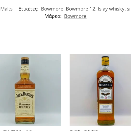
,
Malts
Ετικέτες:
Bowmore
,
Bowmore 12
,
Islay whisky
,
s
Μάρκα:
Bowmore