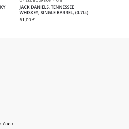
ΟΥΊΣΚΙ
,
BOURBON – RYE
KY,
JACK DANIELS, TENNESSEE
WHISKEY, SINGLE BARREL, (0.7Lt)
61,00
€
οτόπου