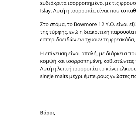
ευδιάκριτα ισορροπημένο, με τις φρουτ
Islay. Αυτή η ισορροπία είναι που το κ
Στο στόμα, το Bowmore 12 Y.O. είναι ε
της τύρφης, ενώ η διακριτική παρουσία 
εσπεριδοειδών ενισχύουν τη φρεσκάδα, 
Η επίγευση είναι απαλή, με διάρκεια πο
κομψή και ισορροπημένη, καθιστώντας τ
Αυτή η λεπτή ισορροπία το κάνει ελκυσ
single malts μέχρι έμπειρους γνώστες 
Βάρος