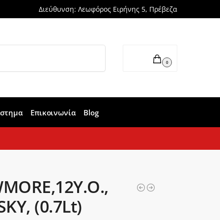
Διεύθυνση: Λεωφόρος Ειρήνης 5, Πρέβεζα
Αναζήτηση
0,00
€
0
άστημα
Επικοινωνία
Blog
MORE,12Y.O.,
KY, (0.7Lt)