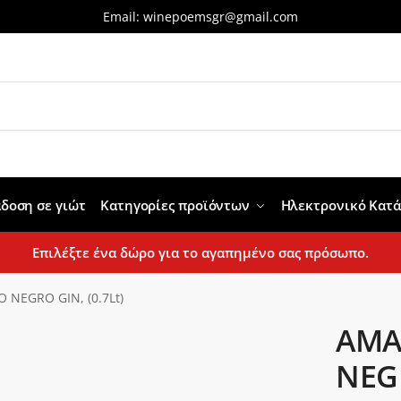
Email:
winepoemsgr@gmail.com
δοση σε γιώτ
Κατηγορίες προϊόντων
Ηλεκτρονικό Κατ
Επιλέξτε ένα δώρο για το αγαπημένο σας πρόσωπο.
 NEGRO GIN, (0.7Lt)
AMA
NEGR