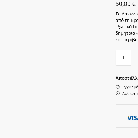
50,00
€
Το Amazzon
από τη Βρα
εξωτικά b
δημητριακ
και περιβ
Αποστέλλ
Εγγυημέ
Αυθεντι