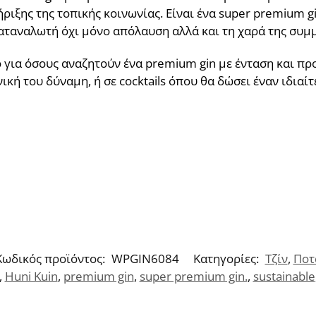
ιξης της τοπικής κοινωνίας. Είναι ένα super premium g
αταναλωτή όχι μόνο απόλαυση αλλά και τη χαρά της συμμ
κό για όσους αναζητούν ένα premium gin με ένταση και 
ική του δύναμη, ή σε cocktails όπου θα δώσει έναν ιδιαί
Κωδικός προϊόντος:
WPGIN6084
Κατηγορίες:
Τζίν
,
Ποτ
,
Huni Kuin
,
premium gin
,
super premium gin.
,
sustainable