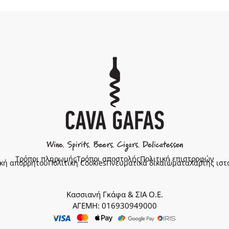
Τρόποι πληρωμής
Τρόποι αποστολής
Πολιτική επιστροφών
ική απορρήτου
Πολιτική Cookies
Πνευματικά δικαιώματα
Χάρτης ιστ
Κασσιανή Γκάφα & ΣΙΑ Ο.Ε.
ΑΓΕΜΗ: 016930949000