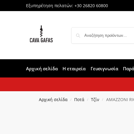
Εξυπηρέτηση πελατών:
+30 26820 60800
Αρχική σελίδα
Η εταιρεία
Γευσιγνωσία
Παρά
Αρχική σελίδα
Ποτά
Τζίν
AMAZZONI RIO
/
/
/