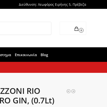
Διεύθυνση: Λεωφόρος Ειρήνης 5, Πρέβεζα
Αναζήτηση
0,00
€
0
άστημα
Επικοινωνία
Blog
ZZONI RIO
O GIN, (0.7Lt)