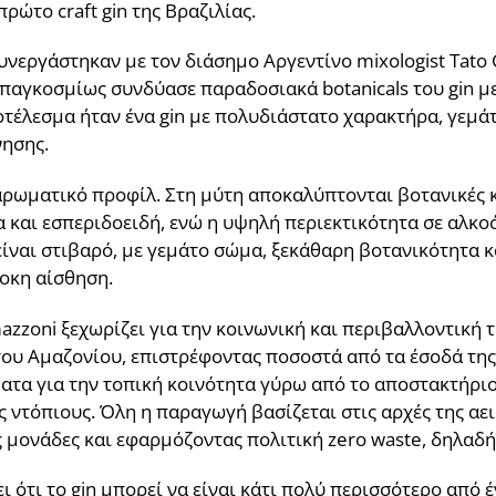
ρώτο craft gin της Βραζιλίας.
υνεργάστηκαν με τον διάσημο Αργεντίνο mixologist Tato 
αγκοσμίως συνδύασε παραδοσιακά botanicals του gin με 
ποτέλεσμα ήταν ένα gin με πολυδιάστατο χαρακτήρα, γεμά
νησης.
 αρωματικό προφίλ. Στη μύτη αποκαλύπτονται βοτανικές κ
και εσπεριδοειδή, ενώ η υψηλή περιεκτικότητα σε αλκοόλ
ναι στιβαρό, με γεμάτο σώμα, ξεκάθαρη βοτανικότητα κα
οκη αίσθηση.
zzoni ξεχωρίζει για την κοινωνική και περιβαλλοντική τ
του Αμαζονίου, επιστρέφοντας ποσοστά από τα έσοδά της
ατα για την τοπική κοινότητα γύρω από το αποστακτήριο
ς ντόπιους. Όλη η παραγωγή βασίζεται στις αρχές της α
κές μονάδες και εφαρμόζοντας πολιτική zero waste, δηλ
ι ότι το gin μπορεί να είναι κάτι πολύ περισσότερο από 