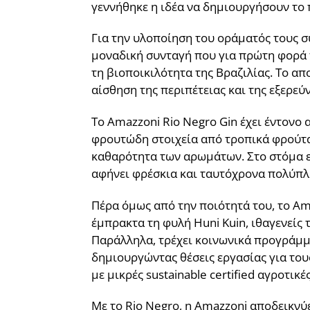
γεννήθηκε η ιδέα να δημιουργήσουν το π
Για την υλοποίηση του οράματός τους σ
μοναδική συνταγή που για πρώτη φορά π
τη βιοποικιλότητα της Βραζιλίας. Το α
αίσθηση της περιπέτειας και της εξερεύ
Το Amazzoni Rio Negro Gin έχει έντονο
φρουτώδη στοιχεία από τροπικά φρούτα 
καθαρότητα των αρωμάτων. Στο στόμα εί
αφήνει φρέσκια και ταυτόχρονα πολύπλ
Πέρα όμως από την ποιότητά του, το Ama
έμπρακτα τη φυλή Huni Kuin, ιθαγενείς 
Παράλληλα, τρέχει κοινωνικά προγράμμ
δημιουργώντας θέσεις εργασίας για του
με μικρές sustainable certified αγροτι
Με το Rio Negro, η Amazzoni αποδεικνύε