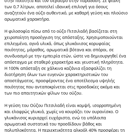
στην ποιότητα και τον σεβασμό στην παράδοση. Σε φιάλη
των 0,7 λίτρων, αποτελεί ιδανική επιλογή για όσους
αναζητούν ένα ούζο αυθεντικό, με καθαρή γεύση και πλούσιο
αρωματικό χαρακτήρα.
Η φιλοσοφία πίσω από το ούζο Πιτσιλαδή βασίζεται στη
χειροποίητη προσέγγιση της απόσταξης. Χρησιμοποιούνται
επιλεγμένα, αγνά υλικά, όπως γλυκάνισος κορυφαίας
ποιότητας, μάραθος, αρωματικά βότανα και σπόροι, σε
συνδυασμό με την εμπειρία ετών, ώστε να δημιουργηθεί ένα
απόσταγμα με σταθερό χαρακτήρα και γευστική πληρότητα.
Η 100% απόσταξη σε χάλκινα καζάνια εξασφαλίζει τη
διατήρηση όλων των ευγενών χαρακτηριστικών του
αποστάγματος, προσφέροντας ένα αποτέλεσμα υψηλής
ποιότητας που ανταποκρίνεται στις προσδοκίες ακόμα και
των πιο απαιτητικών φίλων του ούζου.
Η γεύση του Ούζου Πιτσιλαδή είναι κομψή, ισορροπημένη
και ελαφρώς γλυκιά, χωρίς να κουράζει τον ουρανίσκο. Ο
γλυκάνισος κυριαρχεί ευχάριστα, ενώ τα υπόλοιπα
αρωματικά συστατικά του προσδίδουν βάθος και
πολυπλοκότητα. Η περιεκτικότητα αλκοόλ 40% προσφέρει τη