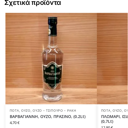
Σχετικά προϊόντα
ΠΟΤΆ
,
ΟΎΖΟ
,
ΟΎΖΟ – ΤΣΊΠΟΥΡΟ – ΡΑΚΉ
ΠΟΤΆ
,
ΟΎΖΟ
,
Ο
ΒΑΡΒΑΓΙΑΝΝΗ, ΟΥΖΟ, ΠΡΑΣΙΝΟ, (0.2Lt)
ΠΛΩΜΑΡΙ, ΙΣ
(0,7Lt)
4,70
€
12,90
€