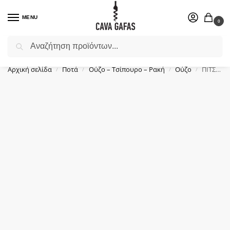
MENU
0
Αναζήτηση
Επιλέξτε ένα δώρο για το αγαπημένο σας πρόσωπο.
Αρχική σελίδα
Ποτά
Ούζο – Τσίπουρο – Ρακή
Ούζο
ΠΙΤΣΙΛΑΔΗ, ΟΥΖΟ, (0,7Lt)
/
/
/
/