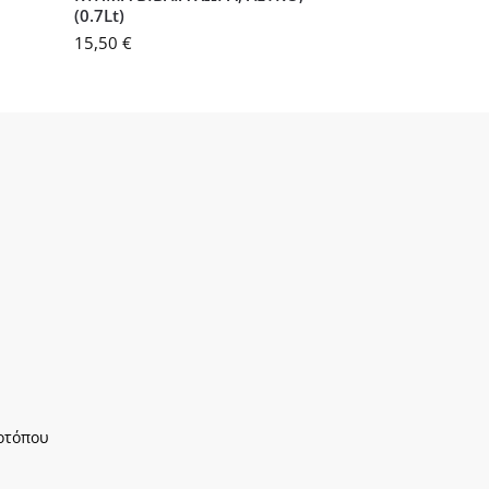
(0.7Lt)
15,50
€
οτόπου