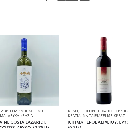
,
ΔΏΡΟ ΓΙΑ ΚΑΘΗΜΕΡΙΝΌ
ΚΡΑΣΊ
,
ΓΡΉΓΟΡΗ ΕΠΙΛΟΓΉ
,
ΕΡΥΘΡ
ΣΜΑ
,
ΛΕΥΚΆ ΚΡΑΣΙΆ
ΚΡΑΣΙΆ
,
ΝΑ ΤΑΙΡΙΆΖΕΙ ΜΕ ΚΡΈΑΣ
INE COSTA LAZARIDI,
ΚΤΗΜΑ ΓΕΡΟΒΑΣΙΛΕΙΟΥ, ΕΡΥ
ΥΣΤΟΣ, ΛΕΥΚΟ, (0.75Lt)
(0.7Lt)