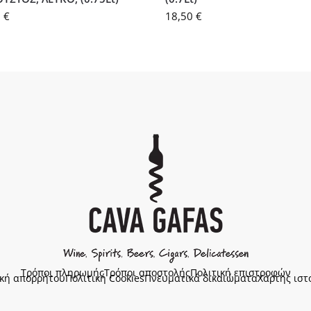
0
€
18,50
€
Τρόποι πληρωμής
Τρόποι αποστολής
Πολιτική επιστροφών
ική απορρήτου
Πολιτική Cookies
Πνευματικά δικαιώματα
Χάρτης ιστ