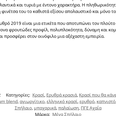
λλαντικά και τυριά με έντονο χαρακτήρα. Η πληθωρικότητ
 φινέτσα του το καθιστά εξίσου απολαυστικό και μόνο το
ρυθρό 2019 είναι μια ετικέτα που αποτυπώνει τον πλούτο
τονα φρουτώδες προφίλ, πολυπλοκότητα, δύναμη και κομ
ι προσφέρει στον οινόφιλο μια αξέχαστη εμπειρία.
2
Κατηγορίες:
Κρασί
,
Ερυθρά κρασιά
,
Κρασί που θα κάν
um blend
,
αγιωργίτικο
,
ελληνικό κρασί
,
ερυθρό
,
καπνιστό
Σπήλαιο
,
μπαχαρικά
,
παλαίωση
,
ΠΓΕ Αχαΐα
Μάρκα:
Μέγα Σπήλαιο