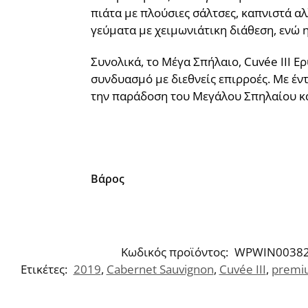
πιάτα με πλούσιες σάλτσες, καπνιστά α
γεύματα με χειμωνιάτικη διάθεση, ενώ η
Συνολικά, το Μέγα Σπήλαιο, Cuvée III Ε
συνδυασμό με διεθνείς επιρροές. Με έν
την παράδοση του Μεγάλου Σπηλαίου κα
Βάρος
Κωδικός προϊόντος:
WPWIN0038
Ετικέτες:
2019
,
Cabernet Sauvignon
,
Cuvée III
,
premi