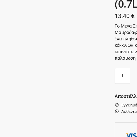
(0.7L
13,40
€
Το Μέγα Σπ
Μαυροδάφν
ένα πληθω
κόκκινων 
καπνιστών
παλαίωση 
Αποστέλλ
Εγγυημέ
Αυθεντι