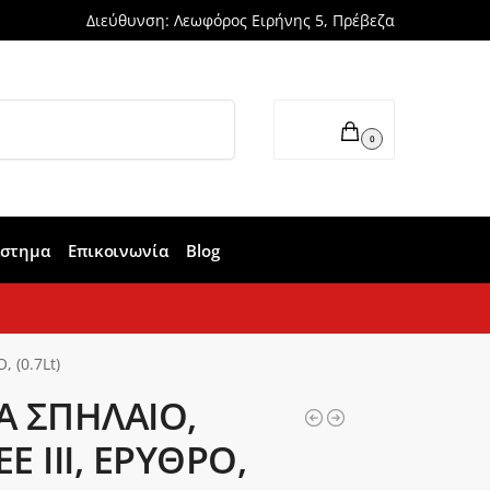
Διεύθυνση: Λεωφόρος Ειρήνης 5, Πρέβεζα
Αναζήτηση
0,00
€
0
άστημα
Επικοινωνία
Blog
 (0.7Lt)
Α ΣΠΗΛΑΙΟ,
E III, ΕΡΥΘΡΟ,