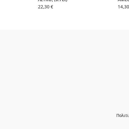
22,30
€
14,3
Πολιτ