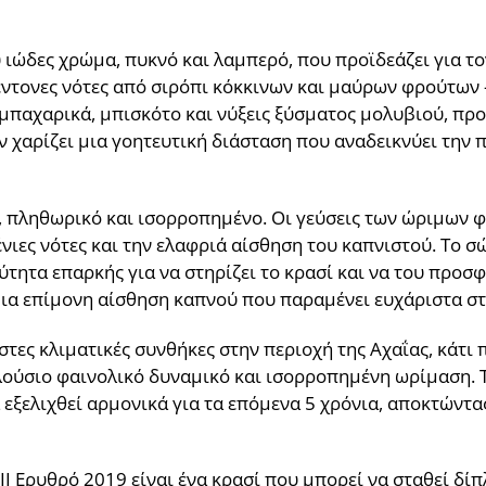
 ιώδες χρώμα, πυκνό και λαμπερό, που προϊδεάζει για το
ντονες νότες από σιρόπι κόκκινων και μαύρων φρούτων 
παχαρικά, μπισκότο και νύξεις ξύσματος μολυβιού, προ
χαρίζει μια γοητευτική διάσταση που αναδεικνύει την π
στό, πληθωρικό και ισορροπημένο. Οι γεύσεις των ώριμων
ιες νότες και την ελαφριά αίσθηση του καπνιστού. Το σώμ
ύτητα επαρκής για να στηρίζει το κρασί και να του προσφ
μια επίμονη αίσθηση καπνού που παραμένει ευχάριστα στ
στες κλιματικές συνθήκες στην περιοχή της Αχαΐας, κάτ
λούσιο φαινολικό δυναμικό και ισορροπημένη ωρίμαση. Τ
 εξελιχθεί αρμονικά για τα επόμενα 5 χρόνια, αποκτώντ
I Ερυθρό 2019 είναι ένα κρασί που μπορεί να σταθεί δίπ