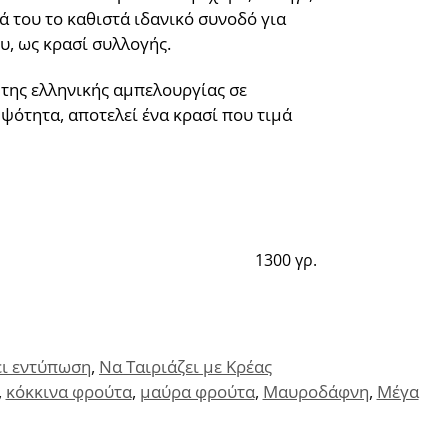
ά του το καθιστά ιδανικό συνοδό για
υ, ως κρασί συλλογής.
 της ελληνικής αμπελουργίας σε
ψότητα, αποτελεί ένα κρασί που τιμά
1300 γρ.
ει εντύπωση
,
Να Ταιριάζει με Κρέας
,
κόκκινα φρούτα
,
μαύρα φρούτα
,
Μαυροδάφνη
,
Μέγα