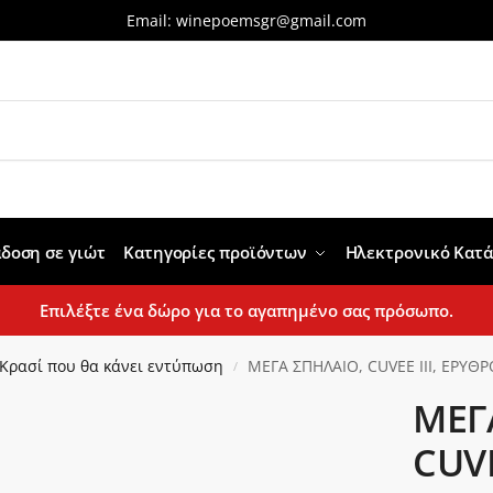
Email:
winepoemsgr@gmail.com
δοση σε γιώτ
Κατηγορίες προϊόντων
Ηλεκτρονικό Κατ
Επιλέξτε ένα δώρο για το αγαπημένο σας πρόσωπο.
Κρασί που θα κάνει εντύπωση
ΜΕΓΑ ΣΠΗΛΑΙΟ, CUVEE III, ΕΡΥΘΡΟ,
/
ΜΕΓ
CUVE