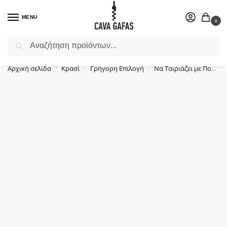
MENU
0
Αναζήτηση
Επιλέξτε ένα δώρο για το αγαπημένο σας πρόσωπο.
Αρχική σελίδα
Κρασί
Γρήγορη Επιλογή
Να Ταιριάζει με Πουλερικά
/
/
/