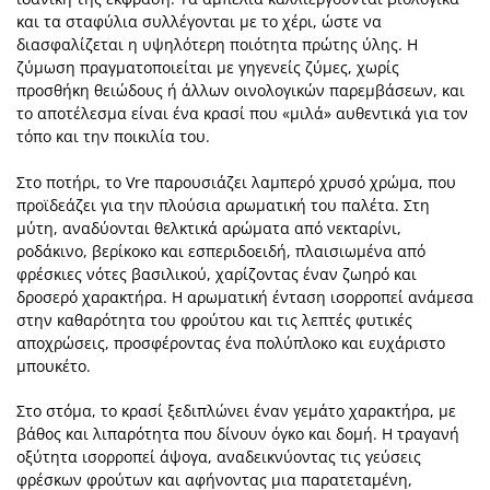
και τα σταφύλια συλλέγονται με το χέρι, ώστε να
διασφαλίζεται η υψηλότερη ποιότητα πρώτης ύλης. Η
ζύμωση πραγματοποιείται με γηγενείς ζύμες, χωρίς
προσθήκη θειώδους ή άλλων οινολογικών παρεμβάσεων, και
το αποτέλεσμα είναι ένα κρασί που «μιλά» αυθεντικά για τον
τόπο και την ποικιλία του.
Στο ποτήρι, το Vre παρουσιάζει λαμπερό χρυσό χρώμα, που
προϊδεάζει για την πλούσια αρωματική του παλέτα. Στη
μύτη, αναδύονται θελκτικά αρώματα από νεκταρίνι,
ροδάκινο, βερίκοκο και εσπεριδοειδή, πλαισιωμένα από
φρέσκιες νότες βασιλικού, χαρίζοντας έναν ζωηρό και
δροσερό χαρακτήρα. Η αρωματική ένταση ισορροπεί ανάμεσα
στην καθαρότητα του φρούτου και τις λεπτές φυτικές
αποχρώσεις, προσφέροντας ένα πολύπλοκο και ευχάριστο
μπουκέτο.
Στο στόμα, το κρασί ξεδιπλώνει έναν γεμάτο χαρακτήρα, με
βάθος και λιπαρότητα που δίνουν όγκο και δομή. Η τραγανή
οξύτητα ισορροπεί άψογα, αναδεικνύοντας τις γεύσεις
φρέσκων φρούτων και αφήνοντας μια παρατεταμένη,