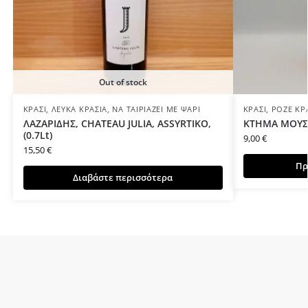
Out of stock
ΚΡΑΣΊ
,
ΛΕΥΚΆ ΚΡΑΣΙΆ
,
ΝΑ ΤΑΙΡΙΆΖΕΙ ΜΕ ΨΆΡΙ
ΚΡΑΣΊ
,
ΡΟΖΈ ΚΡ
ΛΑΖΑΡΙΔΗΣ, CHATEAU JULIA, ASSYRTIKO,
ΚΤΗΜΑ ΜΟΥΣΩΝ
(0.7Lt)
9,00
€
15,50
€
Πρ
Διαβάστε περισσότερα