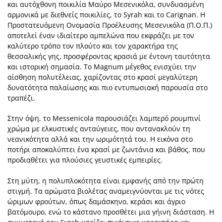
και αυτόχθονη ποικιλία Μαύρο Μεσενικόλα, συνδυασμένη
αρμονικά με διεθνείς ποικιλίες, το Syrah και το Carignan. Η
Προστατευόμενη Ονομασία Προέλευσης Μεσενικόλα (Π.Ο.Π.)
αποτελεί έναν ιδιαίτερο αμπελώνα που εκφράζει με τον
καλύτερο τρόπο τον πλούτο και τον χαρακτήρα της
θεσσαλικής γης, προσφέροντας κρασιά με έντονη ταυτότητα
και ιστορική σημασία. Το Magnum μέγεθος ενισχύει την
αίσθηση πολυτέλειας, χαρίζοντας στο κρασί μεγαλύτερη
δυνατότητα παλαίωσης και πιο εντυπωσιακή παρουσία στο
τραπέζι.
Στην όψη, το Messenicola παρουσιάζει λαμπερό ρουμπινί
χρώμα με ελκυστικές ανταύγειες, που αντανακλούν τη
νεανικότητα αλλά και την ωριμότητά του. Η εικόνα στο
ποτήρι αποκαλύπτει ένα κρασί με ζωντάνια και βάθος, που
προδιαθέτει για πλούσιες γευστικές εμπειρίες.
Στη μύτη, η πολυπλοκότητα είναι εμφανής από την πρώτη
στιγμή. Τα αρώματα βιολέτας αναμειγνύονται με τις νότες
ώριμων φρούτων, όπως δαμάσκηνο, κεράσι και άγριο
βατόμουρο, ενώ το κάστανο προσθέτει μια γήινη διάσταση. Η