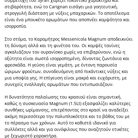
συμμετοχή του Syrah χαρίζει πικάντικο χαρακτήρα και
στιβαρότητα, ενώ το Carignan εισάγει μια γοητευτική,
στρογγυλή διάσταση με νύξεις μπαχαρικών. Το αποτέλεσμα
είναι ένα μπουκέτο αρωμάτων που αποπνέει κομψότητα και
ισορροπία.
Στο στόμα, το Καραμήτρος Messenicola Magnum αποδεικνύει
τη δύναμη αλλά και τη φινέτσα του. Οι κομψές τανίνες
αγκαλιάζουν τον ουρανίσκο χωρίς να επιβαρύνουν, ενώ η
οξύτητα είναι σωστά ισορροπημένη, δίνοντας ζωντάνια και
φρεσκάδα. Η γεύση είναι γεμάτη, με έντονη παρουσία
ώριμων φρούτων, συνοδευόμενη από πικάντικες νύξεις και
μια υποψία γης. Η επίγευση είναι μακρά και ευχάριστη, με
συνεχείς εναλλαγές αρωμάτων που εντυπωσιάζουν.
Η δυνατότητα παλαίωσης του κρασιού είναι σημαντική,
καθώς η συσκευασία Magnum (1.5Lt) εξασφαλίζει καλύτερες
συνθήκες ωρίμανσης, επιτρέποντας στο κρασί να αναδείξει
ακόμη περισσότερο την πολυπλοκότητα και το βάθος του με
το πέρασμα των χρόνων. Αυτό το καθιστά ιδανικό για
συλλέκτες αλλά και για οινόφιλους που αναζητούν ετικέτες
με ξεχωριστό χαρακτήρα.