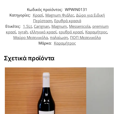
Κωδικός προϊόντος:
WPWIN0131
Κατηγορίες:
Κρασί
,
Magnum Φιάλες
,
Δώρο για Ειδική
Περίσταση
,
Ερυθρά κρασιά
Ετικέτες:
1.5Lt
,
Carignan
,
Magnum
,
Messenicola
,
premium
κρασί
,
syrah
,
ελληνικό κρασί
,
ερυθρό κρασί
,
Καραμήτρος
,
Μαύρο Μεσενικόλα
,
παλαίωση
,
ΠΟΠ Μεσενικόλα
Μάρκα:
Καραμήτρος
Σχετικά προϊόντα