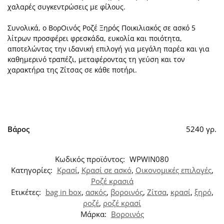
χαλαρές συγκεντρώσεις με φίλους.
Συνολικά, ο ΒορΟινός Ροζέ Ξηρός Ποικιλιακός σε ασκό 5
λίτρων προσφέρει φρεσκάδα, ευκολία και ποιότητα,
αποτελώντας την ιδανική επιλογή για μεγάλη παρέα και για
καθημερινό τραπέζι, μεταφέροντας τη γεύση και τον
χαρακτήρα της Ζίτσας σε κάθε ποτήρι.
Βάρος
5240 γρ.
Κωδικός προϊόντος:
WPWIN080
Κατηγορίες:
Κρασί
,
Κρασί σε ασκό
,
Οικονομικές επιλογές
,
Ροζέ κρασιά
Ετικέτες:
bag in box
,
ασκός
,
βοροινός
,
Ζίτσα
,
κρασί
,
ξηρό
,
ροζέ
,
ροζέ κρασί
Μάρκα:
Βοροινός