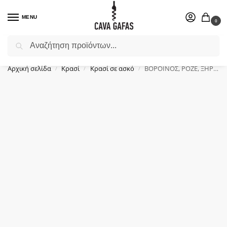
MENU
0
Αναζήτηση
Επιλέξτε ένα δώρο για το αγαπημένο σας πρόσωπο.
Αρχική σελίδα
Κρασί
Κρασί σε ασκό
ΒΟΡΟΙΝΟΣ, ΡΟΖΕ, ΞΗΡΟΣ, ΑΣΚΟΣ, (5Lt)
/
/
/