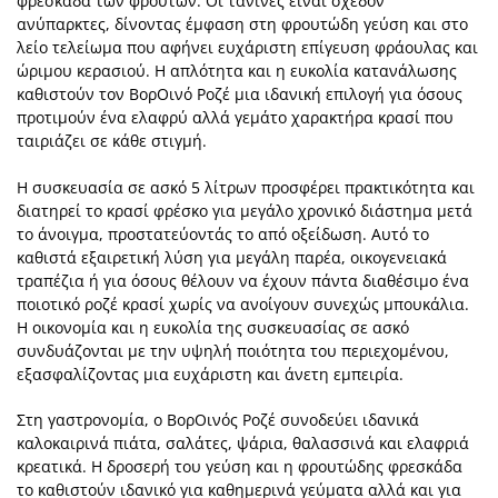
φρεσκάδα των φρούτων. Οι τανίνες είναι σχεδόν
ανύπαρκτες, δίνοντας έμφαση στη φρουτώδη γεύση και στο
λείο τελείωμα που αφήνει ευχάριστη επίγευση φράουλας και
ώριμου κερασιού. Η απλότητα και η ευκολία κατανάλωσης
καθιστούν τον ΒορΟινό Ροζέ μια ιδανική επιλογή για όσους
προτιμούν ένα ελαφρύ αλλά γεμάτο χαρακτήρα κρασί που
ταιριάζει σε κάθε στιγμή.
Η συσκευασία σε ασκό 5 λίτρων προσφέρει πρακτικότητα και
διατηρεί το κρασί φρέσκο για μεγάλο χρονικό διάστημα μετά
το άνοιγμα, προστατεύοντάς το από οξείδωση. Αυτό το
καθιστά εξαιρετική λύση για μεγάλη παρέα, οικογενειακά
τραπέζια ή για όσους θέλουν να έχουν πάντα διαθέσιμο ένα
ποιοτικό ροζέ κρασί χωρίς να ανοίγουν συνεχώς μπουκάλια.
Η οικονομία και η ευκολία της συσκευασίας σε ασκό
συνδυάζονται με την υψηλή ποιότητα του περιεχομένου,
εξασφαλίζοντας μια ευχάριστη και άνετη εμπειρία.
Στη γαστρονομία, ο ΒορΟινός Ροζέ συνοδεύει ιδανικά
καλοκαιρινά πιάτα, σαλάτες, ψάρια, θαλασσινά και ελαφριά
κρεατικά. Η δροσερή του γεύση και η φρουτώδης φρεσκάδα
το καθιστούν ιδανικό για καθημερινά γεύματα αλλά και για