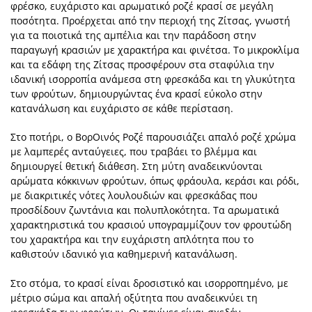
φρέσκο, ευχάριστο και αρωματικό ροζέ κρασί σε μεγάλη
ποσότητα. Προέρχεται από την περιοχή της Ζίτσας, γνωστή
για τα ποιοτικά της αμπέλια και την παράδοση στην
παραγωγή κρασιών με χαρακτήρα και φινέτσα. Το μικροκλίμα
και τα εδάφη της Ζίτσας προσφέρουν στα σταφύλια την
ιδανική ισορροπία ανάμεσα στη φρεσκάδα και τη γλυκύτητα
των φρούτων, δημιουργώντας ένα κρασί εύκολο στην
κατανάλωση και ευχάριστο σε κάθε περίσταση.
Στο ποτήρι, ο ΒορΟινός Ροζέ παρουσιάζει απαλό ροζέ χρώμα
με λαμπερές ανταύγειες, που τραβάει το βλέμμα και
δημιουργεί θετική διάθεση. Στη μύτη αναδεικνύονται
αρώματα κόκκινων φρούτων, όπως φράουλα, κεράσι και ρόδι,
με διακριτικές νότες λουλουδιών και φρεσκάδας που
προσδίδουν ζωντάνια και πολυπλοκότητα. Τα αρωματικά
χαρακτηριστικά του κρασιού υπογραμμίζουν τον φρουτώδη
του χαρακτήρα και την ευχάριστη απλότητα που το
καθιστούν ιδανικό για καθημερινή κατανάλωση.
Στο στόμα, το κρασί είναι δροσιστικό και ισορροπημένο, με
μέτριο σώμα και απαλή οξύτητα που αναδεικνύει τη