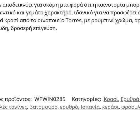
s αποδεικνύει για ακόμη μια φορά ότι η καινοτομία μπορ
εντικό και γεμάτο χαρακτήρα, ιδανικό για να προσφέρει
ed κρασί από το οινοποιείο Torres, με ρουμπινί χρώμα, 
ώδη, δροσερή επίγευση.
ς προϊόντος:
WPWIN0285
Κατηγορίες:
Κρασί
,
Ερυθρά
λές τανίνες
,
βατόμουρο
,
ερυθρό
,
Ισπανία
,
κεράσι
,
φράου