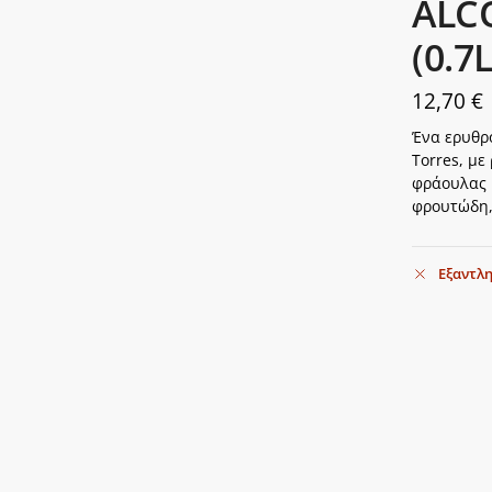
ALC
(0.7L
12,70
€
Ένα ερυθρό
Torres, μ
φράουλας 
φρουτώδη,
Εξαντλ