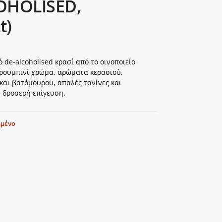
OHOLISED,
t)
 de-alcoholised κρασί από το οινοποιείο
ε ρουμπινί χρώμα, αρώματα κερασιού,
και βατόμουρου, απαλές τανίνες και
 δροσερή επίγευση.
ημένο