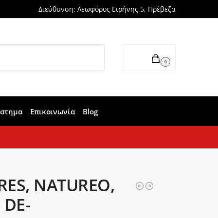
Διεύθυνση: Λεωφόρος Ειρήνης 5, Πρέβεζα
Αναζήτηση
0,00
€
0
άστημα
Επικοινωνία
Blog
RES, NATUREO,
 DE-