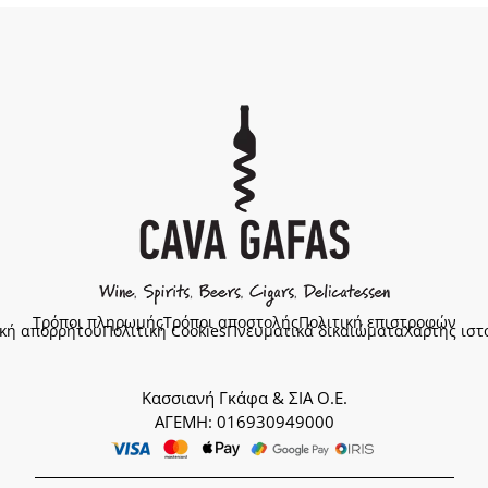
Τρόποι πληρωμής
Τρόποι αποστολής
Πολιτική επιστροφών
ική απορρήτου
Πολιτική Cookies
Πνευματικά δικαιώματα
Χάρτης ιστ
Κασσιανή Γκάφα & ΣΙΑ Ο.Ε.
ΑΓΕΜΗ: 016930949000