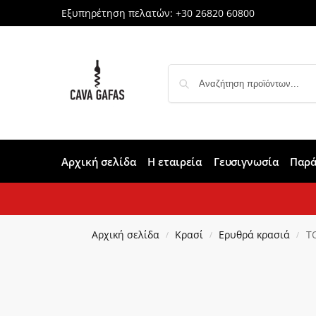
Εξυπηρέτηση πελατών:
+30 26820 60800
Αρχική σελίδα
Η εταιρεία
Γευσιγνωσία
Παρά
Αρχική σελίδα
Κρασί
Ερυθρά κρασιά
T
/
/
/