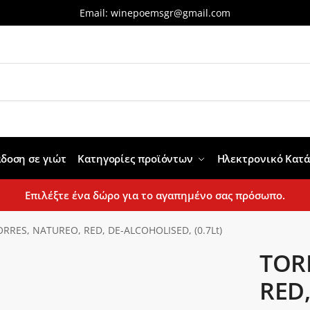
Email:
winepoemsgr@gmail.com
δοση σε γιώτ
Κατηγορίες προϊόντων
Ηλεκτρονικό Κατ
Επιλέξτε ένα δώρο για το αγαπημένο σας πρόσωπο.
ORRES, NATUREO, RED, DE-ALCOHOLISED, (0.7Lt)
TOR
RED,