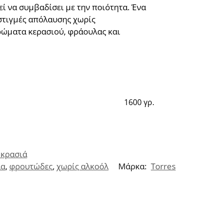
εί να συμβαδίσει με την ποιότητα. Ένα
 στιγμές απόλαυσης χωρίς
αρώματα κερασιού, φράουλας και
1600 γρ.
 κρασιά
λα
,
φρουτώδες
,
χωρίς αλκοόλ
Μάρκα:
Torres