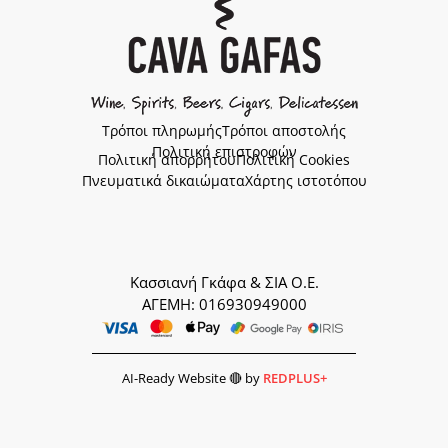
Τρόποι πληρωμής
Τρόποι αποστολής
Πολιτική επιστροφών
Πολιτική απορρήτου
Πολιτική Cookies
Πνευματικά δικαιώματα
Χάρτης ιστοτόπου
Κασσιανή Γκάφα & ΣΙΑ Ο.Ε.
ΑΓΕΜΗ: 016930949000
AI-Ready Website 🔴 by
REDPLUS+