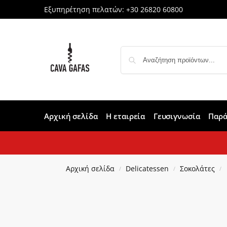
Εξυπηρέτηση πελατών:
+30 26820 60800
Αρχική σελίδα
Η εταιρεία
Γευσιγνωσία
Παρά
Αρχική σελίδα
Delicatessen
Σοκολάτες
/
/
/