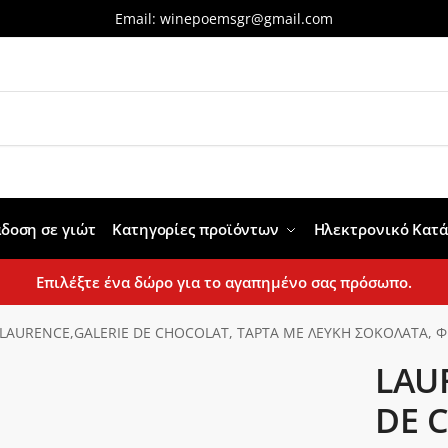
Email:
winepoemsgr@gmail.com
δοση σε γιώτ
Κατηγορίες προϊόντων
Ηλεκτρονικό Κατ
Επιλέξτε ένα δώρο για το αγαπημένο σας πρόσωπο.
LAURENCE,GALERIE DE CHOCOLAT, ΤΑΡΤΑ ΜΕ ΛΕΥΚΗ ΣΟΚΟΛΑΤΑ, Φ
LAU
DE 