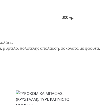
300 γρ.
κολάτες
α
,
μύρτιλο
,
πολυτελής απόλαυση
,
σοκολάτα με φρούτα
,