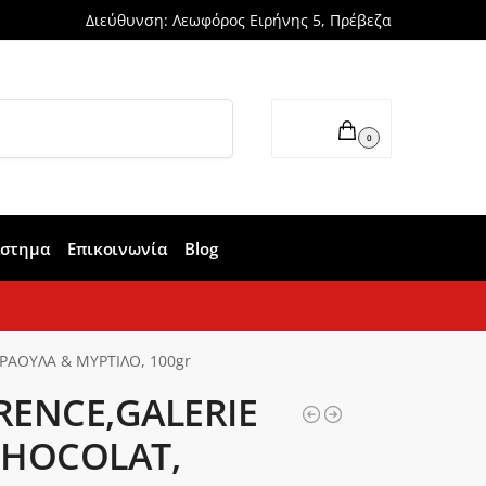
Διεύθυνση: Λεωφόρος Ειρήνης 5, Πρέβεζα
Αναζήτηση
0,00
€
0
άστημα
Επικοινωνία
Blog
ΡΑΟΥΛΑ & ΜΥΡΤΙΛΟ, 100gr
RENCE,GALERIE
CHOCOLAT,