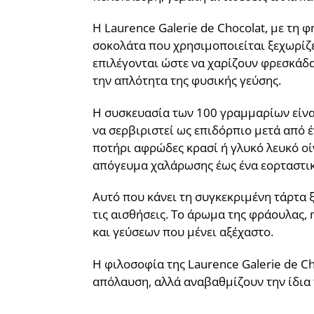
Η Laurence Galerie de Chocolat, με τη 
σοκολάτα που χρησιμοποιείται ξεχωρίζε
επιλέγονται ώστε να χαρίζουν φρεσκάδα
την απλότητα της φυσικής γεύσης.
Η συσκευασία των 100 γραμμαρίων είνα
να σερβιριστεί ως επιδόρπιο μετά από έν
ποτήρι αφρώδες κρασί ή γλυκό λευκό οίν
απόγευμα χαλάρωσης έως ένα εορταστικ
Αυτό που κάνει τη συγκεκριμένη τάρτα ξ
τις αισθήσεις. Το άρωμα της φράουλας,
και γεύσεων που μένει αξέχαστο.
Η φιλοσοφία της Laurence Galerie de C
απόλαυση, αλλά αναβαθμίζουν την ίδια 