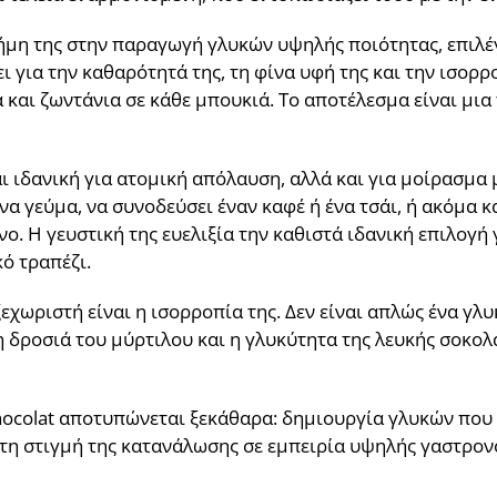
φήμη της στην παραγωγή γλυκών υψηλής ποιότητας, επιλέ
ι για την καθαρότητά της, τη φίνα υφή της και την ισορ
 και ζωντάνια σε κάθε μπουκιά. Το αποτέλεσμα είναι μια
ι ιδανική για ατομική απόλαυση, αλλά και για μοίρασμ
α γεύμα, να συνοδεύσει έναν καφέ ή ένα τσάι, ή ακόμα και
ο. Η γευστική της ευελιξία την καθιστά ιδανική επιλογή 
ό τραπέζι.
εχωριστή είναι η ισορροπία της. Δεν είναι απλώς ένα γλυ
 η δροσιά του μύρτιλου και η γλυκύτητα της λευκής σοκο
hocolat αποτυπώνεται ξεκάθαρα: δημιουργία γλυκών που
τη στιγμή της κατανάλωσης σε εμπειρία υψηλής γαστρον