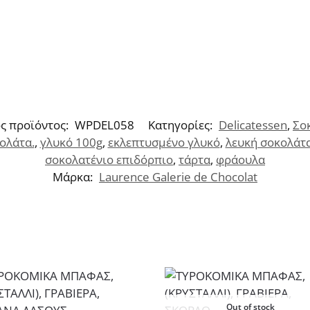
ς προϊόντος:
WPDEL058
Κατηγορίες:
Delicatessen
,
Σο
ολάτα.
,
γλυκό 100g
,
εκλεπτυσμένο γλυκό
,
λευκή σοκολάτ
σοκολατένιο επιδόρπιο
,
τάρτα
,
φράουλα
Μάρκα:
Laurence Galerie de Chocolat
Out of stock