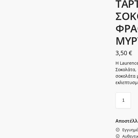
ΤΑΡ
ΣΟΚ
ΦΡΑ
ΜΥΡΤ
3,50
€
Η Laurence
Σοκολάτα,
σοκολάτα μ
εκλεπτυσμ
Αποστέλλ
Εγγυημέ
Αυθεντι