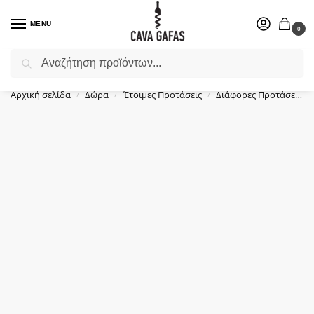
MENU
0
Αναζήτηση
Επιλέξτε ένα δώρο για το αγαπημένο σας πρόσωπο.
Αρχική σελίδα
Δώρα
Έτοιμες Προτάσεις
Διάφορες Προτάσεις
/
/
/