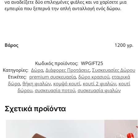
να αναδείξετε δύο επιλεγμένες φιάλες και να χαρίσετε μια
εμπειρία που ξεπερνά την απλή ανταλλαγή ενός δώρου.
Βάρος
1200 γρ.
Κωδικός προϊόντος:
WPGIFT25
Κατηγορίες:
Δώρα
,
Διάφορες Προτάσεις
,
Συσκευασίες Δώρου
Ετικέτες:
premium συσκευασία
,
δώρο κρασιού
,
εταιρικά
δώρα
,
θήκη φιαλών
,
κομψό κουτί
,
κουτί 2 φιαλών
,
κουτί
δώρου
,
συσκευασία ποτού
,
συσκευασία φιαλών
Σχετικά προϊόντα