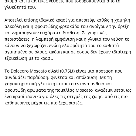
ακόμα και πικάντικες γεύσεις που ισορροπούνται από τη
γλυκύτητά του.
Αποτελεί επίσης ιδανικό κρασί για απεριτίφ, καθώς η χαμηλή
αλκοόλη και η φρουτώδης φρεσκάδα του ανοίγουν την όρεξη
και δημιουργούν ευχάριστη διάθεση. Σε γιορτινές
περιστάσεις, η λαμπερή εμφάνιση και η γλυκιά του γεύση το
κάνουν να ξεχωρίζει, ενώ η ελαφρότητά του το καθιστά
αγαπημένο σε όλους, ακόμη και σε όσους δεν έχουν ιδιαίτερη
εξοικείωση με το κρασί.
Το Dolceoro Moscato d’Asti (0.75Lt) είναι μια πρόταση που
συνδυάζει παράδοση, φινέτσα και απόλαυση. Με τη
χαρακτηριστική γλυκύτητα και τα έντονα ανθικά και
φρουτώδη αρώματα της ποικιλίας Moscato, αναδεικνύεται ως
ένα κρασί ιδανικό για όλες τις στιγμές της ζωής, από τις πιο
καθημερινές μέχρι τις πιο ξεχωριστές.