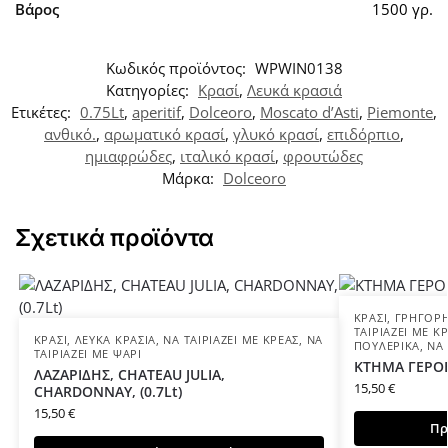
Βάρος
1500 γρ.
Κωδικός προϊόντος:
WPWIN0138
Κατηγορίες:
Κρασί
,
Λευκά κρασιά
Ετικέτες:
0.75Lt
,
aperitif
,
Dolceoro
,
Moscato d’Asti
,
Piemonte
,
ανθικό.
,
αρωματικό κρασί
,
γλυκό κρασί
,
επιδόρπιο
,
ημιαφρώδες
,
ιταλικό κρασί
,
φρουτώδες
Μάρκα:
Dolceoro
Σχετικά προϊόντα
ΚΡΑΣΊ
,
ΓΡΉΓΟΡΗ
ΤΑΙΡΙΆΖΕΙ ΜΕ Κ
ΚΡΑΣΊ
,
ΛΕΥΚΆ ΚΡΑΣΙΆ
,
ΝΑ ΤΑΙΡΙΆΖΕΙ ΜΕ ΚΡΈΑΣ
,
ΝΑ
ΠΟΥΛΕΡΙΚΆ
,
ΝΑ 
ΤΑΙΡΙΆΖΕΙ ΜΕ ΨΆΡΙ
ΚΤΗΜΑ ΓΕΡΟΒΑ
ΛΑΖΑΡΙΔΗΣ, CHATEAU JULIA,
15,50
€
CHARDONNAY, (0.7Lt)
15,50
€
Πρ