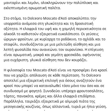
μανταρίνι και λεμόνι, ολοκληρώνουν την πολύπλοκη και
εκλεπτυσμένη αρωματική παλέτα.
Στο στόμα, το Dolceoro Moscato d’Asti αποκαλύπτει την
ισορροπία ανάμεσα στη γλυκύτητα και τη δροσιστική
οξύτητα. Η ελαφριά του υφή και η χαμηλή περιεκτικότητα σε
αλκοόλ το καθιστούν εξαιρετικά ευκολόπιοτο. Οι γεύσεις
ώριμων φρούτων, με κυρίαρχα το ροδάκινο, το αχλάδι και το
σταφύλι, συνδυάζονται με μια μελιτώδη αίσθηση και μια
λεπτή φυσαλίδα που ανανεώνει τον ουρανίσκο. Η επίγευση
είναι αρωματική, μακρά και γεμάτη φρεσκάδα, αφήνοντας
μια ευχάριστη, γλυκιά αίσθηση που δεν κουράζει.
Η φιλοσοφία του Moscato d’Asti είναι να προσφέρει ένα κρασί
που να χαρίζει απόλαυση σε κάθε περίσταση. Το Dolceoro
αποτελεί μια εξαιρετική επιλογή για όσους αναζητούν ένα
κρασί που μπορεί να καταναλωθεί τόσο μόνο του όσο και σε
συνδυασμό με φαγητό. Συνοδεύει υπέροχα φρουτοσαλάτες,
τάρτες, πανακότα, κρέμες και άλλα ελαφριά επιδόρπια.
Παράλληλα, ταιριάζει εξαιρετικά με αλμυρά πιάτα της
μεσογειακής κουζίνας, όπως αλλαντικά, τυριά με ήπια γεύση,