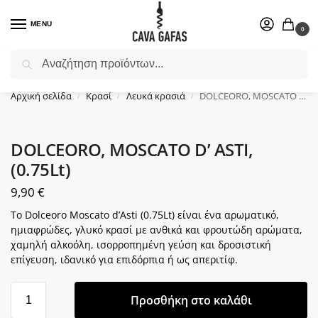
MENU
0
Αναζήτηση
Επιλέξτε ένα δώρο για το αγαπημένο σας πρόσωπο.
Αρχική σελίδα
Κρασί
Λευκά κρασιά
DOLCEORO, MOSCATO D’ ASTI, (0.75Lt)
/
/
/
DOLCEORO, MOSCATO D’ ASTI,
(0.75Lt)
9,90
€
Το Dolceoro Moscato d’Asti (0.75Lt) είναι ένα αρωματικό,
ημιαφρώδες, γλυκό κρασί με ανθικά και φρουτώδη αρώματα,
χαμηλή αλκοόλη, ισορροπημένη γεύση και δροσιστική
επίγευση, ιδανικό για επιδόρπια ή ως απεριτίφ.
Προσθήκη στο καλάθι