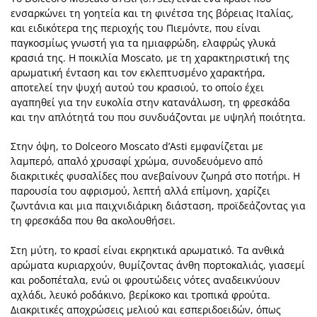
ενσαρκώνει τη γοητεία και τη φινέτσα της βόρειας Ιταλίας,
και ειδικότερα της περιοχής του Πιεμόντε, που είναι
παγκοσμίως γνωστή για τα ημιαφρώδη, ελαφρώς γλυκά
κρασιά της. Η ποικιλία Moscato, με τη χαρακτηριστική της
αρωματική ένταση και τον εκλεπτυσμένο χαρακτήρα,
αποτελεί την ψυχή αυτού του κρασιού, το οποίο έχει
αγαπηθεί για την ευκολία στην κατανάλωση, τη φρεσκάδα
και την απλότητά του που συνδυάζονται με υψηλή ποιότητα.
Στην όψη, το Dolceoro Moscato d’Asti εμφανίζεται με
λαμπερό, απαλό χρυσαφί χρώμα, συνοδευόμενο από
διακριτικές φυσαλίδες που ανεβαίνουν ζωηρά στο ποτήρι. Η
παρουσία του αφρισμού, λεπτή αλλά επίμονη, χαρίζει
ζωντάνια και μια παιχνιδιάρικη διάσταση, προϊδεάζοντας για
τη φρεσκάδα που θα ακολουθήσει.
Στη μύτη, το κρασί είναι εκρηκτικά αρωματικό. Τα ανθικά
αρώματα κυριαρχούν, θυμίζοντας άνθη πορτοκαλιάς, γιασεμί
και ροδοπέταλα, ενώ οι φρουτώδεις νότες αναδεικνύουν
αχλάδι, λευκό ροδάκινο, βερίκοκο και τροπικά φρούτα.
Διακριτικές αποχρώσεις μελιού και εσπεριδοειδών, όπως