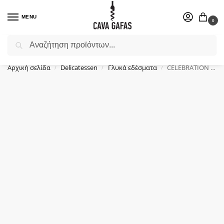
MENU
0
Αναζήτηση
Επιλέξτε ένα δώρο για το αγαπημένο σας πρόσωπο.
Αρχική σελίδα
Delicatessen
Γλυκά εδέσματα
CELEBRATION TREATS, 60g
/
/
/