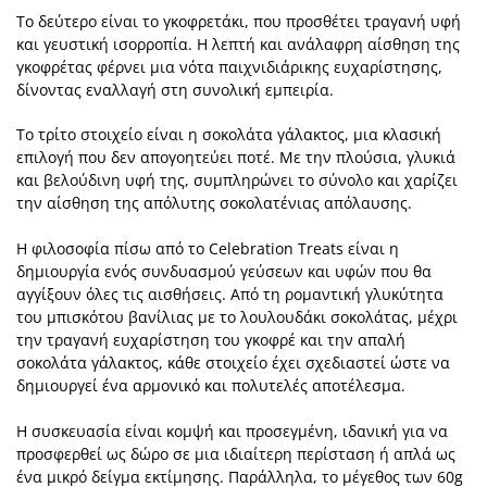
Το δεύτερο είναι το γκοφρετάκι, που προσθέτει τραγανή υφή
και γευστική ισορροπία. Η λεπτή και ανάλαφρη αίσθηση της
γκοφρέτας φέρνει μια νότα παιχνιδιάρικης ευχαρίστησης,
δίνοντας εναλλαγή στη συνολική εμπειρία.
Το τρίτο στοιχείο είναι η σοκολάτα γάλακτος, μια κλασική
επιλογή που δεν απογοητεύει ποτέ. Με την πλούσια, γλυκιά
και βελούδινη υφή της, συμπληρώνει το σύνολο και χαρίζει
την αίσθηση της απόλυτης σοκολατένιας απόλαυσης.
Η φιλοσοφία πίσω από το Celebration Treats είναι η
δημιουργία ενός συνδυασμού γεύσεων και υφών που θα
αγγίξουν όλες τις αισθήσεις. Από τη ρομαντική γλυκύτητα
του μπισκότου βανίλιας με το λουλουδάκι σοκολάτας, μέχρι
την τραγανή ευχαρίστηση του γκοφρέ και την απαλή
σοκολάτα γάλακτος, κάθε στοιχείο έχει σχεδιαστεί ώστε να
δημιουργεί ένα αρμονικό και πολυτελές αποτέλεσμα.
Η συσκευασία είναι κομψή και προσεγμένη, ιδανική για να
προσφερθεί ως δώρο σε μια ιδιαίτερη περίσταση ή απλά ως
ένα μικρό δείγμα εκτίμησης. Παράλληλα, το μέγεθος των 60g