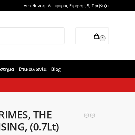
Διεύθυνση: Λεωφόρος Ειρήνης 5, Πρέβεζα
Αναζήτηση
0,00
€
0
άστημα
Επικοινωνία
Blog
RIMES, THE
SING, (0.7Lt)