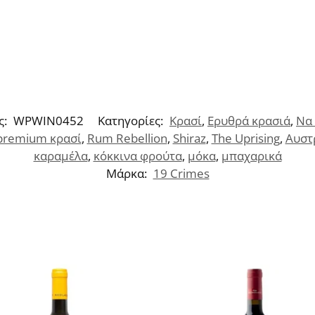
ς:
WPWIN0452
Κατηγορίες:
Κρασί
,
Ερυθρά κρασιά
,
Να 
premium κρασί
,
Rum Rebellion
,
Shiraz
,
The Uprising
,
Αυστ
καραμέλα
,
κόκκινα φρούτα
,
μόκα
,
μπαχαρικά
Μάρκα:
19 Crimes