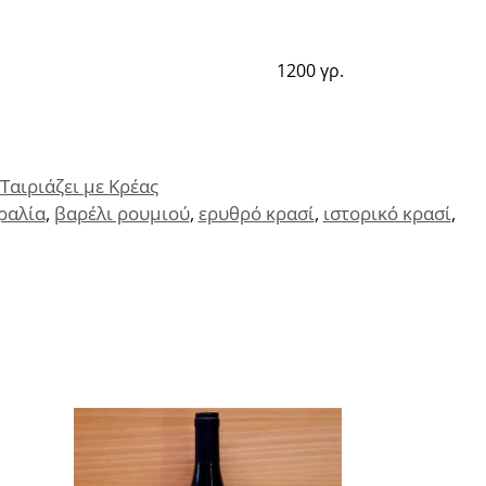
1200 γρ.
Ταιριάζει με Κρέας
ραλία
,
βαρέλι ρουμιού
,
ερυθρό κρασί
,
ιστορικό κρασί
,