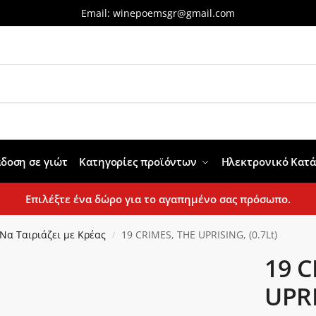
Email:
winepoemsgr@gmail.com
δοση σε γιώτ
Κατηγορίες προϊόντων
Ηλεκτρονικό Κατ
Επιλέξτε ένα δώρο για το αγαπημένο σας πρόσωπο.
Να Ταιριάζει με Κρέας
19 CRIMES, THE UPRISING, (0.7Lt)
/
19 C
UPRI