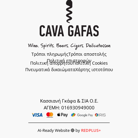
Τρόποι πληρωμής
Τρόποι αποστολής
Πολιτική επιστροφών
Πολιτική απορρήτου
Πολιτική Cookies
Πνευματικά δικαιώματα
Χάρτης ιστοτόπου
Κασσιανή Γκάφα & ΣΙΑ Ο.Ε.
ΑΓΕΜΗ: 016930949000
AI-Ready Website 🔴 by
REDPLUS+