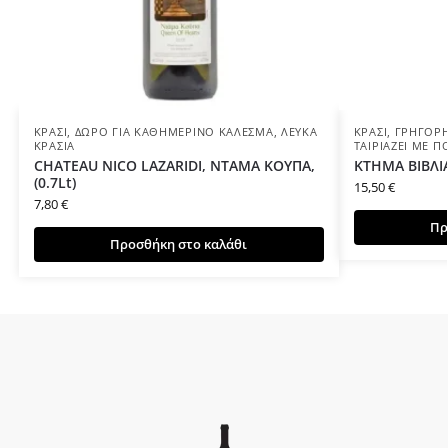
ΚΡΑΣΊ
,
ΔΏΡΟ ΓΙΑ ΚΑΘΗΜΕΡΙΝΌ ΚΆΛΕΣΜΑ
,
ΛΕΥΚΆ
ΚΡΑΣΊ
,
ΓΡΉΓΟΡΗ
ΚΡΑΣΙΆ
ΤΑΙΡΙΆΖΕΙ ΜΕ Π
CHATEAU NICO LAZARIDI, ΝΤΑΜΑ ΚΟΥΠΑ,
ΚΤΗΜΑ ΒΙΒΛΙΑ
(0.7Lt)
15,50
€
7,80
€
Πρ
Προσθήκη στο καλάθι