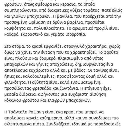
φρούτων, όπως σμέουρα και κεράσια, τα οποία
συμπληρώνονται από διακριτικές νύξεις τομάτας, πατέ ελιάς
και γλυκών μπαχαρικών. Η βανίλια, που προέρχεται από την
προσεγμένη ωρίμαση σε δρύινα βαρέλια, προσθέτει
κομψότητα και πολυπλοκότητα. Το αρωματικό προφίλ είναι
καθαρό, εκφραστικό και γεμάτο ισορροπία.
Στο στόμα, το κρασί εμφανίζει στρογγυλό χαρακτήρα, χωρίς
όμως να χάνει την ένταση που το χαρακτηρίζει. Το φρούτο
είναι πλούσιο και ζουμερό, πλαισιωμένο από νότες
μπαχαρικών και γήινες αποχρώσεις, δημιουργώντας ένα
αποτέλεσμα ευχάριστο αλλά και με βάθος. Οι τανίνες είναι
ήπιες και καλοδουλεμένες, προσφέροντας δομή αλλά και
φιλικότητα. Η οξύτητα είναι καλά ενσωματωμένη,
προσδίδοντας φρεσκάδα και ζωντάνια. Η επίγευση έχει
μεσαία διάρκεια, αφήνοντας μια ευχάριστη αίσθηση
κόκκινου φρούτου και ελαφρών μπαχαρικών.
Η Τσάνταλη Ραψάνη είναι ένα κρασί που μπορεί να
απολαύσει κανείς καθημερινά, αλλά και να συνοδεύσει πιο
εκλεπτυσμένα πιάτα. Συνδυάζεται ιδανικά με παραδοσιακές