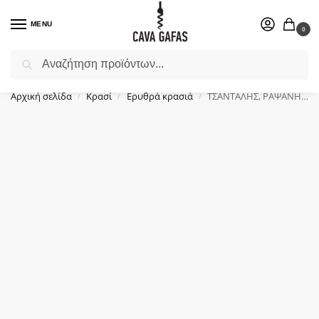
MENU
0
Αναζήτηση
Επιλέξτε ένα δώρο για το αγαπημένο σας πρόσωπο.
Αρχική σελίδα
Κρασί
Ερυθρά κρασιά
ΤΣΑΝΤΑΛΗΣ, ΡΑΨΑΝΗ, (0.750Lt)
/
/
/