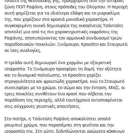
πλούτο της θεσσαλικής γης, προερχόμενη από την ιστορική
ζώνη ΠΟΠ Ραψάνη, στους πρόποδες του Ολύμπου. Η περιοχή
αυτή φημίζεται για τα ιδιαίτερα εδάφη και το μικροκλίμα
της, που χαρίζουν στα κρασιά μοναδικό χαρακτήρα. Η
συγκεκριμένη οινική δημιουργία της οικογένειας Τσάνταλη
αποτελεί μια από τις πιο χαρακτηριστικές εκφράσεις της
Ραψάνης, αποτυπώνοντας τον αρμονικό συνδυασμό τριών
παραδοσιακών ποικιλιών: Ξινόμαυρο, Κρασάτο και Σταυρωτό,
σε ίσες αναλογίες.
Η τριάδα αυτή δημιουργεί ένα χαρμάνι με εξαιρετική
ισορροπία. Το Ξινόμαυρο προσφέρει τη δομή, την οξύτητα
και το δυναμικό παλαίωσης, το Κρασάτο χαρίζει
στρογγυλότητα και φρουτώδη χαρακτήρα, ενώ το Σταυρωτό
συνεισφέρει με το χρώμα, το σώμα και την ένταση. Μαζί, οι
τρεις ποικιλίες συνθέτουν ένα κρασί που σέβεται την
παράδοση της περιοχής, αλλά ταυτόχρονα ανταποκρίνεται
στις σύγχρονες γευστικές απαιτήσεις.
Στο ποτήρι, η Τσάνταλη Ραψάνη αποκαλύπτει απαλό
ρουμπινί χρώμα, που παραπέμπει στη φινέτσα και την
ισορροπία της. Στη μύτη, ξεδιπλώνονται αρώματα κόκκινων