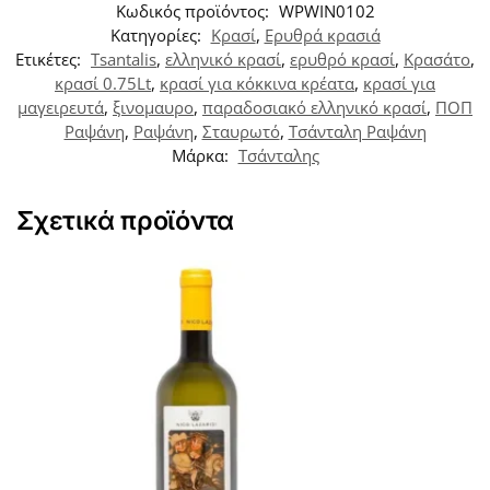
Κωδικός προϊόντος:
WPWIN0102
Κατηγορίες:
Κρασί
,
Ερυθρά κρασιά
Ετικέτες:
Tsantalis
,
ελληνικό κρασί
,
ερυθρό κρασί
,
Κρασάτο
,
κρασί 0.75Lt
,
κρασί για κόκκινα κρέατα
,
κρασί για
μαγειρευτά
,
ξινομαυρο
,
παραδοσιακό ελληνικό κρασί
,
ΠΟΠ
Ραψάνη
,
Ραψάνη
,
Σταυρωτό
,
Τσάνταλη Ραψάνη
Μάρκα:
Τσάνταλης
Σχετικά προϊόντα