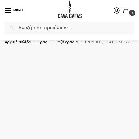
MENU
0
Αναζήτηση
Επιλέξτε ένα δώρο για το αγαπημένο σας πρόσωπο.
Αρχική σελίδα
Κρασί
Ροζέ κρασιά
ΤΡΟΥΠΗΣ, ΕΚΑΤΟ, ΜΟΣΧΟΦΙΛΕΡΟ, (0.7Lt)
/
/
/