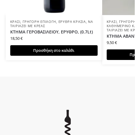
ΚΡΑΣΊ
,
ΓΡΉΓΟΡΗ ΕΠΙΛΟΓΉ
,
ΕΡΥΘΡΆ ΚΡΑΣΙΆ
,
ΝΑ
ΚΡΑΣΊ
,
ΓΡΉΓΟΡΗ
ΤΑΙΡΙΆΖΕΙ ΜΕ ΚΡΈΑΣ
ΚΑΘΗΜΕΡΙΝΌ Κ
ΤΑΙΡΙΆΖΕΙ ΜΕ Κ
ΚΤΗΜΑ ΓΕΡΟΒΑΣΙΛΕΙΟΥ, ΕΡΥΘΡΟ, (0.7Lt)
ΚΤΗΜΑ ΑΒΑΝΤΙ
18,50
€
9,50
€
Προσθήκη στο καλάθι
Πρ