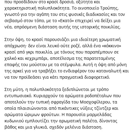
που προσδίδουν στο κρασί δροσιά, οξύτητα και
χαρακτηριστική πολυπλοκότητα. Το οινοποιείο Τρούπης,
γνωστό για την αγάπη του στις φυσικές διαδικασίες και τον
σεβασμό στον τόπο, με το «Εκατό» επιχειρεί να δείξει μια
νέα, απρόσμενη διάσταση αυτής της ιστορικής ποικιλίας.
Στην όψη, το κρασί παρουσιάζει μια ιδιαίτερη χρωματική
απόχρωση· δεν είναι λευκό ούτε ροζέ, αλλά ένα «κόκκινο»
κρασί από γκρι ποικιλία, με τόνους που παραπέμπουν σε
χαλκό και κεχριμπάρι, αποτέλεσμα της παρατεταμένης
επαφής του μούστου με τα στέμφυλα. Αυτή η όψη από μόνη
της αρκεί για να τραβήξει το ενδιαφέρον του καταναλωτή και
να τον προϊδεάσει για κάτι πραγματικά διαφορετικό.
Στη μύτη, η πολυπλοκότητα ξεδιπλώνεται με τρόπο
εντυπωσιακό. Κυριαρχούν τα αρώματα ροδοπέταλων που
αποτελούν την τυπική σφραγίδα του Μοσχοφίλερου, τα
οποία πλαισιώνονται από πικάντικες νύξεις τζίντζερ και
αρώματα ώριμων φρούτων. Η παρουσία μαρμελάδας
κυδωνιού εμπλουτίζει την αρωματική παλέτα, δίνοντας
βάθος και μια γλυκιά, σχεδόν μελένια διάσταση.