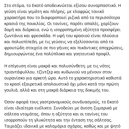
Στο στόμα, το Εκατό αποδεικνύεται εξίσου συναρπαστικό. Η
γεύση είναι γεμάτη και πλήρης, με ελαφρώς τανικό
χαρακτήρα που το διαφοροποιεί ριζικά από τα περισσότερα
κρασιά της ποικιλίας. Οι τανίνες, παρότι απαλές, χαρίζουν
δομή και διάρκεια, ενώ η ισορροπημένη οξύτητα προσφέρει
ζωντάνια και φρεσκάδα. Η υφή του κρασιού είναι πλούσια
και πολυεπίπεδη, με τις γεύσεις να εξελίσσονται από τα
φρουτώδη στοιχεία σε πιο γήινες και πικάντικες αποχρώσεις,
δημιουργώντας ένα πολύπλοκο και γοητευτικό προφίλ.
Η επίγευση είναι μακρά και πολυσύνθετη, με τις νότες
τριαντάφυλλου, τζίντζερ και κυδωνιού να μένουν στον
ουρανίσκο για αρκετή ώρα. Αυτό το χαρακτηριστικό καθιστά
το κρασί εξαιρετικά απολαυστικό όχι μόνο κατά την πρώτη
γουλιά, αλλά και στη μακρά διάρκεια της δοκιμής του.
Όσον αφορά τους γαστρονομικούς συνδυασμούς, το Εκατό
είναι ιδιαίτερα ευέλικτο. Συνοδεύει με άνεση ζυμαρικά με
σάλτσα ντομάτας, όπου η οξύτητα και οι τανίνες του
ισορροπούν τη γλυκύτητα και την ένταση της σάλτσας.
Ταιριάζει ιδανικά με καλαμάρια σχάρας, καθώς και με ψητό