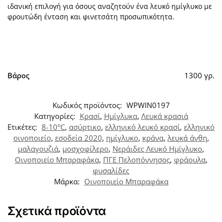
ιδανική επιλογή για όσους αναζητούν ένα λευκό ημίγλυκο με
φρουτώδη ένταση και φινετσάτη προσωπικότητα.
Βάρος
1300 γρ.
Κωδικός προϊόντος:
WPWIN0197
Κατηγορίες:
Κρασί
,
Ημίγλυκα
,
Λευκά κρασιά
Ετικέτες:
8-10°C
,
ασύρτικο
,
ελληνικό λευκό κρασί
,
ελληνικό
οινοποιείο
,
εσοδεία 2020
,
ημίγλυκο
,
κράνα
,
λευκά άνθη
,
μαλαγουζιά
,
μοσχοφίλερο
,
Νεράιδες Λευκό Ημίγλυκο
,
Οινοποιείο Μπαραφάκα
,
ΠΓΕ Πελοπόννησος
,
φράουλα
,
φυσαλίδες
Μάρκα:
Οινοποιείο Μπαραφάκα
Σχετικά προϊόντα