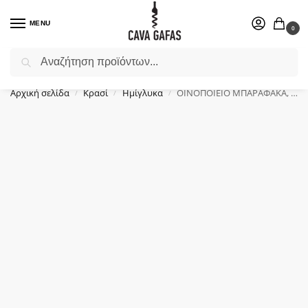
MENU
0
Αναζήτηση
Επιλέξτε ένα δώρο για το αγαπημένο σας πρόσωπο.
Αρχική σελίδα
Κρασί
Ημίγλυκα
ΟΙΝΟΠΟΙΕΙΟ ΜΠΑΡΑΦΑΚΑ, ΝΕΡΑΙΔΕΣ, ΛΕΥΚΟ, ΗΜΙΓΛΥΚΟ, (0.750ml) Εσοδείας 2020
/
/
/