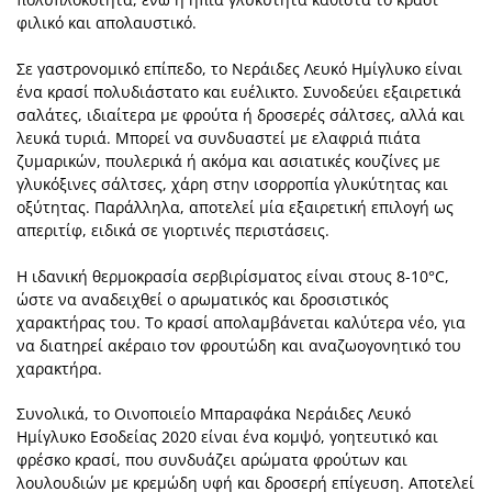
φιλικό και απολαυστικό.
Σε γαστρονομικό επίπεδο, το Νεράιδες Λευκό Ημίγλυκο είναι
ένα κρασί πολυδιάστατο και ευέλικτο. Συνοδεύει εξαιρετικά
σαλάτες, ιδιαίτερα με φρούτα ή δροσερές σάλτσες, αλλά και
λευκά τυριά. Μπορεί να συνδυαστεί με ελαφριά πιάτα
ζυμαρικών, πουλερικά ή ακόμα και ασιατικές κουζίνες με
γλυκόξινες σάλτσες, χάρη στην ισορροπία γλυκύτητας και
οξύτητας. Παράλληλα, αποτελεί μία εξαιρετική επιλογή ως
απεριτίφ, ειδικά σε γιορτινές περιστάσεις.
Η ιδανική θερμοκρασία σερβιρίσματος είναι στους 8-10°C,
ώστε να αναδειχθεί ο αρωματικός και δροσιστικός
χαρακτήρας του. Το κρασί απολαμβάνεται καλύτερα νέο, για
να διατηρεί ακέραιο τον φρουτώδη και αναζωογονητικό του
χαρακτήρα.
Συνολικά, το Οινοποιείο Μπαραφάκα Νεράιδες Λευκό
Ημίγλυκο Εσοδείας 2020 είναι ένα κομψό, γοητευτικό και
φρέσκο κρασί, που συνδυάζει αρώματα φρούτων και
λουλουδιών με κρεμώδη υφή και δροσερή επίγευση. Αποτελεί