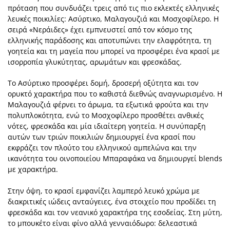
πρόταση που συνδυάζει τρεις από τις πιο εκλεκτές ελληνικές
λευκές ποικιλίες: Ασύρτικο, Μαλαγουζιά και Μοσχοφίλερο. Η
σειρά «Νεράιδες» έχει εμπνευστεί από τον κόσμο της
ελληνικής παράδοσης και αποτυπώνει την ελαφρότητα, τη
γοητεία και τη μαγεία που μπορεί να προσφέρει ένα κρασί με
ισορροπία γλυκύτητας, αρωμάτων και φρεσκάδας.
Το Ασύρτικο προσφέρει δομή, δροσερή οξύτητα και τον
ορυκτό χαρακτήρα που το καθιστά διεθνώς αναγνωρισμένο. Η
Μαλαγουζιά φέρνει το άρωμα, τα εξωτικά φρούτα και την
πολυπλοκότητα, ενώ το Μοσχοφίλερο προσθέτει ανθικές
νότες, φρεσκάδα και μία ιδιαίτερη γοητεία. Η συνύπαρξη
αυτών των τριών ποικιλιών δημιουργεί ένα κρασί που
εκφράζει τον πλούτο του ελληνικού αμπελώνα και την
ικανότητα του οινοποιείου Μπαραφάκα να δημιουργεί blends
με χαρακτήρα.
Στην όψη, το κρασί εμφανίζει λαμπερό λευκό χρώμα με
διακριτικές ιώδεις ανταύγειες, ένα στοιχείο που προδίδει τη
φρεσκάδα και τον νεανικό χαρακτήρα της εσοδείας. Στη μύτη,
το μπουκέτο είναι φίνο αλλά γενναιόδωρο: δελεαστικά