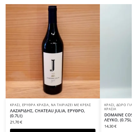
ΚΡΑΣΊ
,
ΕΡΥΘΡΆ ΚΡΑΣΙΆ
,
ΝΑ ΤΑΙΡΙΆΖΕΙ ΜΕ ΚΡΈΑΣ
ΚΡΑΣΊ
,
ΔΏΡΟ ΓΙ
ΚΡΑΣΙΆ
ΛΑΖΑΡΙΔΗΣ, CHATEAU JULIA, ΕΡΥΘΡΟ,
DOMAINE COS
(0.7Lt)
ΛΕΥΚΟ, (0.75L
21,70
€
14,30
€