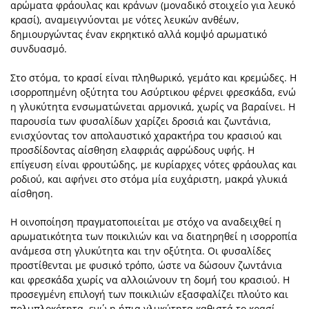
αρώματα φράουλας και κράνων (μοναδικό στοιχείο για λευκό
κρασί), αναμειγνύονται με νότες λευκών ανθέων,
δημιουργώντας έναν εκρηκτικό αλλά κομψό αρωματικό
συνδυασμό.
Στο στόμα, το κρασί είναι πληθωρικό, γεμάτο και κρεμώδες. Η
ισορροπημένη οξύτητα του Ασύρτικου φέρνει φρεσκάδα, ενώ
η γλυκύτητα ενσωματώνεται αρμονικά, χωρίς να βαραίνει. Η
παρουσία των φυσαλίδων χαρίζει δροσιά και ζωντάνια,
ενισχύοντας τον απολαυστικό χαρακτήρα του κρασιού και
προσδίδοντας αίσθηση ελαφριάς αφρώδους υφής. Η
επίγευση είναι φρουτώδης, με κυρίαρχες νότες φράουλας και
ροδιού, και αφήνει στο στόμα μία ευχάριστη, μακρά γλυκιά
αίσθηση.
Η οινοποίηση πραγματοποιείται με στόχο να αναδειχθεί η
αρωματικότητα των ποικιλιών και να διατηρηθεί η ισορροπία
ανάμεσα στη γλυκύτητα και την οξύτητα. Οι φυσαλίδες
προστίθενται με φυσικό τρόπο, ώστε να δώσουν ζωντάνια
και φρεσκάδα χωρίς να αλλοιώνουν τη δομή του κρασιού. Η
προσεγμένη επιλογή των ποικιλιών εξασφαλίζει πλούτο και
πολυπλοκότητα, ενώ η ήπια γλυκύτητα καθιστά το κρασί