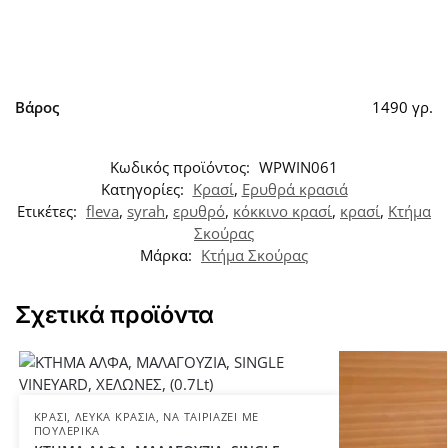
Βάρος
1490 γρ.
Κωδικός προϊόντος:
WPWIN061
Κατηγορίες:
Κρασί
,
Ερυθρά κρασιά
Ετικέτες:
fleva
,
syrah
,
ερυθρό
,
κόκκινο κρασί
,
κρασί
,
Κτήμα
Σκούρας
Μάρκα:
Κτήμα Σκούρας
Σχετικά προϊόντα
ΚΡΑΣΊ
,
ΛΕΥΚΆ ΚΡΑΣΙΆ
,
ΝΑ ΤΑΙΡΙΆΖΕΙ ΜΕ
ΠΟΥΛΕΡΙΚΆ