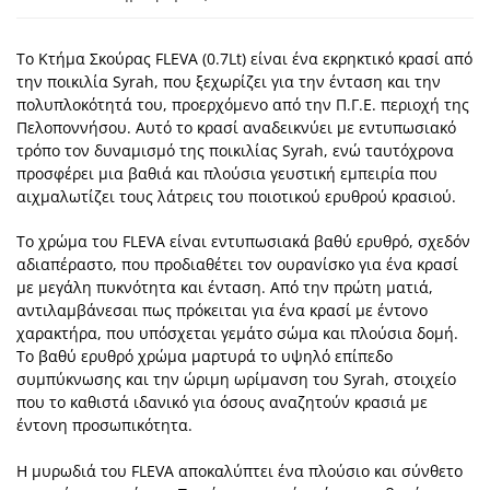
Το Κτήμα Σκούρας FLEVA (0.7Lt) είναι ένα εκρηκτικό κρασί από
την ποικιλία Syrah, που ξεχωρίζει για την ένταση και την
πολυπλοκότητά του, προερχόμενο από την Π.Γ.Ε. περιοχή της
Πελοποννήσου. Αυτό το κρασί αναδεικνύει με εντυπωσιακό
τρόπο τον δυναμισμό της ποικιλίας Syrah, ενώ ταυτόχρονα
προσφέρει μια βαθιά και πλούσια γευστική εμπειρία που
αιχμαλωτίζει τους λάτρεις του ποιοτικού ερυθρού κρασιού.
Το χρώμα του FLEVA είναι εντυπωσιακά βαθύ ερυθρό, σχεδόν
αδιαπέραστο, που προδιαθέτει τον ουρανίσκο για ένα κρασί
με μεγάλη πυκνότητα και ένταση. Από την πρώτη ματιά,
αντιλαμβάνεσαι πως πρόκειται για ένα κρασί με έντονο
χαρακτήρα, που υπόσχεται γεμάτο σώμα και πλούσια δομή.
Το βαθύ ερυθρό χρώμα μαρτυρά το υψηλό επίπεδο
συμπύκνωσης και την ώριμη ωρίμανση του Syrah, στοιχείο
που το καθιστά ιδανικό για όσους αναζητούν κρασιά με
έντονη προσωπικότητα.
Η μυρωδιά του FLEVA αποκαλύπτει ένα πλούσιο και σύνθετο