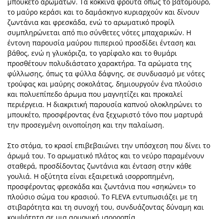
μπουκέτο αρωμάτων. Τα κόκκινα φρούτα όπως το βατόμουρο,
το μαύρο κεράσι και το δαμάσκηνο κυριαρχούν και δίνουν
ζωντάνια και φρεσκάδα, ενώ το αρωματικό προφίλ
συμπληρώνεται από πιο σύνθετες νότες μπαχαρικών. Η
έντονη παρουσία μαύρου πιπεριού προσδίδει ένταση και
βάθος, ενώ η γλυκόριζα, το γαρίφαλο και το θυμάρι
προσθέτουν πολυδιάστατο χαρακτήρα. Τα αρώματα της
φύλλωσης, όπως τα φύλλα δάφνης, σε συνδυασμό με νότες
τρούφας και μαύρης σοκολάτας, δημιουργούν ένα πλούσιο
και πολυεπίπεδο άρωμα που μαγνητίζει και προκαλεί
περιέργεια. Η διακριτική παρουσία καπνού ολοκληρώνει το
μπουκέτο, προσφέροντας ένα ξεχωριστό τόνο που μαρτυρά
την προσεγμένη οινοποίηση και την παλαίωση.
Στο στόμα, το κρασί επιβεβαιώνει την υπόσχεση που δίνει το
άρωμά του. Το αρωματικό πλάτος και το νεύρο παραμένουν
σταθερά, προσδίδοντας ζωντάνια και ένταση στην κάθε
γουλιά. Η οξύτητα είναι εξαιρετικά ισορροπημένη,
προσφέροντας φρεσκάδα και ζωντάνια που «σηκώνει» το
πλούσιο σώμα του κρασιού. Το FLEVA εντυπωσιάζει με τη
στιβαρότητα και τη συνοχή του, συνδυάζοντας δύναμη και
κομψότητα σε μια αρμονική ισορροπία.