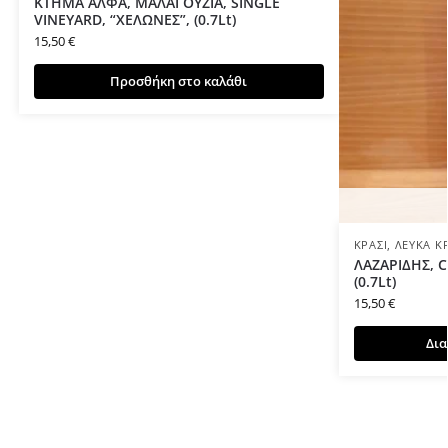
ΚΤΗΜΑ ΑΛΦΑ, ΜΑΛΑΓΟΥΖΙΑ, SINGLE
VINEYARD, “ΧΕΛΩΝΕΣ”, (0.7Lt)
15,50
€
Προσθήκη στο καλάθι
ΚΡΑΣΊ
,
ΛΕΥΚΆ Κ
ΛΑΖΑΡΙΔΗΣ, C
(0.7Lt)
15,50
€
Δια