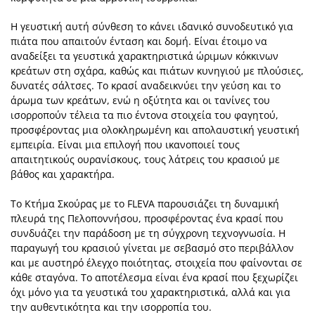
Η γευστική αυτή σύνθεση το κάνει ιδανικό συνοδευτικό για
πιάτα που απαιτούν ένταση και δομή. Είναι έτοιμο να
αναδείξει τα γευστικά χαρακτηριστικά ώριμων κόκκινων
κρεάτων στη σχάρα, καθώς και πιάτων κυνηγιού με πλούσιες,
δυνατές σάλτσες. Το κρασί αναδεικνύει την γεύση και το
άρωμα των κρεάτων, ενώ η οξύτητα και οι τανίνες του
ισορροπούν τέλεια τα πιο έντονα στοιχεία του φαγητού,
προσφέροντας μια ολοκληρωμένη και απολαυστική γευστική
εμπειρία. Είναι μια επιλογή που ικανοποιεί τους
απαιτητικούς ουρανίσκους, τους λάτρεις του κρασιού με
βάθος και χαρακτήρα.
Το Κτήμα Σκούρας με το FLEVA παρουσιάζει τη δυναμική
πλευρά της Πελοποννήσου, προσφέροντας ένα κρασί που
συνδυάζει την παράδοση με τη σύγχρονη τεχνογνωσία. Η
παραγωγή του κρασιού γίνεται με σεβασμό στο περιβάλλον
και με αυστηρό έλεγχο ποιότητας, στοιχεία που φαίνονται σε
κάθε σταγόνα. Το αποτέλεσμα είναι ένα κρασί που ξεχωρίζει
όχι μόνο για τα γευστικά του χαρακτηριστικά, αλλά και για
την αυθεντικότητα και την ισορροπία του.